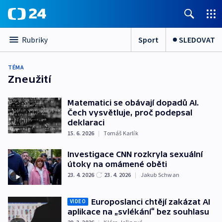
Sport
SLEDOVAT
Rubriky
TÉMA
Zneužití
Matematici se obávají dopadů AI.
Čech vysvětluje, proč podepsal
deklaraci
15. 6. 2026
|
Tomáš Karlík
Investigace CNN rozkryla sexuální
útoky na omámené oběti
23. 4. 2026
23. 4. 2026
|
Jakub Schwan
Europoslanci chtějí zakázat AI
VIDEO
aplikace na „svlékání“ bez souhlasu