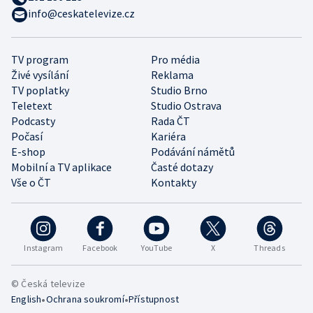
info@ceskatelevize.cz
TV program
Pro média
Živé vysílání
Reklama
TV poplatky
Studio Brno
Teletext
Studio Ostrava
Podcasty
Rada ČT
Počasí
Kariéra
E-shop
Podávání námětů
Mobilní a TV aplikace
Časté dotazy
Vše o ČT
Kontakty
Instagram
Facebook
YouTube
X
Threads
© Česká televize
•
•
English
Ochrana soukromí
Přístupnost