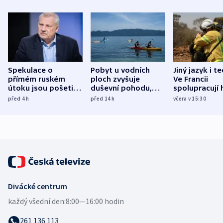
Spekulace o
Pobyt u vodních
Jiný jazyk i t
přímém ruském
ploch zvyšuje
Ve Francii
útoku jsou pošetilé,
duševní pohodu,
spolupracují h
míní estonský
ukázala
různých zemí
před 4
h
před 14
h
včera v 15:30
bezpečnostní
mezinárodní studie
expert
Divácké centrum
každý všední den:
8:00—16:00 hodin
261 136 113