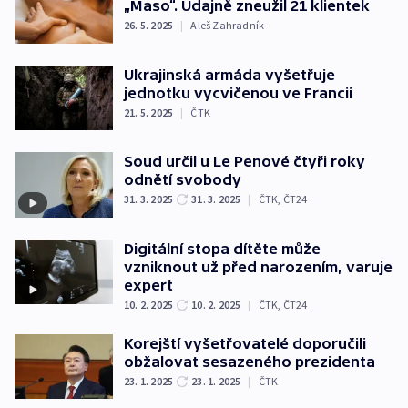
„Maso“. Údajně zneužil 21 klientek
26. 5. 2025
|
Aleš Zahradník
Ukrajinská armáda vyšetřuje
jednotku vycvičenou ve Francii
21. 5. 2025
|
ČTK
Soud určil u Le Penové čtyři roky
odnětí svobody
31. 3. 2025
31. 3. 2025
|
ČTK
,
ČT24
Digitální stopa dítěte může
vzniknout už před narozením, varuje
expert
10. 2. 2025
10. 2. 2025
|
ČTK
,
ČT24
Korejští vyšetřovatelé doporučili
obžalovat sesazeného prezidenta
23. 1. 2025
23. 1. 2025
|
ČTK