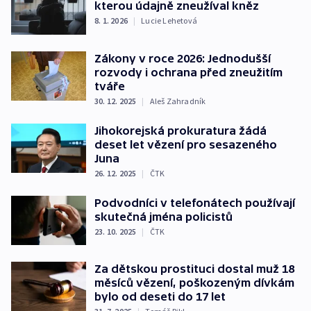
kterou údajně zneužíval kněz
8. 1. 2026
|
Lucie Lehetová
Zákony v roce 2026: Jednodušší
rozvody i ochrana před zneužitím
tváře
30. 12. 2025
|
Aleš Zahradník
Jihokorejská prokuratura žádá
deset let vězení pro sesazeného
Juna
26. 12. 2025
|
ČTK
Podvodníci v telefonátech používají
skutečná jména policistů
23. 10. 2025
|
ČTK
Za dětskou prostituci dostal muž 18
měsíců vězení, poškozeným dívkám
bylo od deseti do 17 let