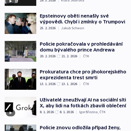
29. 3. 2026
|
Klára Ješinová
Epsteinovy oběti nenašly své
výpovědi. Chybí i zmínky o Trumpovi
25. 2. 2026
|
Jakub Schwan
Policie pokračovala v prohledávání
domu bývalého prince Andrewa
20. 2. 2026
21. 2. 2026
|
ČTK
Prokuratura chce pro jihokorejského
exprezidenta trest smrti
13. 1. 2026
13. 1. 2026
|
ČTK
Uživatelé zneužívají AI na sociální síti
X, aby lidi na fotkách zbavili oblečení
8. 1. 2026
8. 1. 2026
|
Igor Březina
,
ČTK
Policie znovu odložila případ ženy,