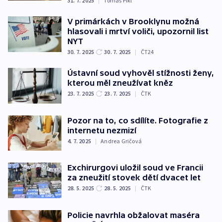
31. 7. 2025
|
Tomáš Pikl
V primárkách v Brooklynu možná
hlasovali i mrtví voliči, upozornil list
NYT
30. 7. 2025
30. 7. 2025
|
ČT24
Ústavní soud vyhověl stížnosti ženy,
kterou měl zneužívat kněz
23. 7. 2025
23. 7. 2025
|
ČTK
Pozor na to, co sdílíte. Fotografie z
internetu nezmizí
4. 7. 2025
|
Andrea Gričová
Exchirurgovi uložil soud ve Francii
za zneužití stovek dětí dvacet let
28. 5. 2025
28. 5. 2025
|
ČTK
Policie navrhla obžalovat maséra