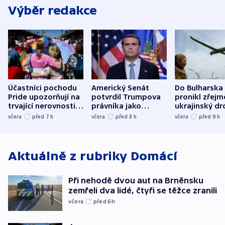
Výběr redakce
Účastníci pochodu
Americký Senát
Do Bulharska
Pride upozorňují na
potvrdil Trumpova
pronikl zřejm
trvající nerovnosti i
právníka jako
ukrajinský dr
společenskou
ministra
explodoval k
včera
před 7
h
včera
před 8
h
včera
před 9
h
atmosféru
spravedlnosti
od plynovod
Aktuálně z rubriky
Domácí
Při nehodě dvou aut na Brněnsku
zemřeli dva lidé, čtyři se těžce zranili
včera
před 6
h