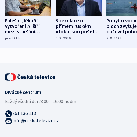
Falešní „lékaři“
Spekulace o
Pobyt u vodn
vytvoření AI šíří
přímém ruském
ploch zvyšuje
mezi staršími
útoku jsou pošetilé,
duševní poho
Poláky nebezpečné
míní estonský
ukázala
před 21
h
7. 8. 2026
7. 8. 2026
zdravotní rady
bezpečnostní
mezinárodní 
expert
Divácké centrum
každý všední den:
8:00—16:00 hodin
261 136 113
info@ceskatelevize.cz