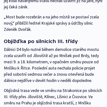
jej kvůli havarijnímu stavu nechali uzavřít již na jaře, nyní
jej čeká zánik.
„Most bude rozebrán a na jeho místě se postaví zcela
nový,“ přiblížil ředitel Krajské správy a údržby silnic
Zdeněk Dvořák.
Objížďka po silnicích III. třídy
Dálnici D4 bylo nutné během demolice starého mostu
zcela uzavřít od Jíloviště až po Mníšek pod Brdy, tedy
mezi 9. a 18. kilometrem, v opačném směru pouze od
Mníšku k Řitce. Poslední auta nechala policie projet
před sobotní sedmou večer a znovu otevřená bude
dálnice nejdříve v devět hodin v neděli dopoledne.
Objízdná trasa vede ve směru na Strakonice po silnicích
III. třídy přes Jíloviště, Klínec, Líšnici a Čisovice. Ve
směru na Prahu je objízdná trasa kratší, z Mníšku