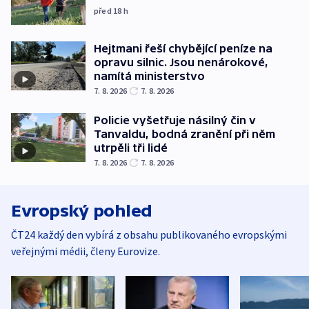
před 18
h
Hejtmani řeší chybějící peníze na
opravu silnic. Jsou nenárokové,
namítá ministerstvo
7. 8. 2026
7. 8. 2026
Policie vyšetřuje násilný čin v
Tanvaldu, bodná zranění při něm
utrpěli tři lidé
7. 8. 2026
7. 8. 2026
Evropský pohled
ČT24 každý den vybírá z obsahu publikovaného evropskými
veřejnými médii, členy Eurovize.