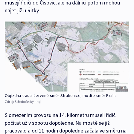
musejí řidiči do Čisovic, ale na dálnici potom mohou
najet již u Řitky.
Objízdná trasa: červeně směr Strakonice, modře směr Praha
Zdroj:
Středočeský kraj
S omezením provozu na 14. kilometru museli řidiči
počítat už v sobotu dopoledne. Na mostě se již
pracovalo a od 11 hodin dopoledne začala ve směru na