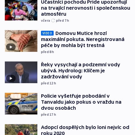
Účastníci pochodu Pride upozorňují
na trvající nerovnosti i společenskou
atmosféru
včera
před 7
h
Domovu Mutice hrozí
VIDEO
maximální pokuta. Neregistrovaná
péče by mohla být trestná
před 8
h
Řeky vysychají a podzemní vody
ubývá. Hydrolog: Klíčem je
zadržování vody
před 12
h
Policie vyšetřuje pobodání v
Tanvaldu jako pokus o vraždu na
dvou osobách
před 17
h
Adopcí dospělých bylo loni nejvíc od
roku 2020