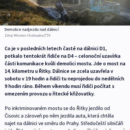
Demolice nadjezdu nad dálnicí
Zdroj:
Miroslav Chaloupka/ČTK
Co je v posledních letech časté na dálnici D1,
potkalo tentokrát řidiče na D4 – celonoční uzavírka
části komunikace kvůli demolici mostu. Jde o most na
14. kilometru u Řitky. Dálnice se zcela uzavřela v
sobotu v 19 hodin a řidiči tu neprojedou do nedělních
9 hodin ráno. Během víkendu musí řidiči počítat s
omezením provozu u řitecké křižovatky.
Po inkriminovaném mostu se do Řitky jezdilo od
Čisovic a zároveň po něm jezdila auta, která chtěla
najet na dálnici ve směru do Prahy. Středočeští silničáři