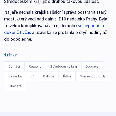
Středočeském kraji již o druhou takovou událost.
Na jaře nechala krajská silniční správa odstranit starý
most, který vedl nad dálnicí D10 nedaleko Prahy. Byla
to velmi komplikovaná akce, demolici
se nepodařilo
dokončit včas
a uzavírka se protáhla o čtyři hodiny až
do odpoledne.
ŠTÍTKY
Domácí
Regiony
Středočeský kraj
Doprava
Uzavírka
D4
Dálnice
Řitka
Mníšek pod Brdy
Jíloviště