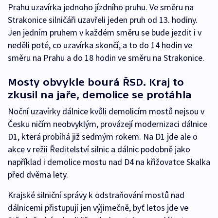
Prahu uzavírka jednoho jízdního pruhu. Ve směru na
Strakonice silničáři uzavřeli jeden pruh od 13. hodiny.
Jen jedním pruhem v každém směru se bude jezdit i v
neděli poté, co uzavírka skončí, a to do 14 hodin ve
směru na Prahu a do 18 hodin ve směru na Strakonice.
Mosty obvykle bourá ŘSD. Kraj to
zkusil na jaře, demolice se protáhla
Noční uzavírky dálnice kvůli demolicím mostů nejsou v
Česku ničím neobvyklým, provázejí modernizaci dálnice
D1, která probíhá již sedmým rokem. Na D1 jde ale o
akce v režii Ředitelství silnic a dálnic podobně jako
například i demolice mostu nad D4 na křižovatce Skalka
před dvěma lety.
Krajské silniční správy k odstraňování mostů nad
dálnicemi přistupují jen výjimečně, byť letos jde ve