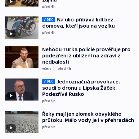
před 4
h
Na ulici přibývá lidí bez
VIDEO
domova, kteří jsou na vozíku
před 4
h
Nehodu Turka policie prověřuje pro
podezření z ublížení na zdraví z
nedbalosti
včera
před 4
h
Jednoznačná provokace,
VIDEO
soudí o dronu u Lipska Žáček.
Podezřívá Rusko
před 5
h
Řeky mají jen zlomek obvyklého
průtoku. Málo vody je i v přehradách
před 5
h