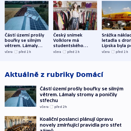
Částí území prošly
Český snímek
Srážka nákla
bouřky se silným
Volklore má
letadla s dr
větrem. Lámaly
studentského
Lipska byla p
stromy a poničily
Oscara, zabojuje o
německého mi
včera
před 2
h
včera
před 2
h
včera
před 2
h
střechu
cenu za krátký film
hybridní útok
Aktuálně z rubriky
Domácí
Částí území prošly bouřky se silným
větrem. Lámaly stromy a poničily
střechu
včera
před 2
h
Koaliční poslanci plánují úpravu
novely zmírňující pravidla pro střet
zájmů