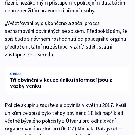
řízení, nezákonným přístupem k policejním databázím
nebo zneužitím pravomoci úřední osoby.
„Vyšetřování bylo ukončeno a začal proces
seznamování obviněných se spisem. Předpokládám, že
spis bude s návrhem rozhodnutí od policejního orgánu
předložen státnímu zástupci v září,“ sdělil státní
zástupce Petr Šereda.
ODKAZ
Tři obvinění v kauze úniku informací jsou z
vazby venku
Policie skupinu zadržela a obvinila v květnu 2017. Kvůli
únikům ze spisů bylo tehdy obviněno 18 lidí například
včetně bývalého policisty z Útvaru pro odhalování
organizovaného zločinu (ÚOOZ) Michala Ratajského