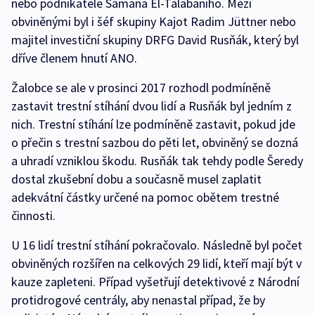
nebo podnikatele Samana El-Talabaniho. Mezi
obviněnými byl i šéf skupiny Kajot Radim Jüttner nebo
majitel investiční skupiny DRFG David Rusňák, který byl
dříve členem hnutí ANO.
Žalobce se ale v prosinci 2017 rozhodl podmíněně
zastavit trestní stíhání dvou lidí a Rusňák byl jedním z
nich. Trestní stíhání lze podmíněně zastavit, pokud jde
o přečin s trestní sazbou do pěti let, obviněný se dozná
a uhradí vzniklou škodu. Rusňák tak tehdy podle Šeredy
dostal zkušební dobu a současně musel zaplatit
adekvátní částky určené na pomoc obětem trestné
činnosti.
U 16 lidí trestní stíhání pokračovalo. Následně byl počet
obviněných rozšířen na celkových 29 lidí, kteří mají být v
kauze zapleteni. Případ vyšetřují detektivové z Národní
protidrogové centrály, aby nenastal případ, že by