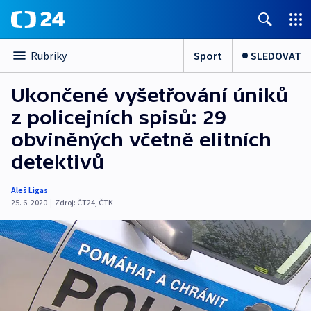
Sport
SLEDOVAT
Rubriky
Ukončené vyšetřování úniků
z policejních spisů: 29
obviněných včetně elitních
detektivů
Aleš Ligas
25. 6. 2020
|
Zdroj:
ČT24
,
ČTK