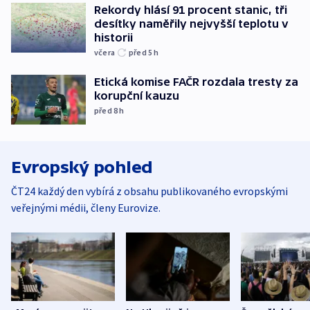
Rekordy hlásí 91 procent stanic, tři
desítky naměřily nejvyšší teplotu v
historii
včera
před 5
h
Etická komise FAČR rozdala tresty za
korupční kauzu
před 8
h
Evropský pohled
ČT24 každý den vybírá z obsahu publikovaného evropskými
veřejnými médii, členy Eurovize.