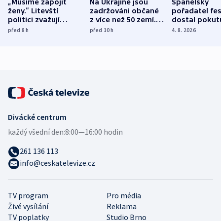
„Musíme zapojit
Na Ukrajině jsou
Španělský
ženy.“ Litevští
zadržováni občané
pořadatel fes
politici zvažují
z více než 50 zemí.
dostal pokut
dohodu o
Bojovali na straně
nekalé prakti
před 8
h
před 10
h
4. 8. 2026
demografii
Ruska
Divácké centrum
každý všední den:
8:00—16:00 hodin
261 136 113
info@ceskatelevize.cz
TV program
Pro média
Živé vysílání
Reklama
TV poplatky
Studio Brno