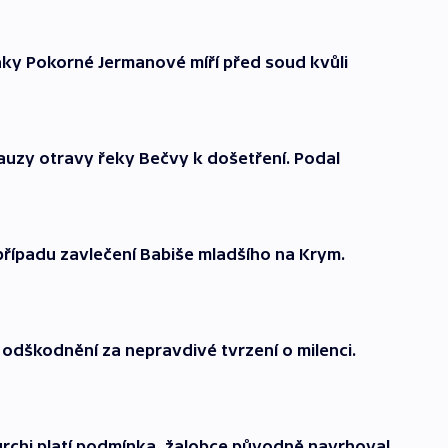
ky Pokorné Jermanové míří před soud kvůli
auzy otravy řeky Bečvy k došetření. Podal
řípadu zavlečení Babiše mladšího na Krym.
 odškodnění za nepravdivé tvrzení o milenci.
urchi platí podmínka, žalobce původně navrhoval