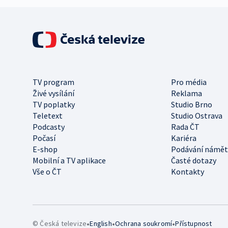
TV program
Pro média
Živé vysílání
Reklama
TV poplatky
Studio Brno
Teletext
Studio Ostrava
Podcasty
Rada ČT
Počasí
Kariéra
E-shop
Podávání námět
Mobilní a TV aplikace
Časté dotazy
Vše o ČT
Kontakty
•
•
•
© Česká televize
English
Ochrana soukromí
Přístupnost