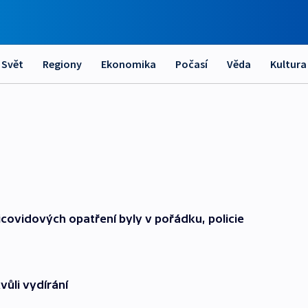
Svět
Regiony
Ekonomika
Počasí
Věda
Kultura
icovidových opatření byly v pořádku, policie
vůli vydírání