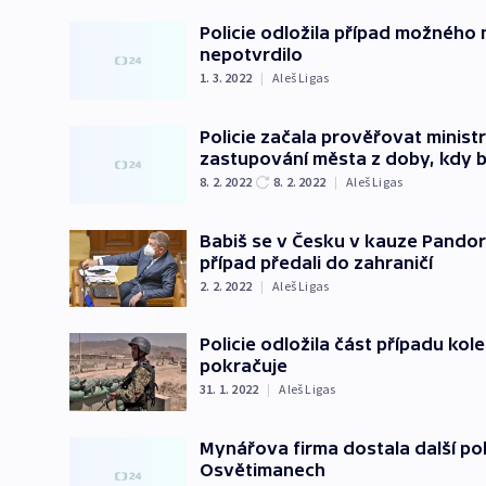
Policie odložila případ možného
nepotvrdilo
1. 3. 2022
|
Aleš Ligas
Policie začala prověřovat minis
zastupování města z doby, kdy b
8. 2. 2022
8. 2. 2022
|
Aleš Ligas
Babiš se v Česku v kauze Pandora
případ předali do zahraničí
2. 2. 2022
|
Aleš Ligas
Policie odložila část případu kol
pokračuje
31. 1. 2022
|
Aleš Ligas
Mynářova firma dostala další p
Osvětimanech