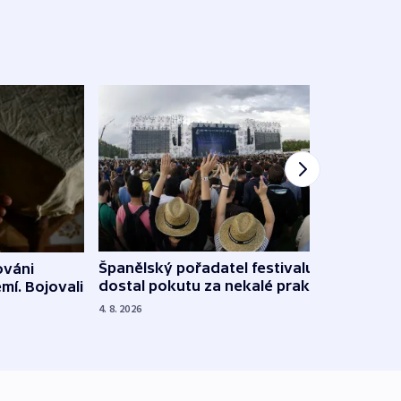
Španělský pořadatel festivalu
ováni
Lesn
dostal pokutu za nekalé praktiky
mí. Bojovali
dopa
zdrav
4. 8. 2026
4. 8. 20