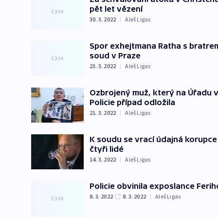
pět let vězení
30. 3. 2022
|
Aleš Ligas
Spor exhejtmana Ratha s bratrem
soud v Praze
23. 3. 2022
|
Aleš Ligas
Ozbrojený muž, který na Úřadu vl
Policie případ odložila
21. 3. 2022
|
Aleš Ligas
K soudu se vrací údajná korupce
čtyři lidé
14. 3. 2022
|
Aleš Ligas
Policie obvinila exposlance Ferih
8. 3. 2022
8. 3. 2022
|
Aleš Ligas