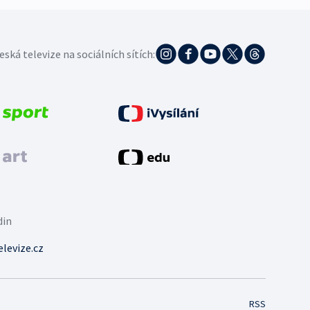
eská televize na sociálních sítích:
din
levize.cz
RSS