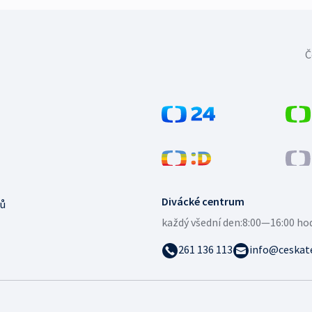
Č
Divácké centrum
ů
každý všední den:
8:00—16:00 ho
261 136 113
info@ceskate