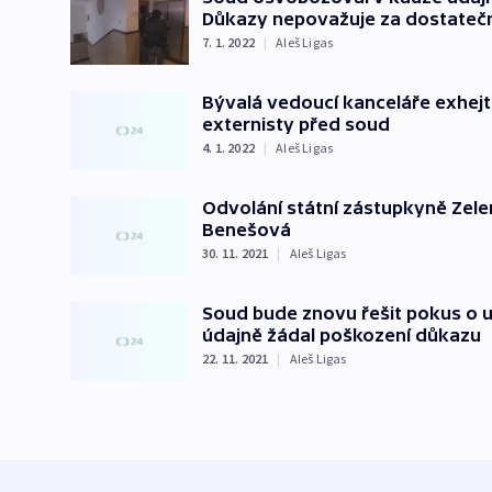
Důkazy nepovažuje za dostateč
7. 1. 2022
|
Aleš Ligas
Bývalá vedoucí kanceláře exhej
externisty před soud
4. 1. 2022
|
Aleš Ligas
Odvolání státní zástupkyně Zele
Benešová
30. 11. 2021
|
Aleš Ligas
Soud bude znovu řešit pokus o u
údajně žádal poškození důkazu
22. 11. 2021
|
Aleš Ligas