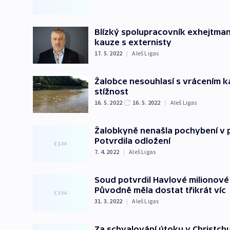
Blízký spolupracovník exhejtman
kauze s externisty
17. 5. 2022
|
Aleš Ligas
Žalobce nesouhlasí s vrácením k
stížnost
16. 5. 2022
16. 5. 2022
|
Aleš Ligas
Žalobkyně nenašla pochybení v p
Potvrdila odložení
7. 4. 2022
|
Aleš Ligas
Soud potvrdil Havlové milionové
Původně měla dostat třikrát víc
31. 3. 2022
|
Aleš Ligas
Za schvalování útoku v Christch