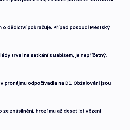
 o dědictví pokračuje. Případ posoudí Městský
ády trval na setkání s Babišem, je nepříčetný.
 v pronájmu odpočívadla na D1. Obžalováni jsou
o ze znásilnění, hrozí mu až deset let vězení