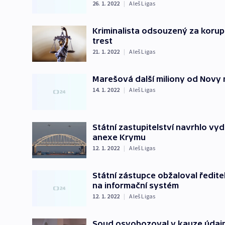
26. 1. 2022
|
Aleš Ligas
Kriminalista odsouzený za korup
trest
21. 1. 2022
|
Aleš Ligas
Marešová další miliony od Novy n
14. 1. 2022
|
Aleš Ligas
Státní zastupitelství navrhlo vy
anexe Krymu
12. 1. 2022
|
Aleš Ligas
Státní zástupce obžaloval ředite
na informační systém
12. 1. 2022
|
Aleš Ligas
Soud osvobozoval v kauze údajné