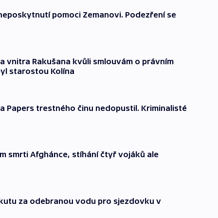
 neposkytnutí pomoci Zemanovi. Podezření se
tra vnitra Rakušana kvůli smlouvám o právním
yl starostou Kolína
 Papers trestného činu nedopustil. Kriminalisté
em smrti Afghánce, stíhání čtyř vojáků ale
okutu za odebranou vodu pro sjezdovku v