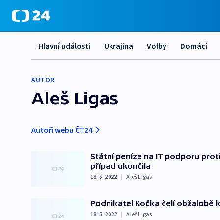
Hlavní události
Ukrajina
Volby
Domácí
AUTOR
Aleš Ligas
Autoři webu ČT24
Státní peníze na IT podporu prot
případ ukončila
18. 5. 2022
|
Aleš Ligas
Podnikatel Kočka čelí obžalobě k
18. 5. 2022
|
Aleš Ligas