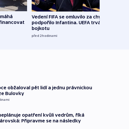
omáhá
Vedení FIFA se omluvilo za chyby a
Od M
financovat
podpořilo Infantina. UEFA trvá na
horká
bojkotu
klima
před 2
hodinami
před 2
ce obžaloval pět lidí a jednu právnickou
ze Bulovky
dinami
neplánuje opatření kvůli vedrům, říká
árovská: Připravme se na následky