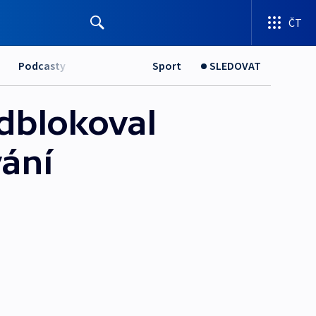
ČT
Podcasty
Sport
SLEDOVAT
odblokoval
vání