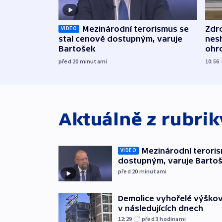
Mezinárodní terorismus se
Zdr
VIDEO
stal cenově dostupným, varuje
nes
Bartošek
ohr
mun
před 20
minutami
10:56
Aktuálně z rubri
Mezinárodní teroris
VIDEO
dostupným, varuje Barto
před 20
minutami
Demolice vyhořelé výškov
v následujících dnech
12:29
před 3
hodinami