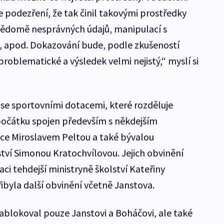
 podezření, že tak činil takovými prostředky
vědomě nesprávných údajů, manipulací s
m, apod. Dokazování bude, podle zkušeností
roblematické a výsledek velmi nejistý,“ myslí si
se sportovními dotacemi, které rozděluje
d počátku spojen především s někdejším
ce Miroslavem Peltou a také bývalou
tví Simonou Kratochvílovou. Jejich obvinění
naci tehdejší ministryně školství Kateřiny
ibyla další obvinění včetně Janstova.
ablokoval pouze Janstovi a Boháčovi, ale také