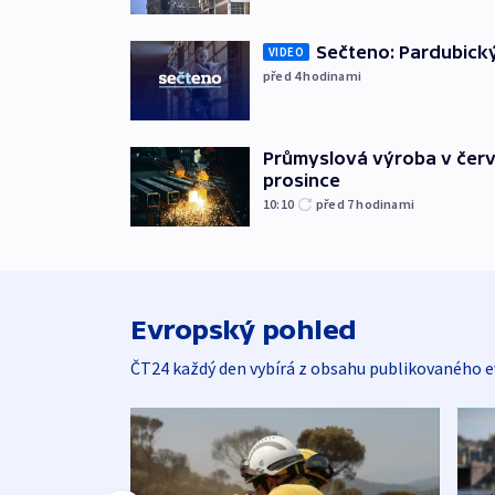
Sečteno: Pardubický
VIDEO
před 4
hodinami
Průmyslová výroba v červ
prosince
10:10
před 7
hodinami
Evropský pohled
ČT24 každý den vybírá z obsahu publikovaného e