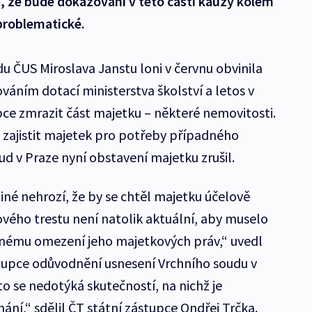
, že bude dokazování v této části kauzy kolem
problematické.
u ČUS Miroslava Janstu loni v červnu obvinila
lováním dotací ministerstva školství a letos v
pce zmrazit část majetku – některé nemovitosti.
 zajistit majetek pro potřeby případného
ud v Praze nyní obstavení majetku zrušil.
iné nehrozí, že by se chtěl majetku účelově
ového trestu není natolik aktuální, aby muselo
žnému omezení jeho majetkových práv,“ uvedl
stupce odůvodnění usnesení Vrchního soudu v
o se nedotýká skutečností, na nichž je
hání,“ sdělil ČT státní zástupce Ondřej Trčka.