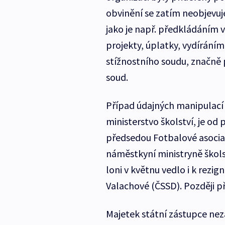
obvinění se zatím neobjevuje
jako je např. předkládáním 
projekty, úplatky, vydírání
stížnostního soudu, značně p
soud.
Případ údajných manipulací 
ministerstvo školství, je o
předsedou Fotbalové asocia
náměstkyní ministryně škols
loni v květnu vedlo i k rezig
Valachové (ČSSD). Později př
Majetek státní zástupce nez