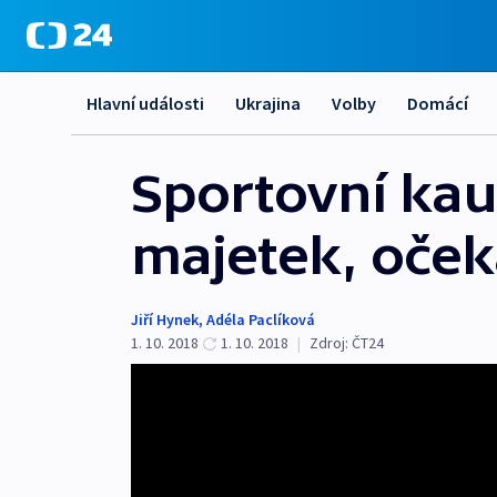
Hlavní události
Ukrajina
Volby
Domácí
Sportovní kau
majetek, oček
Jiří Hynek
,
Adéla Paclíková
1. 10. 2018
1. 10. 2018
|
Zdroj:
ČT24