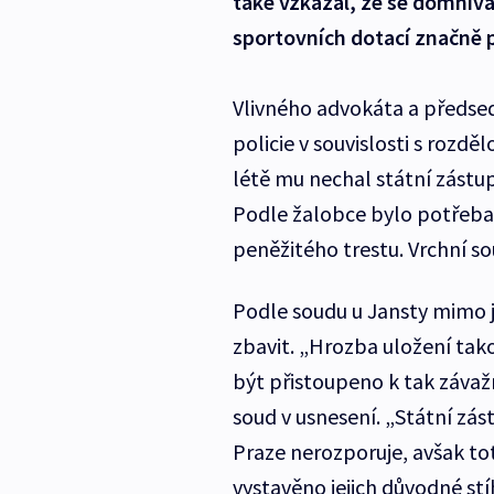
také vzkázal, že se domnívá
sportovních dotací značně 
Vlivného advokáta a předsed
policie v souvislosti s rozdě
létě mu nechal státní zástu
Podle žalobce bylo potřeba
peněžitého trestu. Vrchní so
Podle soudu u Jansty mimo j
zbavit. „Hrozba uložení tak
být přistoupeno k tak záva
soud v usnesení. „Státní zá
Praze nerozporuje, avšak tot
vystavěno jejich důvodné stí