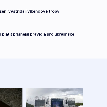
zení vystřídají víkendové tropy
í platit přísnější pravidla pro ukrajinské