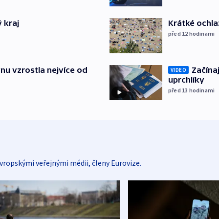
 kraj
Krátké ochla
před 12
hodinami
nu vzrostla nejvíce od
Začínaj
VIDEO
uprchlíky
před 13
hodinami
vropskými veřejnými médii, členy Eurovize.