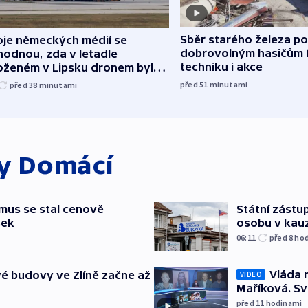
Sběr starého železa p
oje německých médií se
dobrovolným hasičům 
hodnou, zda v letadle
techniku i akce
oženém v Lipsku dronem byla
ice
před 51
minutami
před 38
minutami
ky
Domácí
mus se stal cenově
Státní zástup
šek
osobu v kau
06:11
před 8
ho
Vláda 
é budovy ve Zlíně začne až
VIDEO
Maříková. Sv
před 11
hodinami