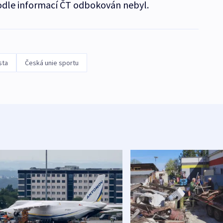
podle informací ČT odbokován nebyl.
sta
Česká unie sportu