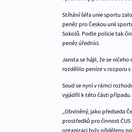
Stíhání šéfa unie sportu založ
peněz pro Českou unii sport
Sokolů. Podle policie tak či
peněz úředníci.
Jansta se hájil, že se ničeh
rozdělilo peníze v rozporu s 
Soud se nyní v rámci rozhod
vyjádřil k této části případu
„Obviněný, jako předseda Čes
prostředků pro činnost ČUS 
organizaci byly přiděleny p