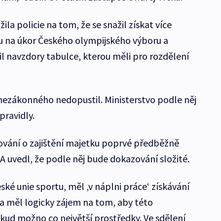
ila policie na tom, že se snažil získat více
u na úkor Českého olympijského výboru a
nil navzdory tabulce, kterou měli pro rozdělení
o nezákonného nedopustil. Ministerstvo podle něj
pravidly.
ování o zajištění majetku poprvé předběžně
. A uvedl, že podle něj bude dokazování složité.
ké unie sportu, měl ‚v náplni práce‘ získávání
a měl logicky zájem na tom, aby této
okud možno co největší prostředky. Ve sdělení