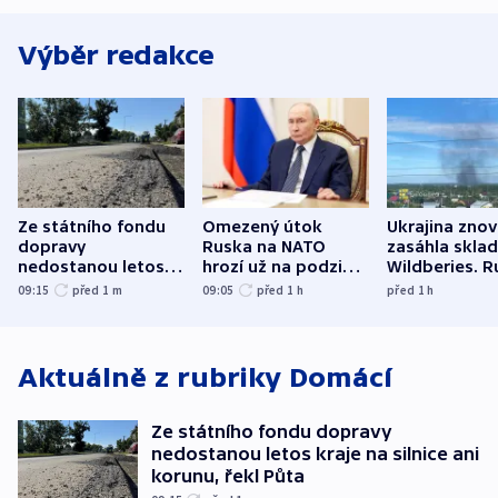
Výběr redakce
Ze státního fondu
Omezený útok
Ukrajina zno
dopravy
Ruska na NATO
zasáhla skla
nedostanou letos
hrozí už na podzim,
Wildberies. 
kraje na silnice ani
varují tajné služby
útočili v Cha
09:15
před 1
m
09:05
před 1
h
před 1
h
korunu, řekl Půta
USA
oblasti
Aktuálně z rubriky
Domácí
Ze státního fondu dopravy
nedostanou letos kraje na silnice ani
korunu, řekl Půta