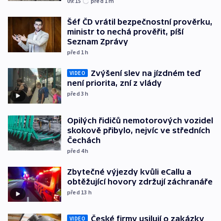
09:15
před 1
m
Šéf ČD vrátil bezpečnostní prověrku,
ministr to nechá prověřit, píší
Seznam Zprávy
před 1
h
Zvýšení slev na jízdném teď
VIDEO
není priorita, zní z vlády
před 3
h
Opilých řidičů nemotorových vozidel
skokově přibylo, nejvíc ve středních
Čechách
před 4
h
Zbytečné výjezdy kvůli eCallu a
obtěžující hovory zdržují záchranáře
před 13
h
České firmy usilují o zakázky
VIDEO