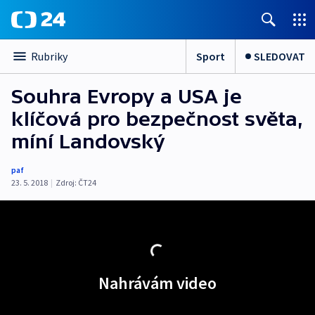
Sport
SLEDOVAT
Rubriky
Souhra Evropy a USA je
klíčová pro bezpečnost světa,
míní Landovský
paf
23. 5. 2018
|
Zdroj:
ČT24
Nahrávám video