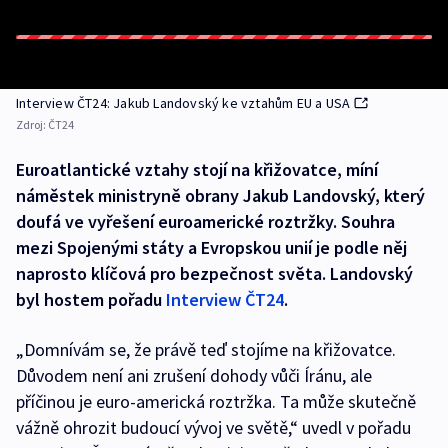
Interview ČT24: Jakub Landovský ke vztahům EU a USA
Zdroj:
ČT24
Euroatlantické vztahy stojí na křižovatce, míní
náměstek ministryně obrany Jakub Landovský, který
doufá ve vyřešení euroamerické roztržky. Souhra
mezi Spojenými státy a Evropskou unií je podle něj
naprosto klíčová pro bezpečnost světa. Landovský
byl hostem pořadu
Interview ČT24
.
„Domnívám se, že právě teď stojíme na křižovatce.
Důvodem není ani zrušení dohody vůči Íránu, ale
příčinou je euro-americká roztržka. Ta může skutečně
vážně ohrozit budoucí vývoj ve světě,“ uvedl v pořadu