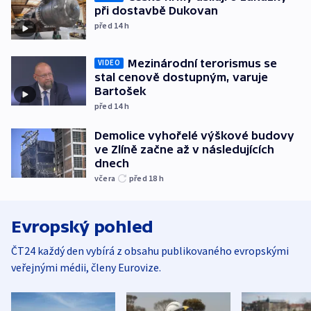
při dostavbě Dukovan
před 14
h
Mezinárodní terorismus se
VIDEO
stal cenově dostupným, varuje
Bartošek
před 14
h
Demolice vyhořelé výškové budovy
ve Zlíně začne až v následujících
dnech
včera
před 18
h
Evropský pohled
ČT24 každý den vybírá z obsahu publikovaného evropskými
veřejnými médii, členy Eurovize.