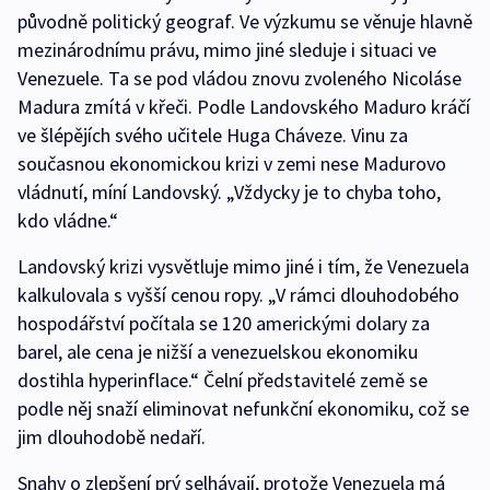
původně politický geograf. Ve výzkumu se věnuje hlavně
mezinárodnímu právu, mimo jiné sleduje i situaci ve
Venezuele. Ta se pod vládou znovu zvoleného Nicoláse
Madura zmítá v křeči. Podle Landovského Maduro kráčí
ve šlépějích svého učitele Huga Cháveze. Vinu za
současnou ekonomickou krizi v zemi nese Madurovo
vládnutí, míní Landovský. „Vždycky je to chyba toho,
kdo vládne.“
Landovský krizi vysvětluje mimo jiné i tím, že Venezuela
kalkulovala s vyšší cenou ropy. „V rámci dlouhodobého
hospodářství počítala se 120 americkými dolary za
barel, ale cena je nižší a venezuelskou ekonomiku
dostihla hyperinflace.“ Čelní představitelé země se
podle něj snaží eliminovat nefunkční ekonomiku, což se
jim dlouhodobě nedaří.
Snahy o zlepšení prý selhávají, protože Venezuela má