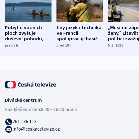
Pobyt u vodních
Jiný jazyk i technika.
„Musíme zapo
ploch zvyšuje
Ve Francii
ženy.“ Litevšt
duševní pohodu,
spolupracují hasiči z
politici zvažuj
ukázala
různých zemí
dohodu o
před 3
h
před 19
h
5. 8. 2026
mezinárodní studie
demografii
Divácké centrum
každý všední den:
8:00—16:00 hodin
261 136 113
info@ceskatelevize.cz