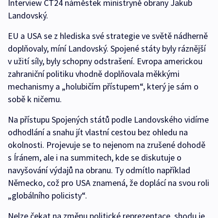
Interview ČT24 náměstek ministryně obrany Jakub
Landovský.
EU a USA se z hlediska své strategie ve světě nádherně
doplňovaly, míní Landovský. Spojené státy byly ráznější
v užití síly, byly schopny odstrašení. Evropa americkou
zahraniční politiku vhodně doplňovala měkkými
mechanismy a „holubičím přístupem“, který je sám o
sobě k ničemu.
Na přístupu Spojených států podle Landovského vidíme
odhodlání a snahu jít vlastní cestou bez ohledu na
okolnosti. Projevuje se to nejenom na zrušené dohodě
s Íránem, ale i na summitech, kde se diskutuje o
navyšování výdajů na obranu. Ty odmítlo například
Německo, což pro USA znamená, že doplácí na svou roli
„globálního policisty“.
Nelze čekat na změnu politické reprezentace, shodu je