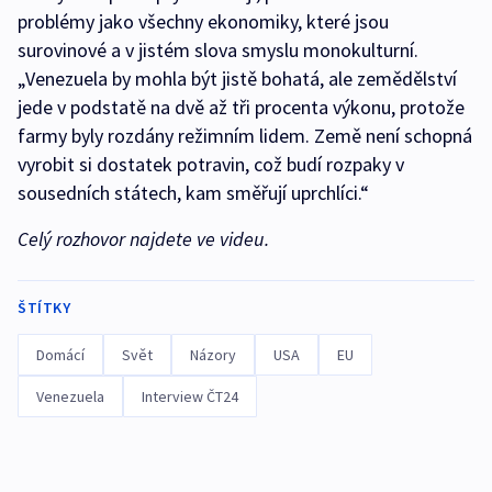
problémy jako všechny ekonomiky, které jsou
surovinové a v jistém slova smyslu monokulturní.
„Venezuela by mohla být jistě bohatá, ale zemědělství
jede v podstatě na dvě až tři procenta výkonu, protože
farmy byly rozdány režimním lidem. Země není schopná
vyrobit si dostatek potravin, což budí rozpaky v
sousedních státech, kam směřují uprchlíci.“
Celý rozhovor najdete ve videu.
ŠTÍTKY
Domácí
Svět
Názory
USA
EU
Venezuela
Interview ČT24