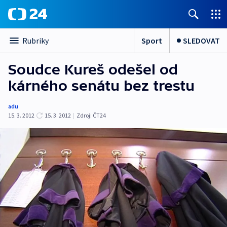
Sport
SLEDOVAT
Rubriky
Soudce Kureš odešel od
kárného senátu bez trestu
adu
15. 3. 2012
15. 3. 2012
|
Zdroj:
ČT24