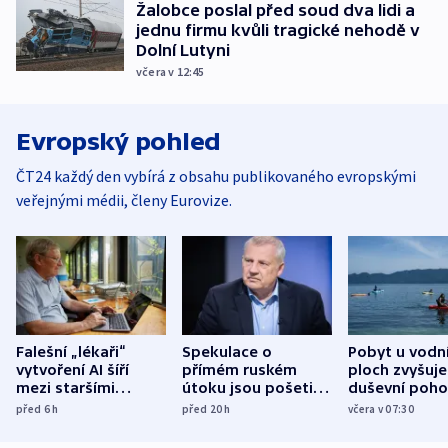
Žalobce poslal před soud dva lidi a
jednu firmu kvůli tragické nehodě v
Dolní Lutyni
včera v 12:45
Evropský pohled
ČT24 každý den vybírá z obsahu publikovaného evropskými
veřejnými médii, členy Eurovize.
Falešní „lékaři“
Spekulace o
Pobyt u vodn
vytvoření AI šíří
přímém ruském
ploch zvyšuje
mezi staršími
útoku jsou pošetilé,
duševní poho
Poláky nebezpečné
míní estonský
ukázala
před 6
h
před 20
h
včera v 07:30
zdravotní rady
bezpečnostní
mezinárodní 
expert