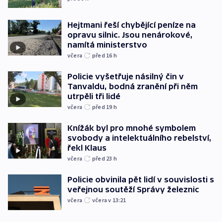
Hejtmani řeší chybějící peníze na
opravu silnic. Jsou nenárokové,
namítá ministerstvo
včera
před 16
h
Policie vyšetřuje násilný čin v
Tanvaldu, bodná zranění při něm
utrpěli tři lidé
včera
před 19
h
Knížák byl pro mnohé symbolem
svobody a intelektuálního rebelství,
řekl Klaus
včera
před 23
h
Policie obvinila pět lidí v souvislosti s
veřejnou soutěží Správy železnic
včera
včera v 13:21