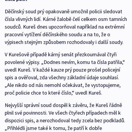
Děčínský soud prý opakovaně umožnil policii sledovat
čísla vlivných lidí. Kárné žalobě čelí celkem osm tamních
soudců. Kureš dnes upozorňoval například na extrémní
pracovní vytížení děčínského soudu a na to, že o
výpisech stejným způsobem rozhodovaly i další soudy.
V Kurešově případě kárný senát přezkoumával čtyři
povolené výpisy. „Dodnes nevím, komu ta čísla patřila,“
uvedl Kureš. V každé kauze prý pouze prošel policejní
spis a ověřoval, zda všechny základní údaje souhlasí.
„Ale nikdo od nás nemohl očekávat, že vystopujeme,
proč policie chce to které číslo,“ uvedl Kureš.
Nejvyšší správní soud dospěl k závěru, že Kureš řádně
plnil své povinnosti. Ve všech čtyřech případech měl k
dispozici spis, a nerozhodoval tedy zcela bez podkladů.
„Přihlédli jsme také k tomu, že patří k dobře