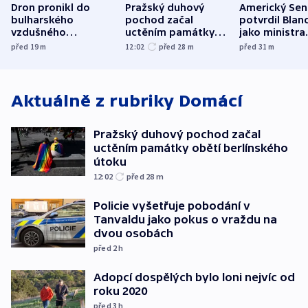
Dron pronikl do
Pražský duhový
Americký Sen
bulharského
pochod začal
potvrdil Blan
vzdušného
uctěním památky
jako ministra
prostoru,
obětí berlínského
spravedlnost
před 19
m
12:02
před 28
m
před 31
m
explodoval kilometr
útoku
od plynovodu
Aktuálně z rubriky
Domácí
Pražský duhový pochod začal
uctěním památky obětí berlínského
útoku
12:02
před 28
m
Policie vyšetřuje pobodání v
Tanvaldu jako pokus o vraždu na
dvou osobách
před 2
h
Adopcí dospělých bylo loni nejvíc od
roku 2020
před 3
h