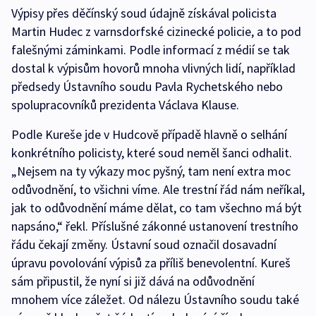
Výpisy přes děčínský soud údajně získával policista
Martin Hudec z varnsdorfské cizinecké policie, a to pod
falešnými záminkami. Podle informací z médií se tak
dostal k výpisům hovorů mnoha vlivných lidí, například
předsedy Ústavního soudu Pavla Rychetského nebo
spolupracovníků prezidenta Václava Klause.
Podle Kureše jde v Hudcově případě hlavně o selhání
konkrétního policisty, které soud neměl šanci odhalit.
„Nejsem na ty výkazy moc pyšný, tam není extra moc
odůvodnění, to všichni víme. Ale trestní řád nám neříkal,
jak to odůvodnění máme dělat, co tam všechno má být
napsáno,“ řekl. Příslušné zákonné ustanovení trestního
řádu čekají změny. Ústavní soud označil dosavadní
úpravu povolování výpisů za příliš benevolentní. Kureš
sám připustil, že nyní si již dává na odůvodnění
mnohem více záležet. Od nálezu Ústavního soudu také