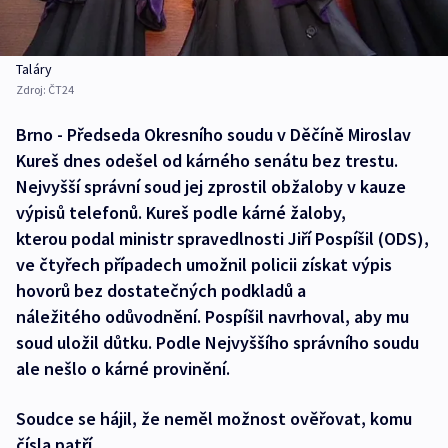
Taláry
Zdroj:
ČT24
Brno - Předseda Okresního soudu v Děčíně Miroslav
Kureš dnes odešel od kárného senátu bez trestu.
Nejvyšší správní soud jej zprostil obžaloby v kauze
výpisů telefonů. Kureš podle kárné žaloby,
kterou podal ministr spravedlnosti Jiří Pospíšil (ODS),
ve čtyřech případech umožnil policii získat výpis
hovorů bez dostatečných podkladů a
náležitého odůvodnění. Pospíšil navrhoval, aby mu
soud uložil důtku. Podle Nejvyššího správního soudu
ale nešlo o kárné provinění.
Soudce se hájil, že neměl možnost ověřovat, komu
čísla patří