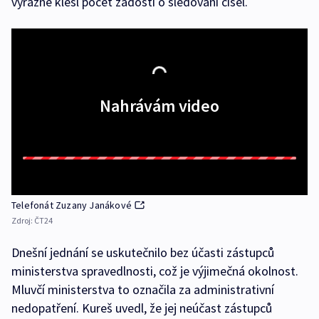
výrazně klesl počet žádostí o sledování čísel.
Nahrávám video
Telefonát Zuzany Janákové
Zdroj:
ČT24
Dnešní jednání se uskutečnilo bez účasti zástupců
ministerstva spravedlnosti, což je výjimečná okolnost.
Mluvčí ministerstva to označila za administrativní
nedopatření. Kureš uvedl, že jej neúčast zástupců