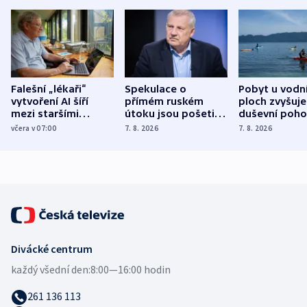
Falešní „lékaři“
Spekulace o
Pobyt u vodn
vytvoření AI šíří
přímém ruském
ploch zvyšuje
mezi staršími
útoku jsou pošetilé,
duševní poho
Poláky nebezpečné
míní estonský
ukázala
včera v 07:00
7. 8. 2026
7. 8. 2026
zdravotní rady
bezpečnostní
mezinárodní 
expert
Divácké centrum
každý všední den:
8:00—16:00 hodin
261 136 113