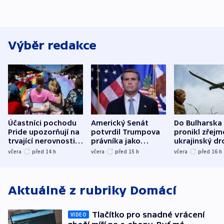
Výběr redakce
Účastníci pochodu
Americký Senát
Do Bulharska
Pride upozorňují na
potvrdil Trumpova
pronikl zřejm
trvající nerovnosti i
právníka jako
ukrajinský dr
společenskou
ministra
explodoval k
včera
před 14
h
včera
před 15
h
včera
před 16
h
atmosféru
spravedlnosti
od plynovod
Aktuálně z rubriky
Domácí
Tlačítko pro snadné vrácení
VIDEO