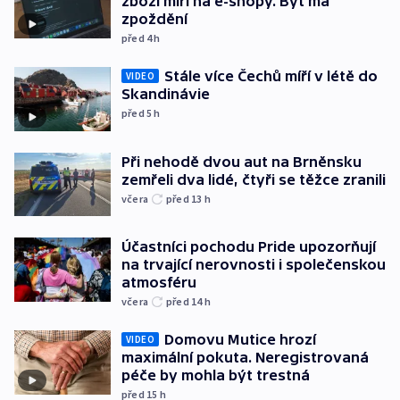
zboží míří na e-shopy. Byť má
zpoždění
před 4
h
Stále více Čechů míří v létě do
VIDEO
Skandinávie
před 5
h
Při nehodě dvou aut na Brněnsku
zemřeli dva lidé, čtyři se těžce zranili
včera
před 13
h
Účastníci pochodu Pride upozorňují
na trvající nerovnosti i společenskou
atmosféru
včera
před 14
h
Domovu Mutice hrozí
VIDEO
maximální pokuta. Neregistrovaná
péče by mohla být trestná
před 15
h