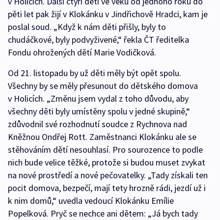
v Holicích. Další čtyři děti ve věku od jednoho roku do
pěti let pak žijí v Klokánku v Jindřichově Hradci, kam je
poslal soud. „Když k nám děti přišly, byly to
chudáčkové, byly podvyživené,“ řekla ČT ředitelka
Fondu ohrožených dětí Marie Vodičková.
Od 21. listopadu by už děti měly být opět spolu.
Všechny by se měly přesunout do dětského domova
v Holicích. „Změnu jsem vydal z toho důvodu, aby
všechny děti byly umístěny spolu v jedné skupině,“
zdůvodnil své rozhodnutí soudce z Rychnova nad
Kněžnou Ondřej Rott. Zaměstnanci Klokánku ale se
stěhováním dětí nesouhlasí. Pro sourozence to podle
nich bude velice těžké, protože si budou muset zvykat
na nové prostředí a nové pečovatelky. „Tady získali ten
pocit domova, bezpečí, mají tety hrozně rádi, jezdí už i
k nim domů,“ uvedla vedoucí Klokánku Emílie
Popelková. Pryč se nechce ani dětem: „Já bych tady