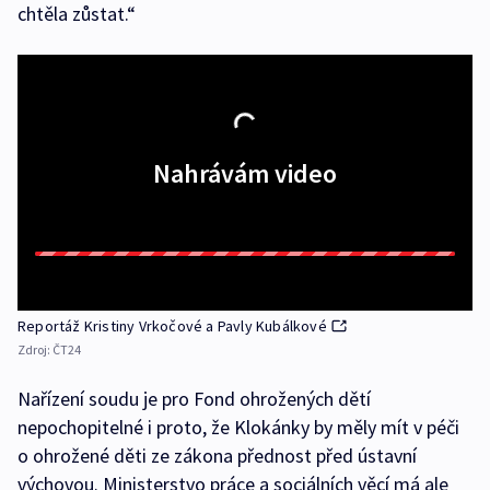
chtěla zůstat.“
Nahrávám video
Reportáž Kristiny Vrkočové a Pavly Kubálkové
Zdroj:
ČT24
Nařízení soudu je pro Fond ohrožených dětí
nepochopitelné i proto, že Klokánky by měly mít v péči
o ohrožené děti ze zákona přednost před ústavní
výchovou. Ministerstvo práce a sociálních věcí má ale