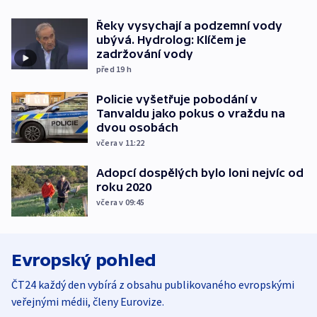
Řeky vysychají a podzemní vody
ubývá. Hydrolog: Klíčem je
zadržování vody
před 19
h
Policie vyšetřuje pobodání v
Tanvaldu jako pokus o vraždu na
dvou osobách
včera v 11:22
Adopcí dospělých bylo loni nejvíc od
roku 2020
včera v 09:45
Evropský pohled
ČT24 každý den vybírá z obsahu publikovaného evropskými
veřejnými médii, členy Eurovize.