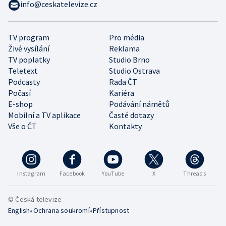
info@ceskatelevize.cz
TV program
Pro média
Živé vysílání
Reklama
TV poplatky
Studio Brno
Teletext
Studio Ostrava
Podcasty
Rada ČT
Počasí
Kariéra
E-shop
Podávání námětů
Mobilní a TV aplikace
Časté dotazy
Vše o ČT
Kontakty
Instagram
Facebook
YouTube
X
Threads
© Česká televize
•
•
English
Ochrana soukromí
Přístupnost