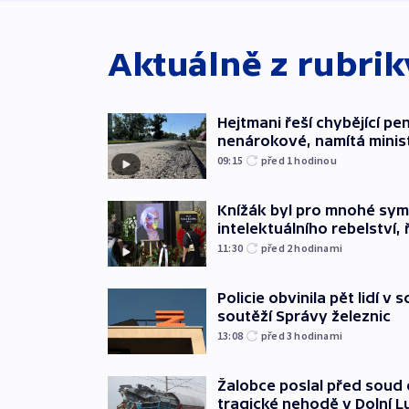
Aktuálně z rubri
Hejtmani řeší chybějící pen
nenárokové, namítá minis
09:15
před 1
hodinou
Knížák byl pro mnohé sy
intelektuálního rebelství, 
11:30
před 2
hodinami
Policie obvinila pět lidí v 
soutěží Správy železnic
13:08
před 3
hodinami
Žalobce poslal před soud d
tragické nehodě v Dolní L