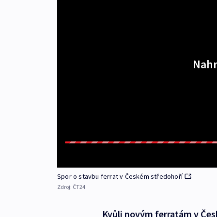
Nahr
Spor o stavbu ferrat v Českém středohoří
Zdroj:
ČT24
Kvůli novým ferratám v České