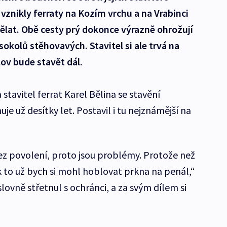
 vznikly ferraty na Kozím vrchu a na Vrabinci
ělat. Obě cesty prý dokonce výrazně ohrožují
okolů stěhovavých. Stavitel si ale trvá na
lov bude stavět dál.
stavitel ferrat Karel Bělina se stavění
uje už desítky let. Postavil i tu nejznámější na
bez povolení, proto jsou problémy. Protože než
k to už bych si mohl hoblovat prkna na penál,“
slovně střetnul s ochránci, a za svým dílem si