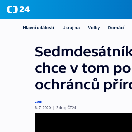
Hlavní události
Ukrajina
Volby
Domácí
Sedmdesátník 
chce v tom po
ochránců přír
zem
8. 7. 2020
|
Zdroj:
ČT24