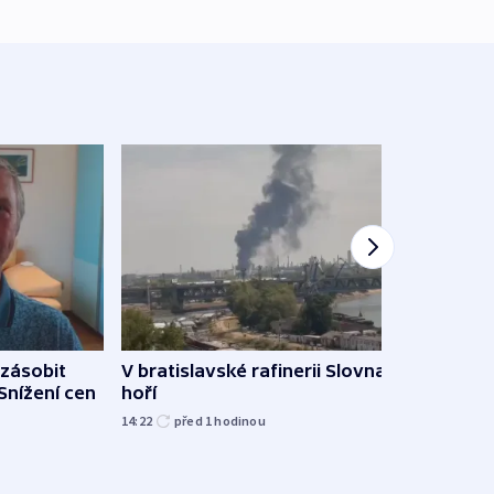
zásobit
V bratislavské rafinerii Slovnaft
Slove
 Snížení cen
hoří
tvrdí
14:22
před 1
hodinou
12:27