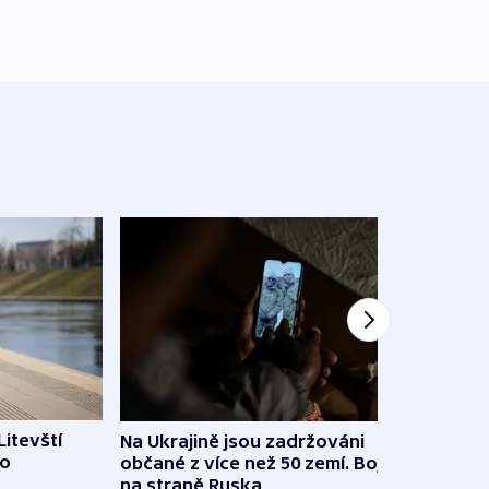
Litevští
Na Ukrajině jsou zadržováni
Španě
 o
občané z více než 50 zemí. Bojovali
dosta
na straně Ruska