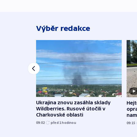
Výběr redakce
Ukrajina znovu zasáhla sklady
Hejt
Wildberries. Rusové útočili v
opra
Charkovské oblasti
namí
09:02
před 1
hodinou
09:15