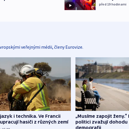
před 19
hodinami
vropskými veřejnými médii, členy Eurovize.
 jazyk i technika. Ve Francii
„Musíme zapojit ženy.“ 
upracují hasiči z různých zemí
politici zvažují dohodu
demografii