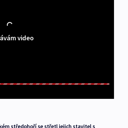
ávám video
m středohoří se střetl jejich stavitel s