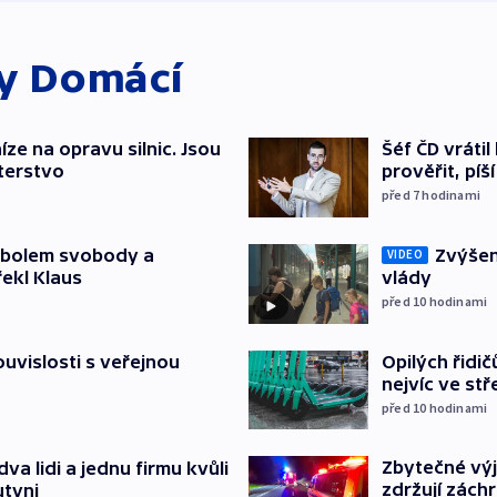
ky
Domácí
íze na opravu silnic. Jsou
Šéf ČD vráti
terstvo
prověřit, pí
před 7
hodinami
mbolem svobody a
Zvýšení
VIDEO
řekl Klaus
vlády
před 10
hodinami
souvislosti s veřejnou
Opilých řidi
nejvíc ve st
před 10
hodinami
Zbytečné výj
va lidi a jednu firmu kvůli
zdržují zách
utyni