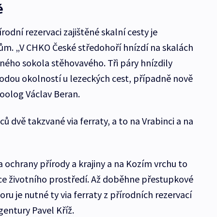
é
rodní rezervaci zajištěné skalní cesty je
ům. „V CHKO České středohoří hnízdí na skalách
ženého sokola stěhovavého. Tři páry hnízdily
odou okolností u lezeckých cest, případně nově
zoolog Václav Beran.
ů dvě takzvané via ferraty, a to na Vrabinci a na
a ochrany přírody a krajiny a na Kozím vrchu to
ce životního prostředí. Až doběhne přestupkové
ru je nutné ty via ferraty z přírodních rezervací
agentury Pavel Kříž.