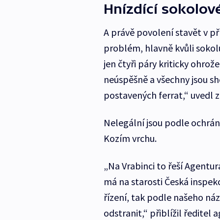
Hnízdící sokolov
A právě povolení stavět v pří
problém, hlavně kvůli sokol
jen čtyři páry kriticky ohro
neúspěšně a všechny jsou sh
postavených ferrat,“ uvedl 
Nelegální jsou podle ochránc
Kozím vrchu.
„Na Vrabinci to řeší Agentur
má na starosti Česká inspek
řízení, tak podle našeho názo
odstranit,“ přiblížil ředitel 