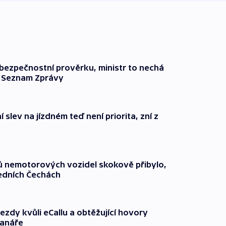
l bezpečnostní prověrku, ministr to nechá
ší Seznam Zprávy
 slev na jízdném teď není priorita, zní z
čů nemotorových vozidel skokově přibylo,
ředních Čechách
ezdy kvůli eCallu a obtěžující hovory
ranáře