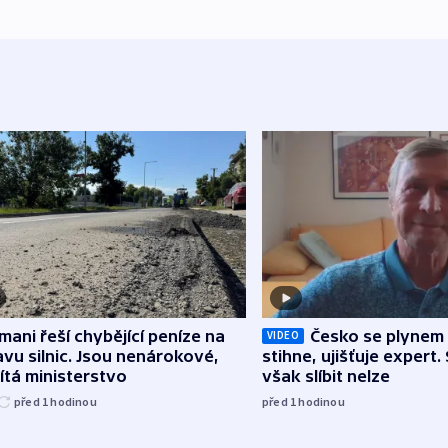
mani řeší chybějící peníze na
Česko se plynem 
VIDEO
vu silnic. Jsou nenárokové,
stihne, ujišťuje expert.
tá ministerstvo
však slíbit nelze
před 1
hodinou
před 1
hodinou