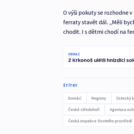
O výši pokuty se rozhodne v 
ferraty stavět dál. „Měli by
chodit. I s dětmi chodí na fer
ODKAZ
Z Krkonoš ulétli hnízdící sok
ŠTÍTKY
Domácí
Regiony
Ústecký k
České středohoří
Agentura ochr
Česká inspekce životního prostředí