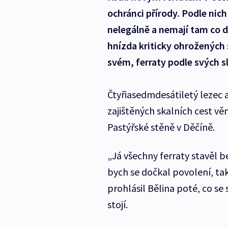
ochránci přírody. Podle nich
nelegálně a nemají tam co d
hnízda kriticky ohrožených s
svém, ferraty podle svých s
Čtyřiasedmdesátiletý lezec a 
zajištěných skalních cest věn
Pastýřské stěně v Děčíně.
„Já všechny ferraty stavěl 
bych se dočkal povolení, ta
prohlásil Bělina poté, co se 
stojí.