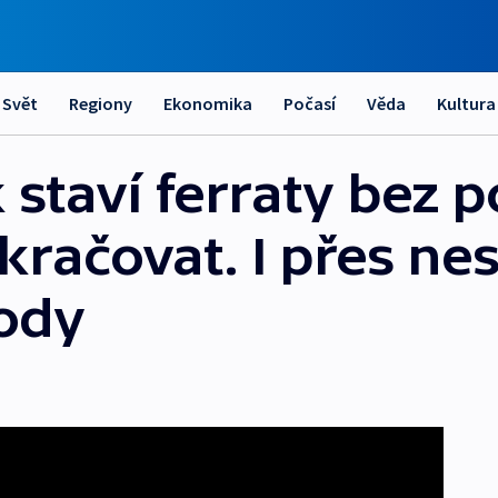
Svět
Regiony
Ekonomika
Počasí
Věda
Kultura
staví ferraty bez p
kračovat. I přes ne
ody