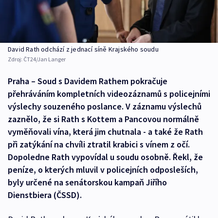
David Rath odchází z jednací síně Krajského soudu
Zdroj:
ČT24/Jan Langer
Praha – Soud s Davidem Rathem pokračuje
přehráváním kompletních videozáznamů s policejními
výslechy souzeného poslance. V záznamu výslechů
zaznělo, že si Rath s Kottem a Pancovou normálně
vyměňovali vína, která jim chutnala - a také že Rath
při zatýkání na chvíli ztratil krabici s vínem z očí.
Dopoledne Rath vypovídal u soudu osobně. Řekl, že
peníze, o kterých mluvil v policejních odposleších,
byly určené na senátorskou kampaň Jiřího
Dienstbiera (ČSSD).