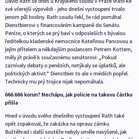
David Rath se dnes u Krajského soudu v Praze vrátil ke
své včerejší výpovědi - jeho dnešní vystoupení trvalo
jenom půl hodiny. Rath soudu řekl, že rád pomáhal
Dienstbierovi s financováním kampaně do Senátu.
Peníze, o kterých se prý baví v odposleších s bývalou
ředitelkou kladenské nemocnice Kateřinou Pancovou a
jejím přítelem a někdejším poslancem Petrem Kottem,
měly jít právě k současnému senátorovi: „Pokud
zaznívaly debaty o penězích, netýkaly se úplatků, ale
politických aktivit.“ Dienstbier to ale v médiích popřel.
Technicky mu prý trojice nijak nepomáhala.
666.666 korun? Nechápu, jak policie na takovu částku
přišla
Hned v úvodu svého dnešního vystoupení Rath také
opět zopakoval, že zakázka na opravu zámku
Buštěhrad i další soutěže nebyly uměle navýšené, jak