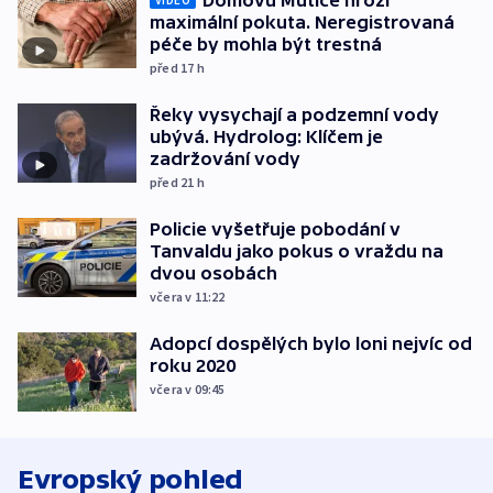
Domovu Mutice hrozí
maximální pokuta. Neregistrovaná
péče by mohla být trestná
před 17
h
Řeky vysychají a podzemní vody
ubývá. Hydrolog: Klíčem je
zadržování vody
před 21
h
Policie vyšetřuje pobodání v
Tanvaldu jako pokus o vraždu na
dvou osobách
včera v 11:22
Adopcí dospělých bylo loni nejvíc od
roku 2020
včera v 09:45
Evropský pohled