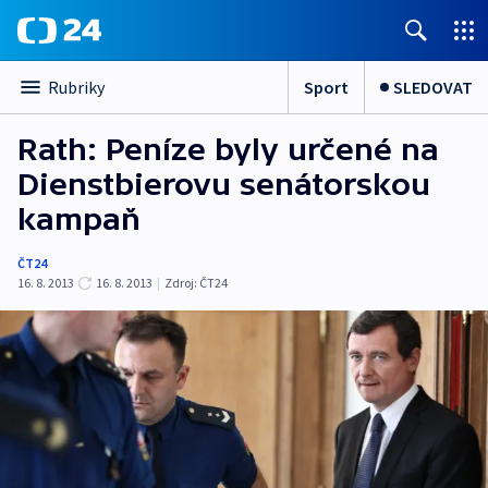
Sport
SLEDOVAT
Rubriky
Rath: Peníze byly určené na
Dienstbierovu senátorskou
kampaň
ČT24
16. 8. 2013
16. 8. 2013
|
Zdroj:
ČT24