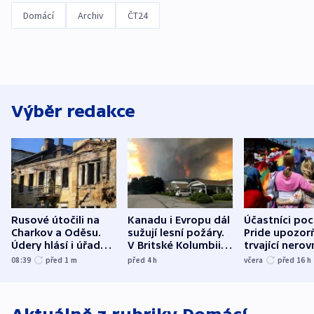
Domácí
Archiv
ČT24
Výběr redakce
Rusové útočili na
Kanadu i Evropu dál
Účastníci po
Charkov a Oděsu.
sužují lesní požáry.
Pride upozorň
Údery hlásí i úřady v
V Britské Kolumbii
trvající nerov
Bělgorodu
evakuovali tisíce lidí
společensko
08:39
před 1
m
před 4
h
včera
před 16
h
atmosféru