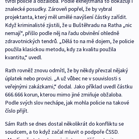
tvrdí policie a obžaloba. Podle exhejtmana to dokazují i
znalecké posudky. Zároveň popřel, že by vybral
projektanta, který měl umělé navýšení částky zařídit.
Když kriminalisté zjistili, že u Buštěhradu na Ratha „nic
nemají“, přišlo podle něj na řadu obvinění ohledně
zdravotnických tendrů. „Dělá to na mě dojem, že policie
použila klasickou metodu, kdy za kvalitu použila
kvantitu,“ uvedl.
Rath rovněž znovu odmítl, že by někdy převzal nějaký
úplatek nebo provizi. „A už vůbec ne v souvislosti s
veřejnými zakázkami,“ dodal. Jako příklad uvedl částku
666.666 korun, kterou mimo jiné zmiňuje obžaloba.
Podle svých slov nechápe, jak mohla policie na takové
číslo přijít.
Sám Rath se dnes dostal několikrát do konfliktu se
soudcem, a to když začal mluvit o podpoře ČSSD.