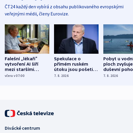
ČT24 každý den vybírá z obsahu publikovaného evropskými
veřejnými médii, členy Eurovize.
Falešní „lékaři“
Spekulace o
Pobyt u vodn
vytvoření AI šíří
přímém ruském
ploch zvyšuje
mezi staršími
útoku jsou pošetilé,
duševní poho
Poláky nebezpečné
míní estonský
ukázala
včera v 07:00
7. 8. 2026
7. 8. 2026
zdravotní rady
bezpečnostní
mezinárodní 
expert
Divácké centrum