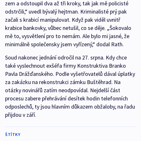
zem a odstoupil dva až tři kroky, tak jak mě policisté
odstrčili,“ uvedl bývalý hejtman. Kriminalisté prý pak
začali s krabicí manipulovat. Když pak viděl uvnitř
krabice bankovky, vůbec netušil, co se děje. „Šokovalo
mě to, vysvětlení pro to nemám. Ale bylo mi jasné, že
minimálně společensky jsem vyřízený,“ dodal Rath.
Soud nakonec jednání odročil na 27. srpna. Kdy chce
také vyslechnout exšéfa firmy Konstruktiva Branko
Pavla Drážďanského. Podle vyšetřovatelů dával úplatky
za zakázku na rekonstrukci zámku Buštěhrad. Na
otázky novinářů zatím neodpovídal. Nejdelší část
procesu zabere přehrávání desítek hodin telefonních
odposlechů, ty jsou hlavním důkazem obžaloby, na řadu
přijdou v září.
ŠTÍTKY