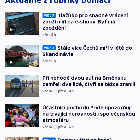
Aktuálně z rubriky
Domácí
Tlačítko pro snadné vrácení
VIDEO
zboží míří na e-shopy. Byť má
zpoždění
před 5
h
Stále více Čechů míří v létě do
VIDEO
Skandinávie
před 6
h
Při nehodě dvou aut na Brněnsku
zemřeli dva lidé, čtyři se těžce zranili
včera
před 14
h
Účastníci pochodu Pride upozorňují
na trvající nerovnosti i společenskou
atmosféru
včera
před 16
h
VIDEO