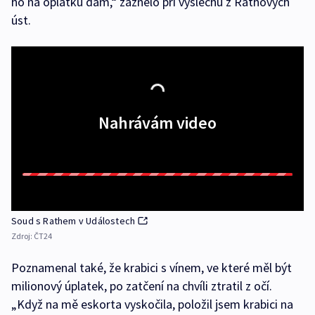
ho na oplátku dám,“ zaznělo při výslechu z Rathových
úst.
Nahrávám video
Soud s Rathem v Událostech
Zdroj:
ČT24
Poznamenal také, že krabici s vínem, ve které měl být
milionový úplatek, po zatčení na chvíli ztratil z očí.
„Když na mě eskorta vyskočila, položil jsem krabici na