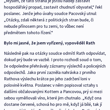
„Myslím, že tato strana je jistou nadějí zastavit
hospodářský propad, zastavit chudnutí obyvatel,“ řekl
poslanec. Jenže jeho úvahy soudce Pacovský utnul:
„Otázky, zdali některá z politických stran bude, či
nebude přínosem pro tu zemi, to vůbec není
předmětem tohoto řízení.“
Bylo mi jasné, že jsem vyřízený, vypověděl Rath
Následně pak na otázky soudce odmítl Rath odpovídat,
dokud prý bude ve vazbě. I proto rozhodl soud o tom,
že odpoledne přehrávaly záznamy výslechů a policejních
odposlechů. Jako první zazněla nahrávka z prvního
Rathova výslechu krátce po jeho zadržení loni v
polovině května. Poslanec v něm popisoval vztahy s
dalšími obžalovanými Kottem a Pancovou, prý si mezi
sebou vyměňovali víno, které jim chutnalo. „Když ona
dostane červené, schová ho pro mě, když já bílé, tak jí