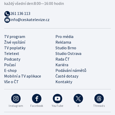
každý všední den:
8:00—16:00 hodin
261 136 113
info@ceskatelevize.cz
TV program
Pro média
Živé vysílání
Reklama
TV poplatky
Studio Brno
Teletext
Studio Ostrava
Podcasty
Rada ČT
Počasí
Kariéra
E-shop
Podávání námětů
Mobilní a TV aplikace
Časté dotazy
Vše o ČT
Kontakty
Instagram
Facebook
YouTube
X
Threads