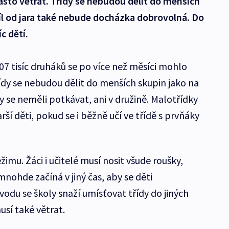
často větrat. Třídy se nebudou dělit do menších
díl od jara také nebude docházka dobrovolná. Do
íc dětí.
107 tisíc druháků se po více než měsíci mohlo
řídy se nebudou dělit do menších skupin jako na
 by se neměli potkávat, ani v družině. Malotřídky
ší děti, pokud se i běžně učí ve třídě s prvňáky
žimu. Žáci i učitelé musí nosit všude roušky,
nohde začíná v jiný čas, aby se děti
odu se školy snaží umísťovat třídy do jiných
usí také větrat.