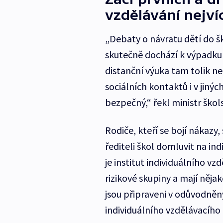
vzdělávání nejvíc
„Debaty o návratu dětí do šk
skutečně dochází k výpadku 
distanční výuka tam tolik ne
sociálních kontaktů i v jiný
bezpečný,“ řekl ministr škol
Rodiče, kteří se bojí nákazy
řediteli škol domluvit na i
je institut individuálního vz
rizikové skupiny a mají něja
jsou připraveni v odůvodněný
individuálního vzdělávacího 