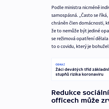
Podle ministra nicméně indi
samospásná. „Často se říká, 
chráněn člen domácnosti, kte
že to nemůže být jediné opat
se režimová opatření dělala 
to o covidu, který je bohužel
ODKAZ
Žáci devátých tříd základní
stupňů rizika koronaviru
Redukce sociáln
officech může zr