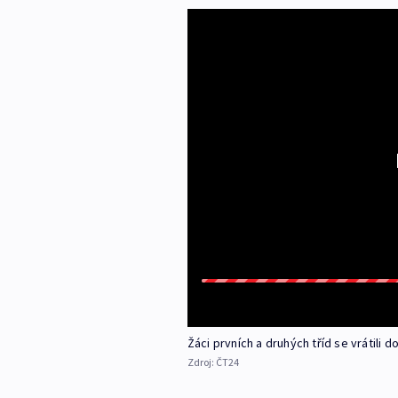
Žáci prvních a druhých tříd se vrátili d
Zdroj:
ČT24