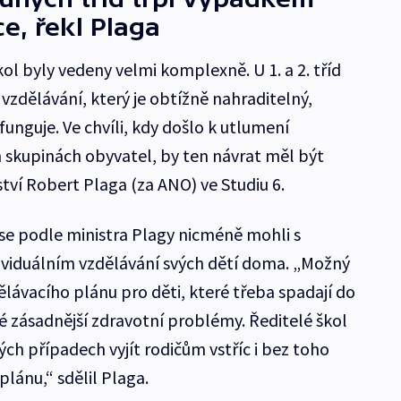
e, řekl Plaga
ol byly vedeny velmi komplexně. U 1. a 2. tříd
vzdělávání, který je obtížně nahraditelný,
funguje. Ve chvíli, kdy došlo k utlumení
ch skupinách obyvatel, by ten návrat měl být
ství Robert Plaga (za ANO) ve Studiu 6.
, se podle ministra Plagy nicméně mohli s
ndividuálním vzdělávání svých dětí doma. „Možný
dělávacího plánu pro děti, které třeba spadají do
ké zásadnější zdravotní problémy. Ředitelé škol
ch případech vyjít rodičům vstříc i bez toho
plánu,“ sdělil Plaga.