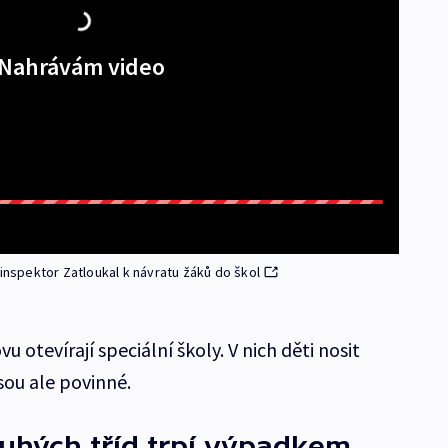
Nahrávám video
 inspektor Zatloukal k návratu žáků do škol
 otevírají speciální školy. V nich děti nosit
sou ale povinné.
ruhých tříd trpí výpadkem