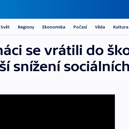
Svět
Regiony
Ekonomika
Počasí
Věda
Kultura
áci se vrátili do ško
ší snížení sociální