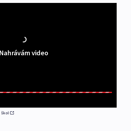
Nahrávám video
o škol