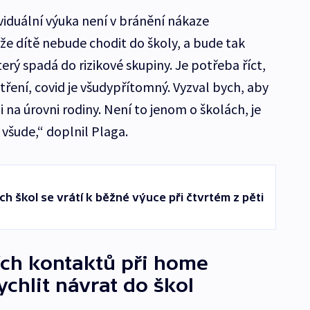
viduální výuka není v bránění nákaze
že dítě nebude chodit do školy, a bude tak
rý spadá do rizikové skupiny. Je potřeba říct,
ření, covid je všudypřítomný. Vyzval bych, aby
i na úrovni rodiny. Není to jenom o školách, je
 všude,“ doplnil Plaga.
ch škol se vrátí k běžné výuce při čtvrtém z pěti
ích kontaktů při home
ychlit návrat do škol