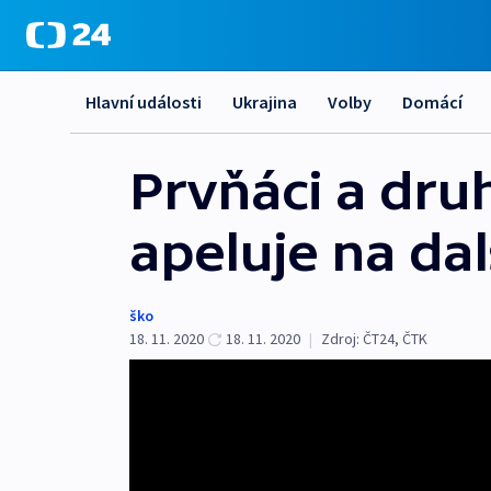
Hlavní události
Ukrajina
Volby
Domácí
Prvňáci a druh
apeluje na dal
ško
18. 11. 2020
18. 11. 2020
|
Zdroj:
ČT24
,
ČTK