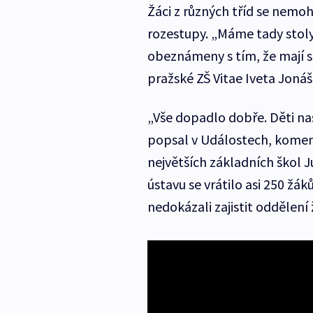
Žáci z různých tříd se nemoho
rozestupy. „Máme tady stol
obeznámeny s tím, že mají s
pražské ZŠ Vitae Iveta Jonáš
„Vše dopadlo dobře. Děti nast
popsal v Událostech, koment
největších základních škol J
ústavu se vrátilo asi 250 žák
nedokázali zajistit oddělení 