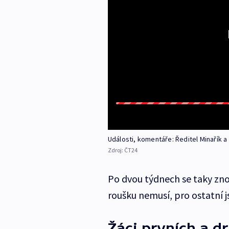
Události, komentáře: Ředitel Minařík a
Zdroj:
ČT24
Po dvou týdnech se taky znovu
roušku nemusí, pro ostatní j
Žáci prvních a d