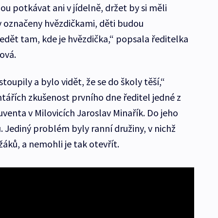
u potkávat ani v jídelně, držet by si měli
y označeny hvězdičkami, děti budou
edět tam, kde je hvězdička,“ popsala ředitelka
ová.
oupily a bylo vidět, že se do školy těší,“
ářích zkušenost prvního dne ředitel jedné z
uventa v Milovicích Jaroslav Minařík. Do jeho
ů. Jediný problém byly ranní družiny, v nichž
žáků, a nemohli je tak otevřít.