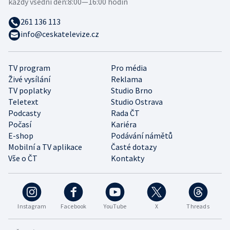
každý všední den:
8:00—16:00 hodin
261 136 113
info@ceskatelevize.cz
TV program
Pro média
Živé vysílání
Reklama
TV poplatky
Studio Brno
Teletext
Studio Ostrava
Podcasty
Rada ČT
Počasí
Kariéra
E-shop
Podávání námětů
Mobilní a TV aplikace
Časté dotazy
Vše o ČT
Kontakty
Instagram
Facebook
YouTube
X
Threads