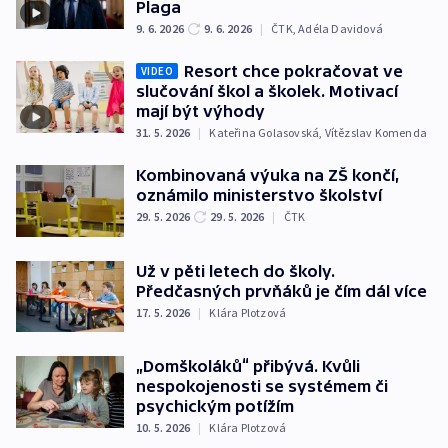
Plaga
9. 6. 2026
9. 6. 2026
|
ČTK
,
Adéla Davidová
Resort chce pokračovat ve
VIDEO
slučování škol a školek. Motivací
mají být výhody
31. 5. 2026
|
Kateřina Golasovská
,
Vítězslav Komenda
Kombinovaná výuka na ZŠ končí,
oznámilo ministerstvo školství
29. 5. 2026
29. 5. 2026
|
ČTK
Už v pěti letech do školy.
Předčasných prvňáků je čím dál více
17. 5. 2026
|
Klára Plotzová
„Domškoláků“ přibývá. Kvůli
nespokojenosti se systémem či
psychickým potížím
10. 5. 2026
|
Klára Plotzová