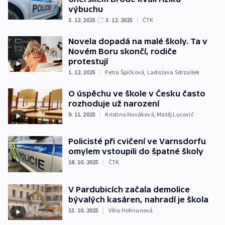
výbuchu
3. 12. 2025
3. 12. 2025
|
ČTK
Novela dopadá na malé školy. Ta v
Novém Boru skončí, rodiče
protestují
1. 12. 2025
|
Petra Špičková
,
Ladislava Sdrzallek
O úspěchu ve škole v Česku často
rozhoduje už narození
9. 11. 2025
|
Kristina Nováková
,
Matěj Lucovič
Policisté při cvičení ve Varnsdorfu
omylem vstoupili do špatné školy
18. 10. 2025
|
ČTK
V Pardubicích začala demolice
bývalých kasáren, nahradí je škola
13. 10. 2025
|
Věra Hofmanová