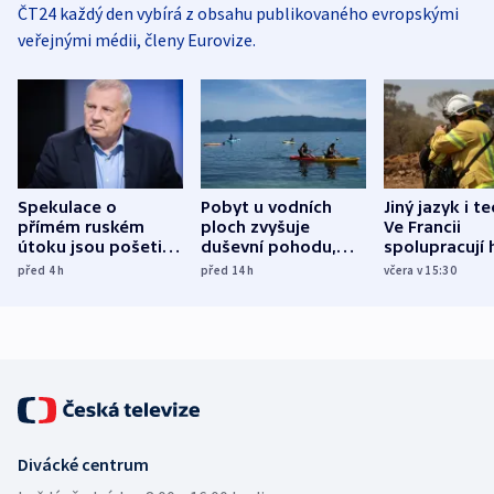
ČT24 každý den vybírá z obsahu publikovaného evropskými
veřejnými médii, členy Eurovize.
Spekulace o
Pobyt u vodních
Jiný jazyk i t
přímém ruském
ploch zvyšuje
Ve Francii
útoku jsou pošetilé,
duševní pohodu,
spolupracují h
míní estonský
ukázala
různých zemí
před 4
h
před 14
h
včera v 15:30
bezpečnostní
mezinárodní studie
expert
Divácké centrum