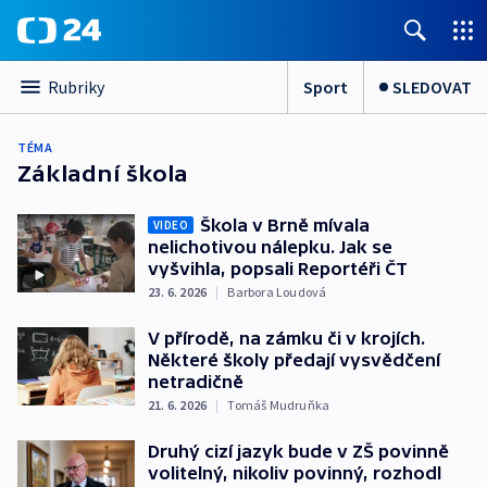
Sport
SLEDOVAT
Rubriky
TÉMA
Základní škola
Škola v Brně mívala
VIDEO
nelichotivou nálepku. Jak se
vyšvihla, popsali Reportéři ČT
23. 6. 2026
|
Barbora Loudová
V přírodě, na zámku či v krojích.
Některé školy předají vysvědčení
netradičně
21. 6. 2026
|
Tomáš Mudruňka
Druhý cizí jazyk bude v ZŠ povinně
volitelný, nikoliv povinný, rozhodl