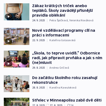
Zákaz krátkých triček anebo
tepláků. Školy zavádějí přísnější
pravidla oblékání
24. 9. 2025
|
Petra Špičková
,
Veronika Nováková
Nové vzdělávací programy cílí na
práci s informacemi
22. 9. 2025
|
Kateřina Golasovská
„Škola, to teprve uvidíš.“ Odbornice
radí, jak připravit prvňáka a jak s ním
(ne)mluvit
29. 8. 2025
|
Andrea Gričová
Do začátku školního roku zasahují
rekonstrukce
28. 8. 2025
|
Karolína Kawuloková
Střelec v Minneapolisu zabil dvě děti
27. 8. 2025
27. 8. 2025
|
ČT24