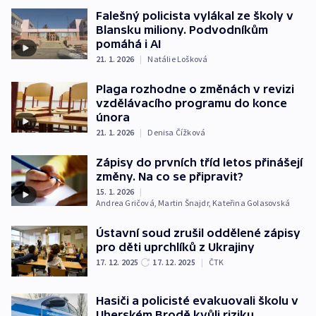
Falešný policista vylákal ze školy v
Blansku miliony. Podvodníkům
pomáhá i AI
21. 1. 2026
|
Natálie Lošková
Plaga rozhodne o změnách v revizi
vzdělávacího programu do konce
února
21. 1. 2026
|
Denisa Čížková
Zápisy do prvních tříd letos přinášejí
změny. Na co se připravit?
15. 1. 2026
|
Andrea Gričová
,
Martin Šnajdr
,
Kateřina Golasovská
Ústavní soud zrušil oddělené zápisy
pro děti uprchlíků z Ukrajiny
17. 12. 2025
17. 12. 2025
|
ČTK
Hasiči a policisté evakuovali školu v
Uherském Brodě kvůli riziku