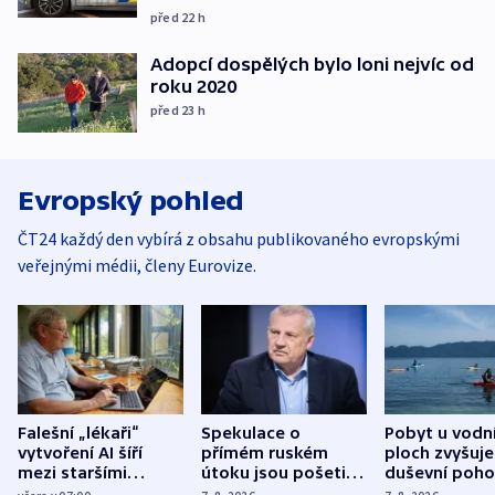
před 22
h
Adopcí dospělých bylo loni nejvíc od
roku 2020
před 23
h
Evropský pohled
ČT24 každý den vybírá z obsahu publikovaného evropskými
veřejnými médii, členy Eurovize.
Falešní „lékaři“
Spekulace o
Pobyt u vodn
vytvoření AI šíří
přímém ruském
ploch zvyšuje
mezi staršími
útoku jsou pošetilé,
duševní poho
Poláky nebezpečné
míní estonský
ukázala