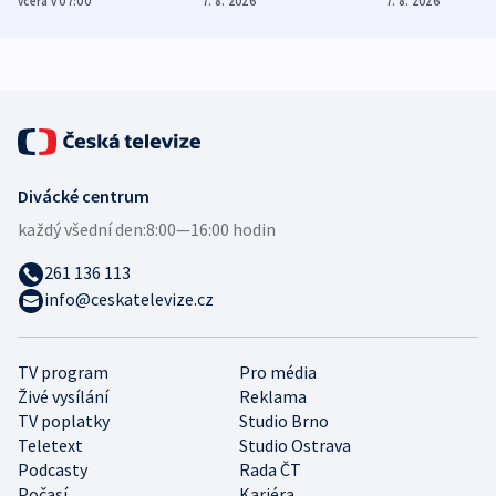
včera v 07:00
7. 8. 2026
7. 8. 2026
zdravotní rady
bezpečnostní
mezinárodní 
expert
Divácké centrum
každý všední den:
8:00—16:00 hodin
261 136 113
info@ceskatelevize.cz
TV program
Pro média
Živé vysílání
Reklama
TV poplatky
Studio Brno
Teletext
Studio Ostrava
Podcasty
Rada ČT
Počasí
Kariéra