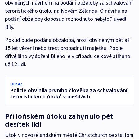
obviněných návrhem na podání obžaloby za schvalování
teroristického útoku na Novém Zélandu. O návrhu na
podání obžaloby doposud rozhodnuto nebylo,“ uvedl
Bílý.
Pokud bude podána obžaloba, hrozí obviněným pět až
15 let vězení nebo trest propadnutí majetku. Podle
dřívějšího vyjádření Bílého je v případu celkově stíháno
už 12 lidí.
ODKAZ
Policie obvinila prvního člověka za schvalování
teroristických útoků v mešitách
Při loňském útoku zahynulo pět
desítek lidí
Útok v novozélandském městě Christchurch se stal loni