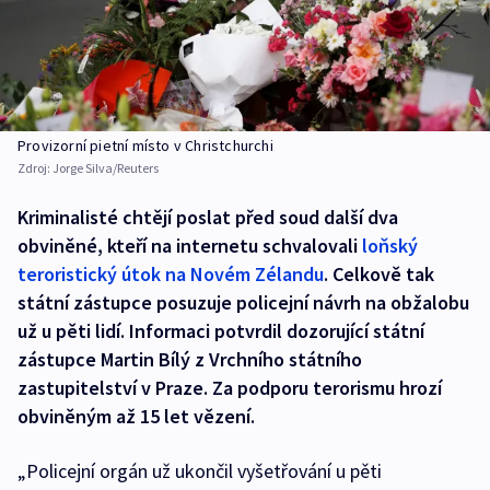
Provizorní pietní místo v Christchurchi
Zdroj:
Jorge Silva/Reuters
Kriminalisté chtějí poslat před soud další dva
obviněné, kteří na internetu schvalovali
loňský
teroristický útok na Novém Zélandu
. Celkově tak
státní zástupce posuzuje policejní návrh na obžalobu
už u pěti lidí. Informaci potvrdil dozorující státní
zástupce Martin Bílý z Vrchního státního
zastupitelství v Praze. Za podporu terorismu hrozí
obviněným až 15 let vězení.
„Policejní orgán už ukončil vyšetřování u pěti