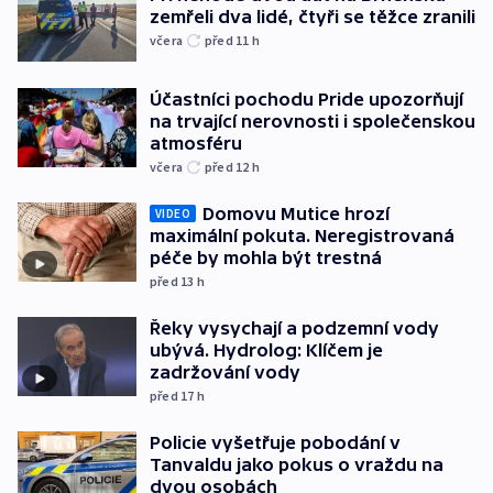
zemřeli dva lidé, čtyři se těžce zranili
včera
před 11
h
Účastníci pochodu Pride upozorňují
na trvající nerovnosti i společenskou
atmosféru
včera
před 12
h
Domovu Mutice hrozí
VIDEO
maximální pokuta. Neregistrovaná
péče by mohla být trestná
před 13
h
Řeky vysychají a podzemní vody
ubývá. Hydrolog: Klíčem je
zadržování vody
před 17
h
Policie vyšetřuje pobodání v
Tanvaldu jako pokus o vraždu na
dvou osobách