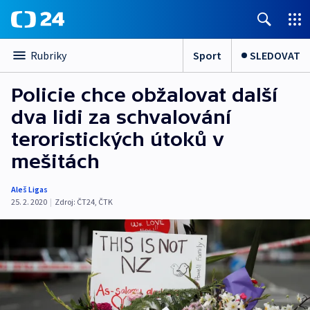
Sport
SLEDOVAT
Rubriky
Policie chce obžalovat další
dva lidi za schvalování
teroristických útoků v
mešitách
Aleš Ligas
25. 2. 2020
|
Zdroj:
ČT24
,
ČTK