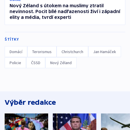
Nový Zéland s útokem na muslimy ztratil
nevinnost. Pocit bílé nadřazenosti živí i západní
elity a média, tvrdí experti
ŠTÍTKY
Domácí
Terorismus
Christchurch
Jan Hamáček
Policie
ČSSD
Nový Zéland
Výběr redakce