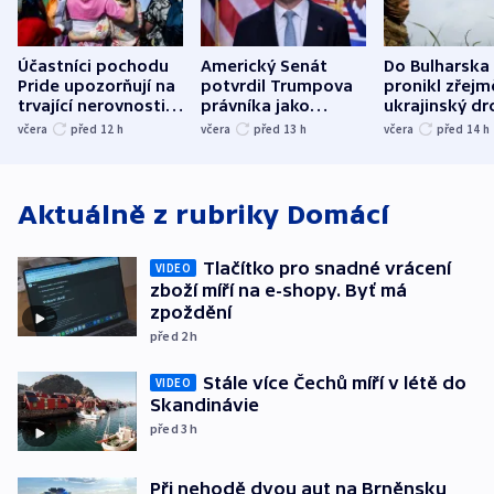
Účastníci pochodu
Americký Senát
Do Bulharska
Pride upozorňují na
potvrdil Trumpova
pronikl zřejm
trvající nerovnosti i
právníka jako
ukrajinský dr
společenskou
ministra
explodoval k
včera
před 12
h
včera
před 13
h
včera
před 14
h
atmosféru
spravedlnosti
od plynovod
Aktuálně z rubriky
Domácí
Tlačítko pro snadné vrácení
VIDEO
zboží míří na e-shopy. Byť má
zpoždění
před 2
h
Stále více Čechů míří v létě do
VIDEO
Skandinávie
před 3
h
Při nehodě dvou aut na Brněnsku