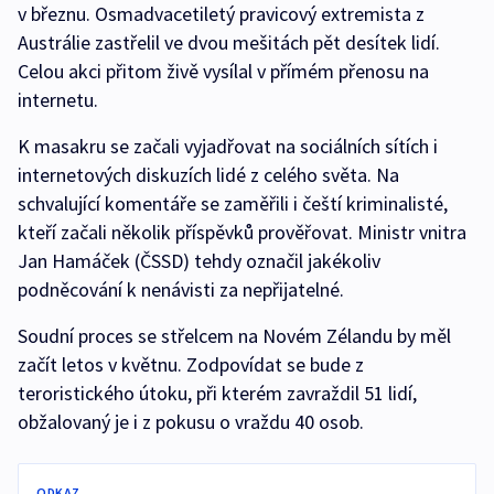
v březnu. Osmadvacetiletý pravicový extremista z
Austrálie zastřelil ve dvou mešitách pět desítek lidí.
Celou akci přitom živě vysílal v přímém přenosu na
internetu.
K masakru se začali vyjadřovat na sociálních sítích i
internetových diskuzích lidé z celého světa. Na
schvalující komentáře se zaměřili i čeští kriminalisté,
kteří začali několik příspěvků prověřovat. Ministr vnitra
Jan Hamáček (ČSSD) tehdy označil jakékoliv
podněcování k nenávisti za nepřijatelné.
Soudní proces se střelcem na Novém Zélandu by měl
začít letos v květnu. Zodpovídat se bude z
teroristického útoku, při kterém zavraždil 51 lidí,
obžalovaný je i z pokusu o vraždu 40 osob.
ODKAZ