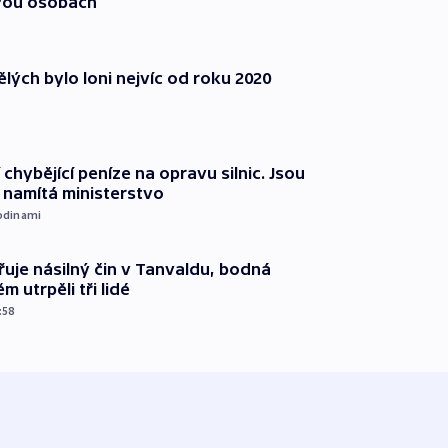
vou osobách
lých bylo loni nejvíc od roku 2020
 chybějící peníze na opravu silnic. Jsou
namítá ministerstvo
odinami
řuje násilný čin v Tanvaldu, bodná
m utrpěli tři lidé
:58