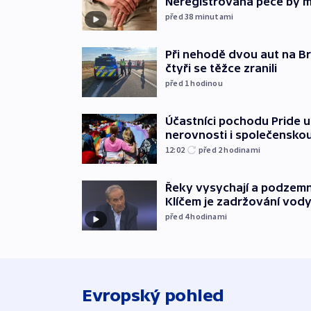
Neregistrovaná péče by m
před 38
minutami
Při nehodě dvou aut na Br
čtyři se těžce zranili
před 1
hodinou
Účastníci pochodu Pride up
nerovnosti i společensko
12:02
před 2
hodinami
Řeky vysychají a podzemn
Klíčem je zadržování vod
před 4
hodinami
Evropský pohled