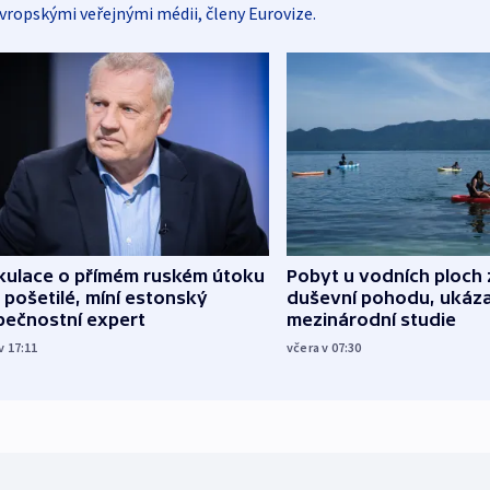
vropskými veřejnými médii, členy Eurovize.
kulace o přímém ruském útoku
Pobyt u vodních ploch 
 pošetilé, míní estonský
duševní pohodu, ukáza
pečnostní expert
mezinárodní studie
v 17:11
včera v 07:30