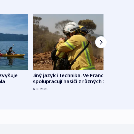
Jiný jazyk i technika. Ve Francii
zvyšuje
„Musí
spolupracují hasiči z různých zemí
la
polit
demo
6. 8. 2026
5. 8. 20