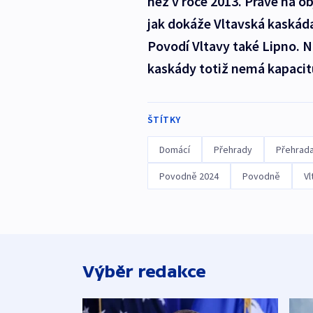
než v roce 2013. Právě na o
jak dokáže Vltavská kaskád
Povodí Vltavy také Lipno. N
kaskády totiž nemá kapacit
ŠTÍTKY
Domácí
Přehrady
Přehrad
Povodně 2024
Povodně
Vl
Výběr redakce