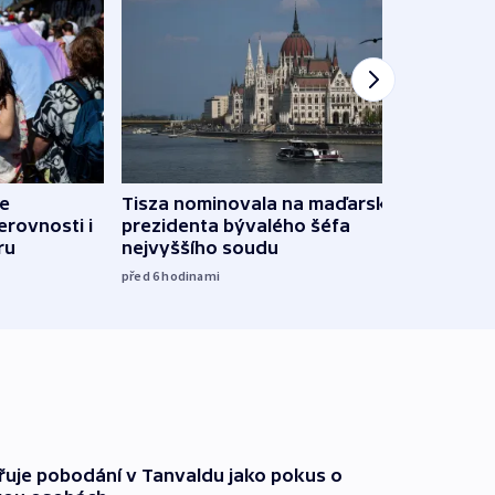
de
Tisza nominovala na maďarského
Ruský
erovnosti i
prezidenta bývalého šéfa
čtyři 
ru
nejvyššího soudu
08:20
před 6
hodinami
třuje pobodání v Tanvaldu jako pokus o