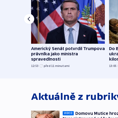
Americký Senát potvrdil Trumpova
Do B
právníka jako ministra
ukra
spravedlnosti
kil
12:53
před 11
minutami
13:05
Aktuálně z rubri
Domovu Mutice hroz
VIDEO