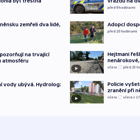
ohla být trestná
vraždu na d
před 9
hodinami
něnsku zemřeli dva lidé,
Adopcí dospě
před 10
hodinami
Hejtmani řeší
ozorňují na trvající
nenárokové, 
u atmosféru
včera
před 23
h
Policie vyšet
í vody ubývá. Hydrolog:
zranění při ně
y
včera
včera v 17