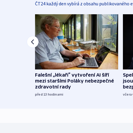
ČT24 každý den vybírá z obsahu publikovaného e
Falešní „lékaři“ vytvoření AI šíří
Spe
mezi staršími Poláky nebezpečné
jsou
zdravotní rady
bez
před 13
hodinami
včera 