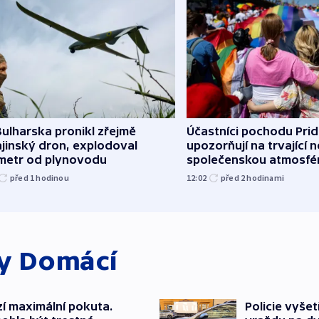
ulharska pronikl zřejmě
Účastníci pochodu Pri
jinský dron, explodoval
upozorňují na trvající n
ometr od plynovodu
společenskou atmosfé
před 1
hodinou
12:02
před 2
hodinami
ky
Domácí
í maximální pokuta.
Policie vyše