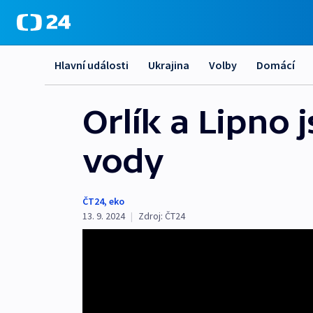
Hlavní události
Ukrajina
Volby
Domácí
Orlík a Lipno 
vody
ČT24
,
eko
13. 9. 2024
|
Zdroj:
ČT24