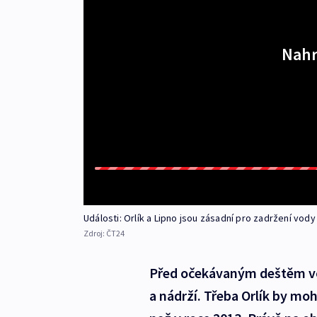
Nahr
Události: Orlík a Lipno jsou zásadní pro zadržení vody
Zdroj:
ČT24
Před očekávaným deštěm vo
a nádrží. Třeba Orlík by m