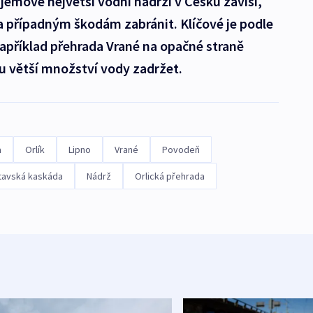
bjemově největší vodní nádrži v Česku závisí,
a případným škodám zabránit. Klíčové je podle
apříklad přehrada Vrané na opačné straně
u větší množství vody zadržet.
a
Orlík
Lipno
Vrané
Povodeň
tavská kaskáda
Nádrž
Orlická přehrada