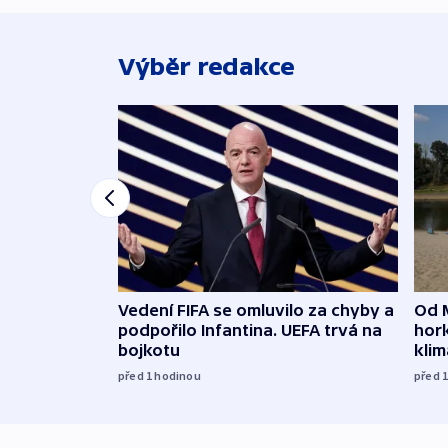
Výběr redakce
Vedení FIFA se omluvilo za chyby a
Od 
podpořilo Infantina. UEFA trvá na
hork
bojkotu
klim
před 1
hodinou
před 