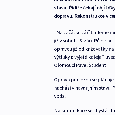
stavu. Řidiče čekají objížďk
dopravu. Rekonstrukce v ce
„Na začátku září budeme mít
již v sobotu 6. září. Půjde 
opravou již od křižovatky na
výtluky a vyjeté koleje,“ uve
Olomouci Pavel Študent.
Oprava podjezdu se plánuje j
nachází v havarijním stavu. Př
voda.
Na komplikace se chystá i tam