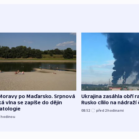
Moravy po Maďarsko. Srpnová
Ukrajina zasáhla obří ra
á vlna se zapíše do dějin
Rusko cílilo na nádraží
atologie
08:52
před 2
hodinami
1
hodinou