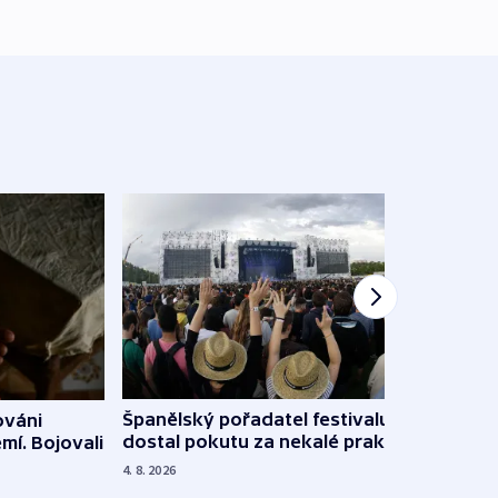
Španělský pořadatel festivalu
ováni
Lesn
dostal pokutu za nekalé praktiky
mí. Bojovali
dopa
zdrav
4. 8. 2026
4. 8. 20