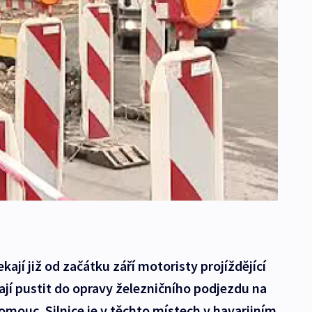
kají již od začátku září motoristy projíždějící
tají pustit do opravy železničního podjezdu na
mouc. Silnice je v těchto místech v havarijním