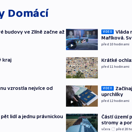
ky
Domácí
é budovy ve Zlíně začne až
Vláda 
VIDEO
Maříková. Sv
před 10
hodinami
 kraj
Krátké ochla
před 11
hodinami
nu vzrostla nejvíce od
Začínaj
VIDEO
uprchlíky
před 12
hodinami
pět lidí a jednu právnickou
Částí území 
stromy a pon
včera
před 20
h