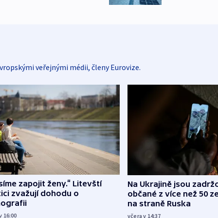
vropskými veřejnými médii, členy Eurovize.
íme zapojit ženy.“ Litevští
Na Ukrajině jsou zadrž
tici zvažují dohodu o
občané z více než 50 ze
ografii
na straně Ruska
v 16:00
včera v 14:37