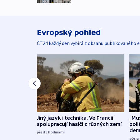
Evropský pohled
ČT24 každý den vybírá z obsahu publikovaného e
Jiný jazyk i technika. Ve Francii
„Mus
spolupracují hasiči z různých zemí
poli
dem
před 3
hodinami
včera 