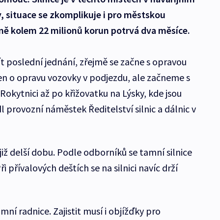
y, situace se zkomplikuje i pro městskou
ně kolem 22 milionů korun potrvá dva měsíce.
 poslední jednání, zřejmě se začne s opravou
nejen o opravu vozovky v podjezdu, ale začneme s
 Rokytnici až po křižovatku na Lýsky, kde jsou
dl provozní náměstek Ředitelství silnic a dálnic v
iž delší dobu. Podle odborníků se tamní silnice
i přívalových deštích se na silnici navíc drží
ní radnice. Zajistit musí i objížďky pro