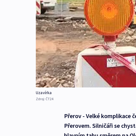
Uzavírka
Zdroj:
ČT24
Přerov - Velké komplikace če
Přerovem. Silničáři se chys
hlavním tahu směrem na Olo