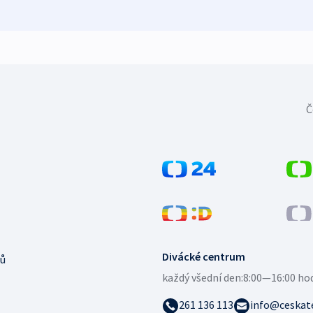
Č
Divácké centrum
ů
každý všední den:
8:00—16:00 ho
261 136 113
info@ceskate