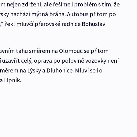
 nejen zdržení, ale řešíme i problém s tím, že
ýsky nachází mýtná brána. Autobus přitom po
,“ řekl mluvčí přerovské radnice Bohuslav
hlavním tahu směrem na Olomouc se přitom
 uzavřít celý, oprava po polovině vozovky není
měrem na Lýsky a Dluhonice. Mluví se i o
 Lipník.