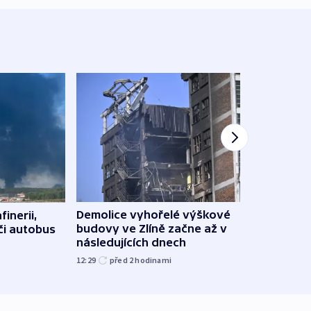
Demolice vyhořelé výškové
finerii,
Za d
budovy ve Zlíně začne až v
 či autobus
Tech
následujících dnech
soud
12:29
před 2
hodinami
15:19