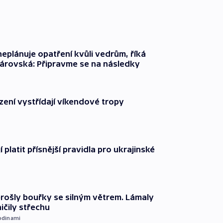
neplánuje opatření kvůli vedrům, říká
árovská: Připravme se na následky
zení vystřídají víkendové tropy
í platit přísnější pravidla pro ukrajinské
prošly bouřky se silným větrem. Lámaly
ičily střechu
odinami