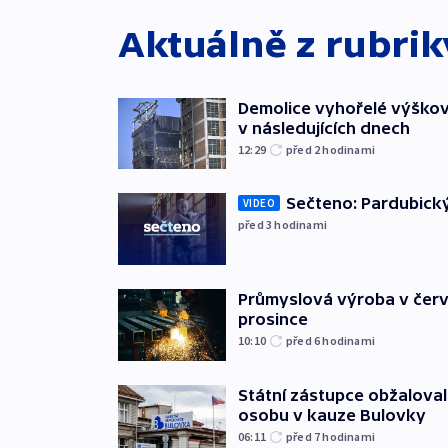
Aktuálně z rubri
Demolice vyhořelé výškov
v následujících dnech
12:29
před 2
hodinami
Sečteno: Pardubický
VIDEO
před 3
hodinami
Průmyslová výroba v červ
prosince
10:10
před 6
hodinami
Státní zástupce obžaloval 
osobu v kauze Bulovky
06:11
před 7
hodinami