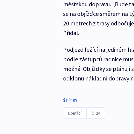
městskou dopravu. „Bude tam
se na objížďce směrem na L
20 metrech z trasy odbočuje
Přidal.
Podjezd ležící na jediném 
podle zástupců radnice musí
možná. Objížďky se plánují s
odklonu nákladní dopravy na
ŠTÍTKY
Domácí
ČT24