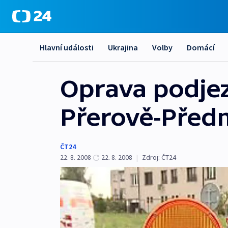
Hlavní události
Ukrajina
Volby
Domácí
Oprava podje
Přerově-Před
ČT24
22. 8. 2008
22. 8. 2008
|
Zdroj:
ČT24