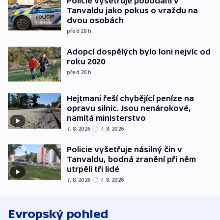
Policie vyšetřuje pobodání v
Tanvaldu jako pokus o vraždu na
dvou osobách
před 18
h
Adopcí dospělých bylo loni nejvíc od
roku 2020
před 20
h
Hejtmani řeší chybějící peníze na
opravu silnic. Jsou nenárokové,
namítá ministerstvo
7. 8. 2026
7. 8. 2026
Policie vyšetřuje násilný čin v
Tanvaldu, bodná zranění při něm
utrpěli tři lidé
7. 8. 2026
7. 8. 2026
Evropský pohled