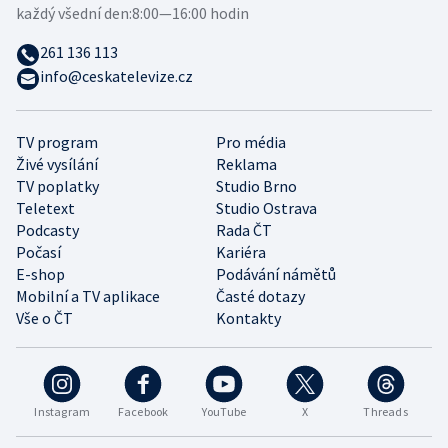
každý všední den:
8:00—16:00 hodin
261 136 113
info@ceskatelevize.cz
TV program
Pro média
Živé vysílání
Reklama
TV poplatky
Studio Brno
Teletext
Studio Ostrava
Podcasty
Rada ČT
Počasí
Kariéra
E-shop
Podávání námětů
Mobilní a TV aplikace
Časté dotazy
Vše o ČT
Kontakty
Instagram
Facebook
YouTube
X
Threads