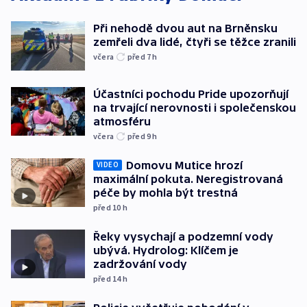
Při nehodě dvou aut na Brněnsku
zemřeli dva lidé, čtyři se těžce zranili
včera
před 7
h
Účastníci pochodu Pride upozorňují
na trvající nerovnosti i společenskou
atmosféru
včera
před 9
h
Domovu Mutice hrozí
VIDEO
maximální pokuta. Neregistrovaná
péče by mohla být trestná
před 10
h
Řeky vysychají a podzemní vody
ubývá. Hydrolog: Klíčem je
zadržování vody
před 14
h