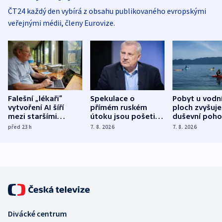
ČT24 každý den vybírá z obsahu publikovaného evropskými
veřejnými médii, členy Eurovize.
Falešní „lékaři“
Spekulace o
Pobyt u vodn
vytvoření AI šíří
přímém ruském
ploch zvyšuje
mezi staršími
útoku jsou pošetilé,
duševní poho
Poláky nebezpečné
míní estonský
ukázala
před 23
h
7. 8. 2026
7. 8. 2026
zdravotní rady
bezpečnostní
mezinárodní 
expert
Divácké centrum