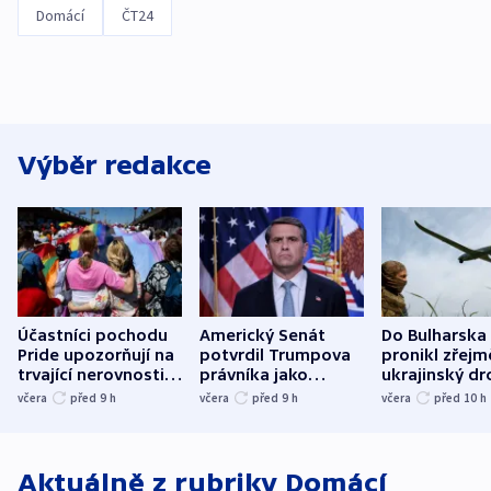
Domácí
ČT24
Výběr redakce
Účastníci pochodu
Americký Senát
Do Bulharska
Pride upozorňují na
potvrdil Trumpova
pronikl zřejm
trvající nerovnosti i
právníka jako
ukrajinský dr
společenskou
ministra
explodoval k
včera
před 9
h
včera
před 9
h
včera
před 10
h
atmosféru
spravedlnosti
od plynovod
Aktuálně z rubriky
Domácí