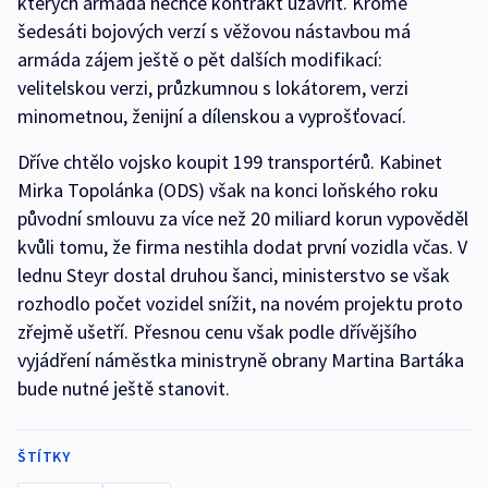
kterých armáda nechce kontrakt uzavřít. Kromě
šedesáti bojových verzí s věžovou nástavbou má
armáda zájem ještě o pět dalších modifikací:
velitelskou verzi, průzkumnou s lokátorem, verzi
minometnou, ženijní a dílenskou a vyprošťovací.
Dříve chtělo vojsko koupit 199 transportérů. Kabinet
Mirka Topolánka (ODS) však na konci loňského roku
původní smlouvu za více než 20 miliard korun vypověděl
kvůli tomu, že firma nestihla dodat první vozidla včas. V
lednu Steyr dostal druhou šanci, ministerstvo se však
rozhodlo počet vozidel snížit, na novém projektu proto
zřejmě ušetří. Přesnou cenu však podle dřívějšího
vyjádření náměstka ministryně obrany Martina Bartáka
bude nutné ještě stanovit.
ŠTÍTKY