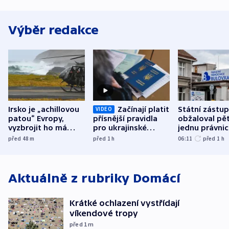
Výběr redakce
Irsko je „achillovou
Začínají platit
Státní zástu
VIDEO
patou“ Evropy,
přísnější pravidla
obžaloval pět 
vyzbrojit ho má
pro ukrajinské
jednu právni
Francie
uprchlíky
osobu v kauz
před 48
m
před 1
h
06:11
před 1
h
Bulovky
Aktuálně z rubriky
Domácí
Krátké ochlazení vystřídají
víkendové tropy
před 1
m