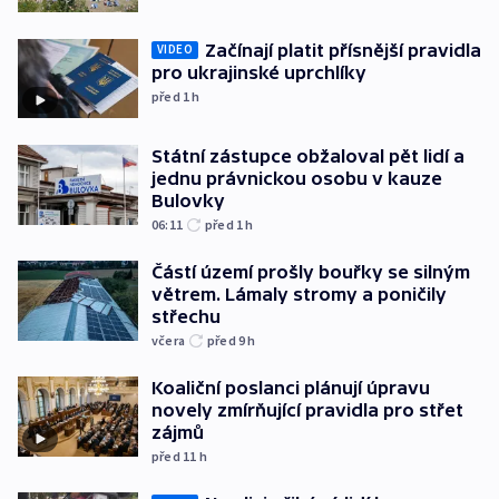
Začínají platit přísnější pravidla
VIDEO
pro ukrajinské uprchlíky
před 1
h
Státní zástupce obžaloval pět lidí a
jednu právnickou osobu v kauze
Bulovky
06:11
před 1
h
Částí území prošly bouřky se silným
větrem. Lámaly stromy a poničily
střechu
včera
před 9
h
Koaliční poslanci plánují úpravu
novely zmírňující pravidla pro střet
zájmů
před 11
h