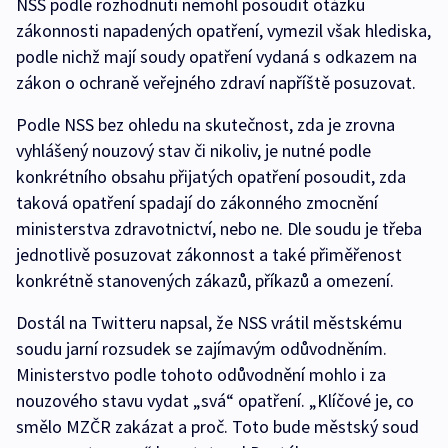
NSS podle rozhodnutí nemohl posoudit otázku
zákonnosti napadených opatření, vymezil však hlediska,
podle nichž mají soudy opatření vydaná s odkazem na
zákon o ochraně veřejného zdraví napříště posuzovat.
Podle NSS bez ohledu na skutečnost, zda je zrovna
vyhlášený nouzový stav či nikoliv, je nutné podle
konkrétního obsahu přijatých opatření posoudit, zda
taková opatření spadají do zákonného zmocnění
ministerstva zdravotnictví, nebo ne. Dle soudu je třeba
jednotlivě posuzovat zákonnost a také přiměřenost
konkrétně stanovených zákazů, příkazů a omezení.
Dostál na Twitteru napsal, že NSS vrátil městskému
soudu jarní rozsudek se zajímavým odůvodněním.
Ministerstvo podle tohoto odůvodnění mohlo i za
nouzového stavu vydat „svá“ opatření. „Klíčové je, co
smělo MZČR zakázat a proč. Toto bude městský soud