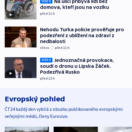
Na ulici přibývá lidí bez
VIDEO
domova, kteří jsou na vozíku
před 11
h
Nehodu Turka policie prověřuje pro
podezření z ublížení na zdraví z
nedbalosti
včera
před 11
h
Jednoznačná provokace,
VIDEO
soudí o dronu u Lipska Žáček.
Podezřívá Rusko
před 12
h
Evropský pohled
ČT24 každý den vybírá z obsahu publikovaného evropskými
veřejnými médii, členy Eurovize.