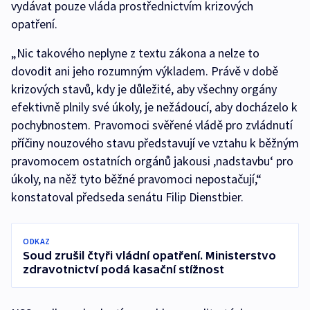
vydávat pouze vláda prostřednictvím krizových
opatření.
„Nic takového neplyne z textu zákona a nelze to
dovodit ani jeho rozumným výkladem. Právě v době
krizových stavů, kdy je důležité, aby všechny orgány
efektivně plnily své úkoly, je nežádoucí, aby docházelo k
pochybnostem. Pravomoci svěřené vládě pro zvládnutí
příčiny nouzového stavu představují ve vztahu k běžným
pravomocem ostatních orgánů jakousi ,nadstavbu‘ pro
úkoly, na něž tyto běžné pravomoci nepostačují,“
konstatoval předseda senátu Filip Dienstbier.
ODKAZ
Soud zrušil čtyři vládní opatření. Ministerstvo
zdravotnictví podá kasační stížnost