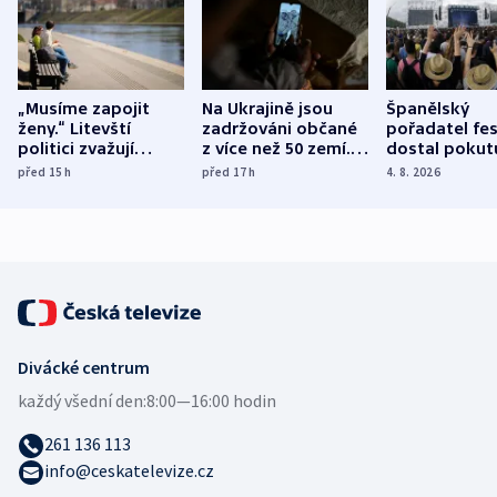
„Musíme zapojit
Na Ukrajině jsou
Španělský
ženy.“ Litevští
zadržováni občané
pořadatel fes
politici zvažují
z více než 50 zemí.
dostal pokut
dohodu o
Bojovali na straně
nekalé prakti
před 15
h
před 17
h
4. 8. 2026
demografii
Ruska
Divácké centrum
každý všední den:
8:00—16:00 hodin
261 136 113
info@ceskatelevize.cz