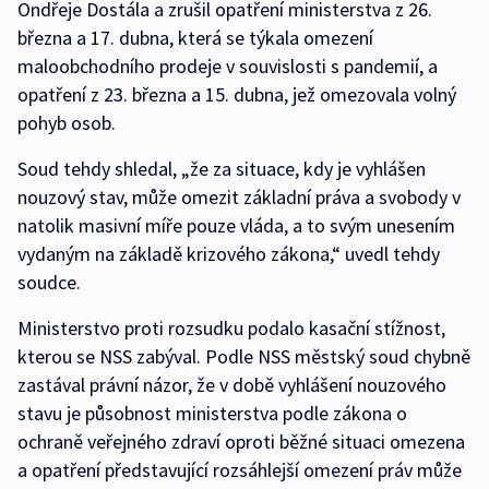
Ondřeje Dostála a zrušil opatření ministerstva z 26.
března a 17. dubna, která se týkala omezení
maloobchodního prodeje v souvislosti s pandemií, a
opatření z 23. března a 15. dubna, jež omezovala volný
pohyb osob.
Soud tehdy shledal, „že za situace, kdy je vyhlášen
nouzový stav, může omezit základní práva a svobody v
natolik masivní míře pouze vláda, a to svým unesením
vydaným na základě krizového zákona,“ uvedl tehdy
soudce.
Ministerstvo proti rozsudku podalo kasační stížnost,
kterou se NSS zabýval. Podle NSS městský soud chybně
zastával právní názor, že v době vyhlášení nouzového
stavu je působnost ministerstva podle zákona o
ochraně veřejného zdraví oproti běžné situaci omezena
a opatření představující rozsáhlejší omezení práv může