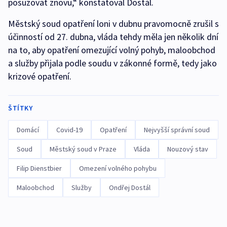
posuzovat znovu,“ konstatoval Dostál.
Městský soud opatření loni v dubnu pravomocně zrušil s
účinností od 27. dubna, vláda tehdy měla jen několik dní
na to, aby opatření omezující volný pohyb, maloobchod
a služby přijala podle soudu v zákonné formě, tedy jako
krizové opatření.
ŠTÍTKY
Domácí
Covid-19
Opatření
Nejvyšší správní soud
Soud
Městský soud v Praze
Vláda
Nouzový stav
Filip Dienstbier
Omezení volného pohybu
Maloobchod
Služby
Ondřej Dostál