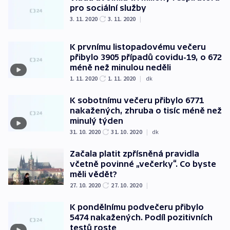
pro sociální služby
3. 11. 2020
3. 11. 2020
|
K prvnímu listopadovému večeru
přibylo 3905 případů covidu-19, o 672
méně než minulou neděli
1. 11. 2020
1. 11. 2020
|
dk
K sobotnímu večeru přibylo 6771
nakažených, zhruba o tisíc méně než
minulý týden
31. 10. 2020
31. 10. 2020
|
dk
Začala platit zpřísněná pravidla
včetně povinné „večerky“. Co byste
měli vědět?
27. 10. 2020
27. 10. 2020
|
K pondělnímu podvečeru přibylo
5474 nakažených. Podíl pozitivních
testů roste