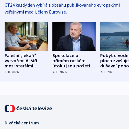
ČT24 každý den vybírá z obsahu publikovaného evropskými
veřejnými médii, členy Eurovize.
Falešní „lékaři“
Spekulace o
Pobyt u vodn
vytvoření AI šíří
přímém ruském
ploch zvyšuje
mezi staršími
útoku jsou pošetilé,
duševní poho
Poláky nebezpečné
míní estonský
ukázala
8. 8. 2026
7. 8. 2026
7. 8. 2026
zdravotní rady
bezpečnostní
mezinárodní 
expert
Divácké centrum