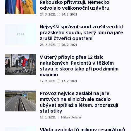
Rakousko přitvrzují, Německo
odvolalo velikonoční uzávěru
24. 3. 2021
24. 3. 2021
|
Nejvyšší správní soud zrušil verdikt
pražského soudu, který loni na jaře
zrušil čtveřici opatření
26. 2. 2021
26. 2. 2021
|
V úterý přibylo přes 12 tisíc
nakažených. Pacientů v těžkém
stavu je skoro jako při podzimním
maximu
17. 2. 2021
17. 2. 2021
|
Provoz nejvíce zeslábl na jaře,
mrtvých na silnicích ale začalo
ubývat spíš až s létem, prozrazují
statistiky
16. 1. 2021
|
Milan Dolejší
Vláda uvolnila tři miliony respirátorů