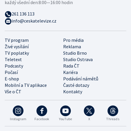
každý všední den:
8:00—16:00 hodin
261 136 113
info@ceskatelevize.cz
TV program
Pro média
Živé vysílání
Reklama
TV poplatky
Studio Brno
Teletext
Studio Ostrava
Podcasty
Rada ČT
Počasí
Kariéra
E-shop
Podávání námětů
Mobilní a TV aplikace
Časté dotazy
Vše o ČT
Kontakty
Instagram
Facebook
YouTube
X
Threads