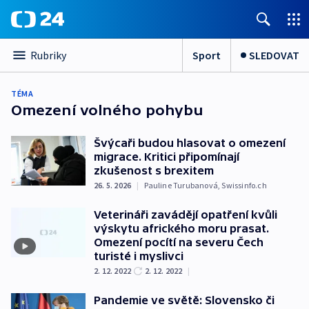
Sport
SLEDOVAT
Rubriky
TÉMA
Omezení volného pohybu
Švýcaři budou hlasovat o omezení
migrace. Kritici připomínají
zkušenost s brexitem
26. 5. 2026
|
Pauline Turubanová
,
Swissinfo.ch
Veterináři zavádějí opatření kvůli
výskytu afrického moru prasat.
Omezení pocítí na severu Čech
turisté i myslivci
2. 12. 2022
2. 12. 2022
|
Pandemie ve světě: Slovensko či