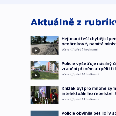
Aktuálně z rubri
Hejtmani řeší chybějící pen
nenárokové, namítá minis
včera
před 7
hodinami
Policie vyšetřuje násilný 
zranění při něm utrpěli tři 
včera
před 10
hodinami
Knížák byl pro mnohé sy
intelektuálního rebelství, 
včera
před 14
hodinami
Policie obvinila pět lidí v 