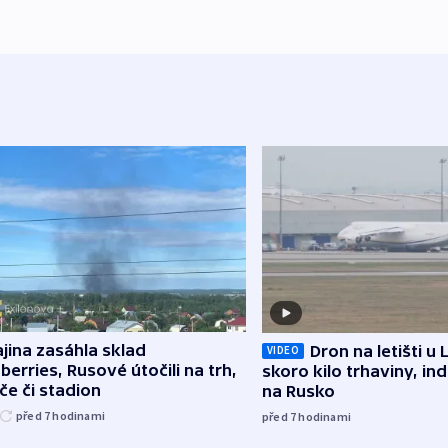
jina zasáhla sklad
Dron na letišti u 
VIDEO
berries, Rusové útočili na trh,
skoro kilo trhaviny, ind
če či stadion
na Rusko
před 7
hodinami
před 7
hodinami