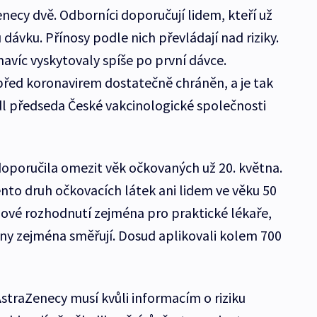
necy dvě. Odborníci doporučují lidem, kteří už
 dávku. Přínosy podle nich převládají nad riziky.
navíc vyskytovaly spíše po první dávce.
řed koronavirem dostatečně chráněn, a je tak
edl předseda České vakcinologické společnosti
oporučila omezit věk očkovaných už 20. května.
to druh očkovacích látek ani lidem ve věku 50
 nové rozhodnutí zejména pro praktické lékaře,
cíny zejména směřují. Dosud aplikovali kolem 700
straZenecy musí kvůli informacím o riziku