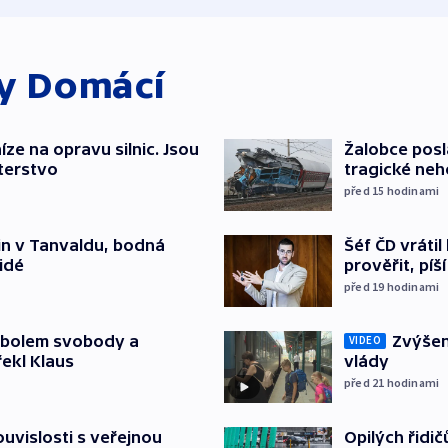
ky
Domácí
íze na opravu silnic. Jsou
Žalobce posla
terstvo
tragické neh
před 15
hodinami
Šéf ČD vráti
čin v Tanvaldu, bodná
prověřit, pí
lidé
před 19
hodinami
Zvýšení
mbolem svobody a
VIDEO
vlády
řekl Klaus
před 21
hodinami
Opilých řidi
souvislosti s veřejnou