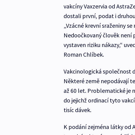
vakcíny Vaxzervia od AstraZe
dostali první, podat i druhou
„Vzácné krevní sraženiny se 
Nedoočkovaný člověk není p
vystaven riziku nákazy,“ uv
Roman Chlíbek.
Vakcinologická společnost d
Některé země nepodávají ten
až 60 let. Problematické je
do jejichž ordinací tyto vak
tisíc dávek.
K podání zejména látky od A