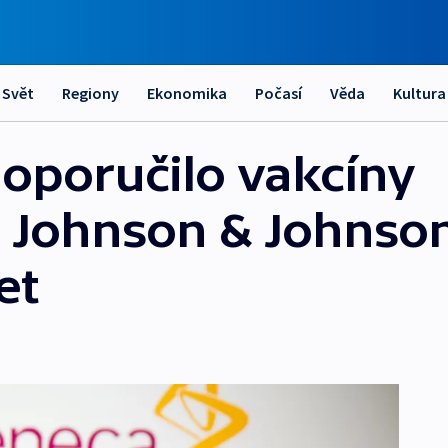
Svět
Regiony
Ekonomika
Počasí
Věda
Kultura
doporučilo vakcíny
a Johnson & Johnso
et