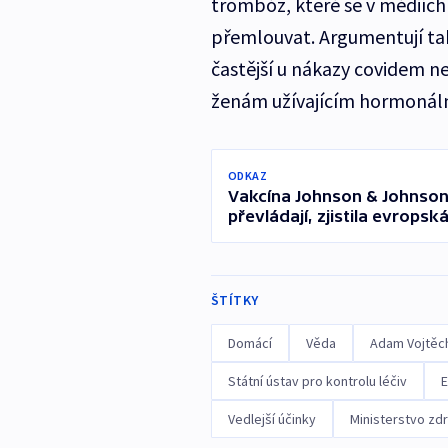
trombóz, které se v médiích 
přemlouvat. Argumentují tak
častější u nákazy covidem n
ženám užívajícím hormonáln
ODKAZ
Vakcína Johnson & Johnson 
převládají, zjistila evrops
ŠTÍTKY
Domácí
Věda
Adam Vojtěc
Státní ústav pro kontrolu léčiv
E
Vedlejší účinky
Ministerstvo zdr