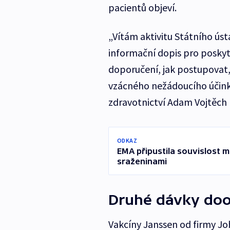
pacientů objeví.
„Vítám aktivitu Státního ústa
informační dopis pro poskyt
doporučení, jak postupovat
vzácného nežádoucího účinku
zdravotnictví Adam Vojtěch 
ODKAZ
EMA připustila souvislost 
sraženinami
Druhé dávky do
Vakcíny Janssen od firmy Jo