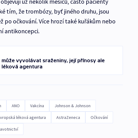
objevují už několik měsíců, často pacienty
é tím, že trombózy, byť jiného druhu, jsou
ež po očkování. Více hrozí také kuřákům nebo
í antikoncepci.
může vyvolávat sraženiny, její přínosy ale
ká léková agentura
h
ANO
Vakcína
Johnson & Johnson
vropská léková agentura
AstraZeneca
Očkování
avotnictví