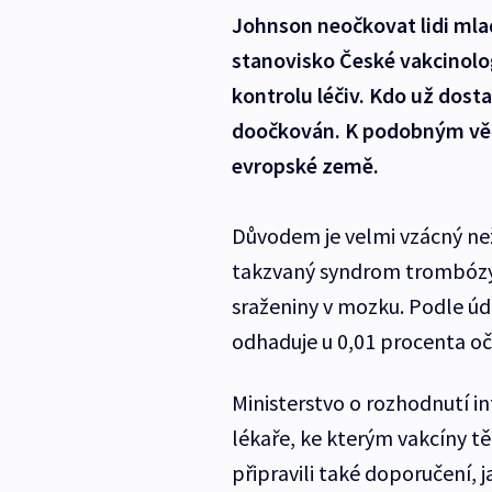
Johnson neočkovat lidi mlad
stanovisko České vakcinolog
kontrolu léčiv. Kdo už dosta
doočkován. K podobným věko
evropské země.
Důvodem je velmi vzácný ne
takzvaný syndrom trombózy s
sraženiny v mozku. Podle úd
odhaduje u 0,01 procenta oč
Ministerstvo o rozhodnutí in
lékaře, ke kterým vakcíny t
připravili také doporučení, 