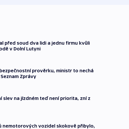
l před soud dva lidi a jednu firmu kvůli
odě v Dolní Lutyni
l bezpečnostní prověrku, ministr to nechá
ší Seznam Zprávy
 slev na jízdném teď není priorita, zní z
čů nemotorových vozidel skokově přibylo,