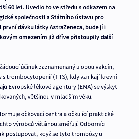
ší 60 let. Uvedlo to ve středu s odkazem na
ické společnosti a Státního ústavu pro
l první dávku látky AstraZeneca, bude jí i
vým omezením již dříve přistoupily další
žádoucí účinek zaznamenaný u obou vakcín,
 trombocytopenií (TTS), kdy vznikají krevní
ajů Evropské lékové agentury (EMA) se výskyt
kovaných, většinou v mladším věku.
formuje očkovací centra a očkující praktické
ěchto výrobců většinou směřují. Odborníci
jak postupovat, když se tyto trombózy u