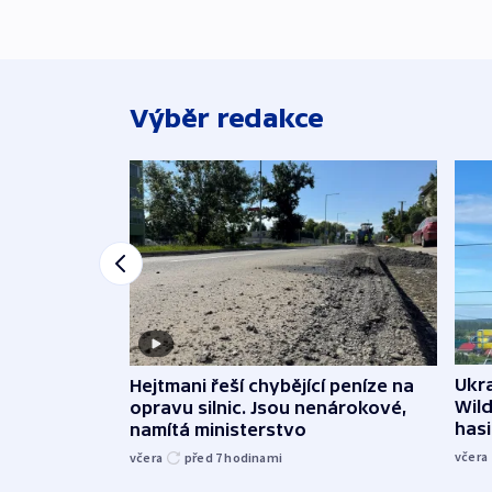
Výběr redakce
Ukra
Hejtmani řeší chybějící peníze na
Wild
opravu silnic. Jsou nenárokové,
hasi
namítá ministerstvo
včera
včera
před 7
hodinami