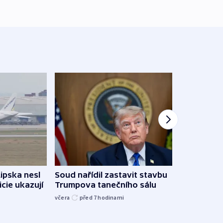
Lipska nesl
Soud nařídil zastavit stavbu
Žido
icie ukazují
Trumpova tanečního sálu
břehu
kriti
včera
před 7
hodinami
před 8