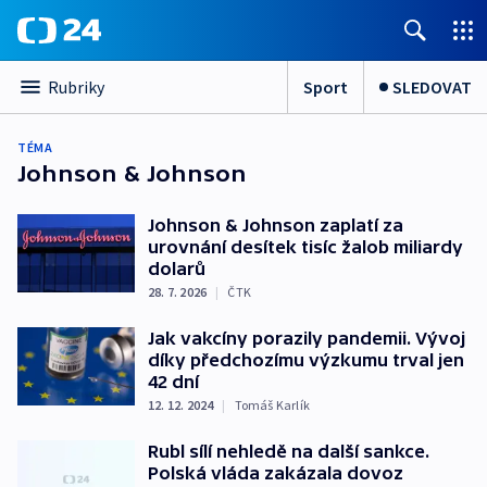
Sport
SLEDOVAT
Rubriky
TÉMA
Johnson & Johnson
Johnson & Johnson zaplatí za
urovnání desítek tisíc žalob miliardy
dolarů
28. 7. 2026
|
ČTK
Jak vakcíny porazily pandemii. Vývoj
díky předchozímu výzkumu trval jen
42 dní
12. 12. 2024
|
Tomáš Karlík
Rubl sílí nehledě na další sankce.
Polská vláda zakázala dovoz