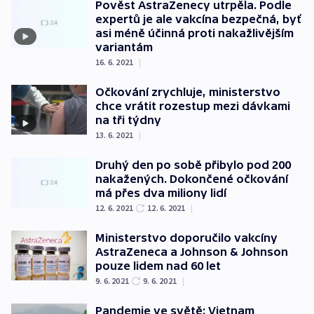
Pověst AstraZenecy utrpěla. Podle
expertů je ale vakcína bezpečná, byť
asi méně účinná proti nakažlivějším
variantám
16. 6. 2021
|
Očkování zrychluje, ministerstvo
chce vrátit rozestup mezi dávkami
na tři týdny
13. 6. 2021
|
Druhý den po sobě přibylo pod 200
nakažených. Dokončené očkování
má přes dva miliony lidí
12. 6. 2021
12. 6. 2021
|
Ministerstvo doporučilo vakcíny
AstraZeneca a Johnson & Johnson
pouze lidem nad 60 let
9. 6. 2021
9. 6. 2021
|
Pandemie ve světě: Vietnam