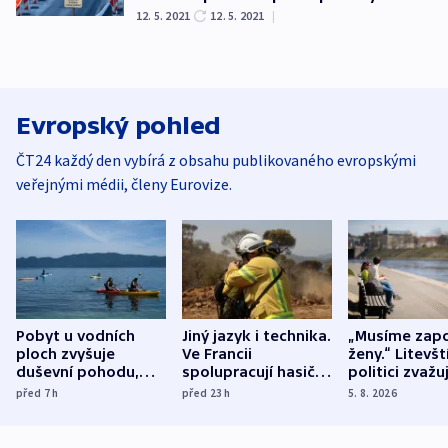
12. 5. 2021
12. 5. 2021
|
Evropský pohled
ČT24 každý den vybírá z obsahu publikovaného evropskými
veřejnými médii, členy Eurovize.
Pobyt u vodních
Jiný jazyk i technika.
„Musíme zapo
ploch zvyšuje
Ve Francii
ženy.“ Litevšt
duševní pohodu,
spolupracují hasiči z
politici zvažuj
ukázala
různých zemí
dohodu o
před 7
h
před 23
h
5. 8. 2026
mezinárodní studie
demografii