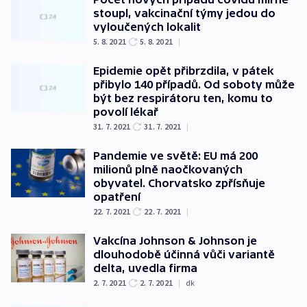
stoupl, vakcinační týmy jedou do
vyloučených lokalit
5. 8. 2021
5. 8. 2021
|
Epidemie opět přibrzdila, v pátek
přibylo 140 případů. Od soboty může
být bez respirátoru ten, komu to
povolí lékař
31. 7. 2021
31. 7. 2021
|
Pandemie ve světě: EU má 200
milionů plně naočkovaných
obyvatel. Chorvatsko zpřísňuje
opatření
22. 7. 2021
22. 7. 2021
|
Vakcína Johnson & Johnson je
dlouhodobě účinná vůči variantě
delta, uvedla firma
2. 7. 2021
2. 7. 2021
|
dk