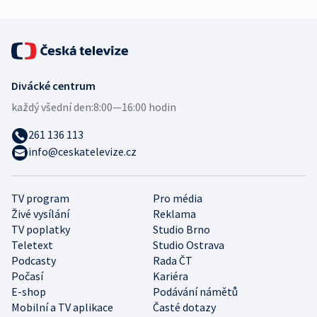
Divácké centrum
každý všední den:
8:00—16:00 hodin
261 136 113
info@ceskatelevize.cz
TV program
Pro média
Živé vysílání
Reklama
TV poplatky
Studio Brno
Teletext
Studio Ostrava
Podcasty
Rada ČT
Počasí
Kariéra
E-shop
Podávání námětů
Mobilní a TV aplikace
Časté dotazy