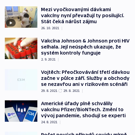
Mezi vyočkovanými dávkami
vakcíny nyní převažují ty posilující.
Stát čeká nárůst zájmu
26. 10. 2021
|
Vakcína Johnson & Johnson proti HIV
selhala. Její neúspěch ukazuje, že
systém kontroly funguje
2. 9. 2021
|
Vojtěch: Přeočkovávání třetí dávkou
začne v půlce září. Služby a obchody
se nezavřou ani v rizikovém scénáři
29. 8. 2021
29. 8. 2021
|
Americké úřady plně schválily
vakcínu Pfizer/BioNTech. Změní to
vývoj pandemie, shodují se experti
24. 8. 2021
|
Počet nových případů covidu mírně