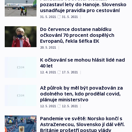
pozastaví lety do Hanoje. Slovensko
usnadňuje pravidla pro cestování
31. 5. 2021
31. 5. 2021
|
Do července dostane nabídku
očkování 70 procent dospělých
Evropanů, řekla šéfka EK
20. 5. 2021
|
K očkování se mohou hlásit lidé nad
40 let
12. 4. 2021
17. 5. 2021
|
Až půlrok by měl být považován za
odolného ten, kdo prodělal covid,
plánuje ministerstvo
12. 5. 2021
12. 5. 2021
|
Pandemie ve světě: Norsko končí s
AstraZenecou, Slovensko jí dál věří.
Británie prošetří postup vlády