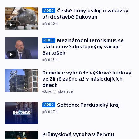
České firmy usilují o zakázky
VIDEO
při dostavbě Dukovan
před 12
h
Mezinárodní terorismus se
VIDEO
stal cenově dostupným, varuje
Bartošek
před 13
h
Demolice vyhořelé výškové budovy
ve Zlíně začne až v následujících
dnech
včera
před 16
h
Sečteno: Pardubický kraj
VIDEO
před 17
h
Průmyslová výroba v červnu