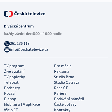
Divácké centrum
každý všední den:
8:00—16:00 hodin
261 136 113
info@ceskatelevize.cz
TV program
Pro média
Živé vysílání
Reklama
TV poplatky
Studio Brno
Teletext
Studio Ostrava
Podcasty
Rada ČT
Počasí
Kariéra
E-shop
Podávání námětů
Mobilní a TV aplikace
Časté dotazy
Vše o ČT
Kontakty