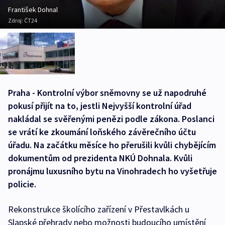
František Dohnal
Zdroj:
ČT24
Praha - Kontrolní výbor sněmovny se už napodruhé
pokusí přijít na to, jestli Nejvyšší kontrolní úřad
nakládal se svěřenými penězi podle zákona. Poslanci
se vrátí ke zkoumání loňského závěrečního účtu
úřadu. Na začátku měsíce ho přerušili kvůli chybějícím
dokumentům od prezidenta NKÚ Dohnala. Kvůli
pronájmu luxusního bytu na Vinohradech ho vyšetřuje
policie.
Rekonstrukce školícího zařízení v Přestavlkách u
Slapské přehrady nebo možnosti budoucího umístění