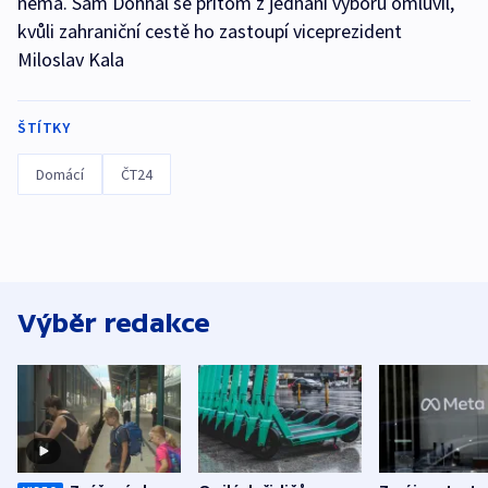
nemá. Sám Dohnal se přitom z jednání výboru omluvil,
kvůli zahraniční cestě ho zastoupí viceprezident
Miloslav Kala
ŠTÍTKY
Domácí
ČT24
Výběr redakce