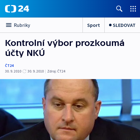
Sport
SLEDOVAT
Rubriky
Kontrolní výbor prozkoumá
účty NKÚ
ČT24
30. 9. 2010
30. 9. 2010
|
Zdroj:
ČT24