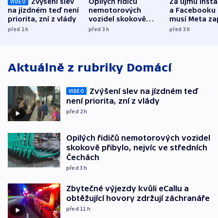
Zvýšení slev
Opilých řidičů
Za újmu Inst
VIDEO
na jízdném teď není
nemotorových
a Facebooku
priorita, zní z vlády
vozidel skokově
musí Meta zap
přibylo, nejvíc ve
půl miliardy 
před 2
h
před 3
h
před 3
h
středních Čechách
Aktuálně z rubriky
Domácí
Zvýšení slev na jízdném teď
VIDEO
není priorita, zní z vlády
před 2
h
Opilých řidičů nemotorových vozidel
skokově přibylo, nejvíc ve středních
Čechách
před 3
h
Zbytečné výjezdy kvůli eCallu a
obtěžující hovory zdržují záchranáře
před 11
h