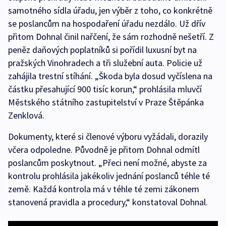
samotného sídla úřadu, jen výběr z toho, co konkrétně
se poslancům na hospodaření úřadu nezdálo. Už dřív
přitom Dohnal činil nařčení, že sám rozhodně nešetří. Z
peněz daňových poplatníků si pořídil luxusní byt na
pražských Vinohradech a tři služební auta. Policie už
zahájila trestní stíhání. „Škoda byla dosud vyčíslena na
částku přesahující 900 tisíc korun,“ prohlásila mluvčí
Městského státního zastupitelství v Praze Štěpánka
Zenklová.
Dokumenty, které si členové výboru vyžádali, dorazily
včera odpoledne. Původně je přitom Dohnal odmítl
poslancům poskytnout. „Přeci není možné, abyste za
kontrolu prohlásila jakékoliv jednání poslanců téhle té
země. Každá kontrola má v téhle té zemi zákonem
stanovená pravidla a procedury,“ konstatoval Dohnal.