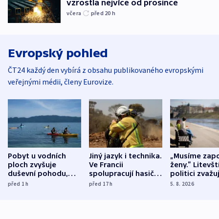
vzrostla nejvíce od prosince
včera
před 20
h
Evropský pohled
ČT24 každý den vybírá z obsahu publikovaného evropskými
veřejnými médii, členy Eurovize.
Pobyt u vodních
Jiný jazyk i technika.
„Musíme zapo
ploch zvyšuje
Ve Francii
ženy.“ Litevšt
duševní pohodu,
spolupracují hasiči z
politici zvažuj
ukázala
různých zemí
dohodu o
před 1
h
před 17
h
5. 8. 2026
mezinárodní studie
demografii