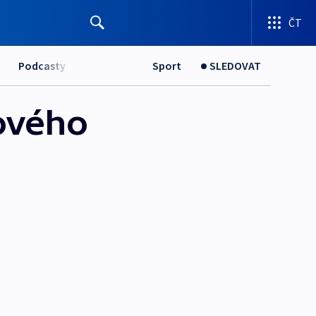
ČT
Podcasty
Sport
SLEDOVAT
zového