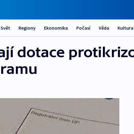
Svět
Regiony
Ekonomika
Počasí
Věda
Kultura
ají dotace protikri
gramu