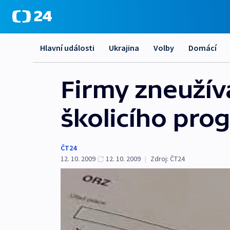
Hlavní události
Ukrajina
Volby
Domácí
Firmy zneužív
školicího pro
ČT24
12. 10. 2009
12. 10. 2009
|
Zdroj:
ČT24