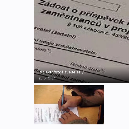
Projekt \"Vzdělávejte se!\"
Zdroj:
ČT24