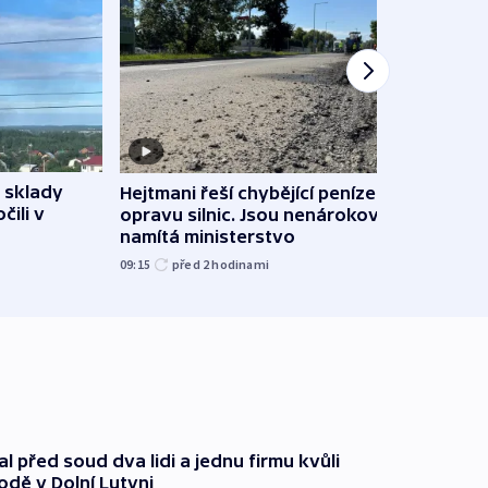
 sklady
Hejtmani řeší chybějící peníze na
VIDEO
čili v
opravu silnic. Jsou nenárokové,
stihn
namítá ministerstvo
však 
09:15
před 2
hodinami
před 2
l před soud dva lidi a jednu firmu kvůli
odě v Dolní Lutyni