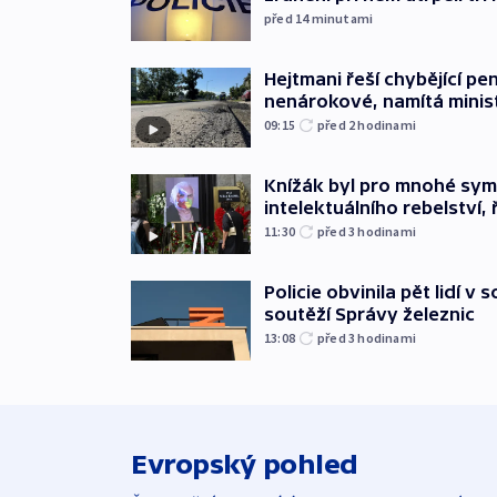
před 14
minutami
Hejtmani řeší chybějící pen
nenárokové, namítá minis
09:15
před 2
hodinami
Knížák byl pro mnohé sy
intelektuálního rebelství, 
11:30
před 3
hodinami
Policie obvinila pět lidí v 
soutěží Správy železnic
13:08
před 3
hodinami
Evropský pohled