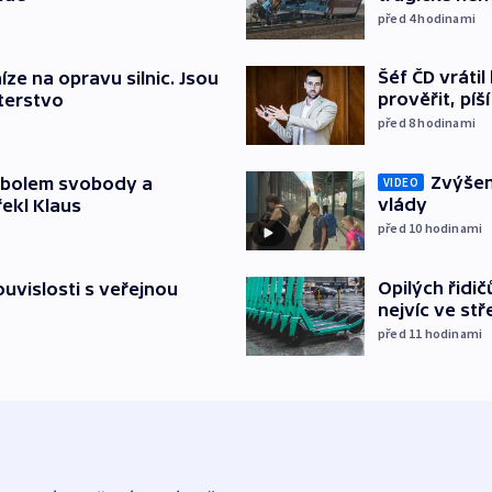
před 4
hodinami
Šéf ČD vráti
íze na opravu silnic. Jsou
prověřit, pí
terstvo
před 8
hodinami
Zvýšení
mbolem svobody a
VIDEO
vlády
řekl Klaus
před 10
hodinami
Opilých řidi
souvislosti s veřejnou
nejvíc ve st
před 11
hodinami