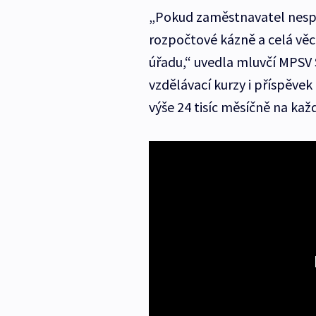
„Pokud zaměstnavatel nespl
rozpočtové kázně a celá vě
úřadu,“ uvedla mluvčí MPSV 
vzdělávací kurzy i příspěve
výše 24 tisíc měsíčně na kaž