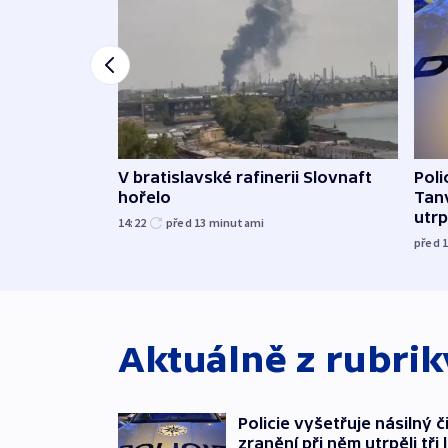
V bratislavské rafinerii Slovnaft
Poli
hořelo
Tanv
utrpě
14:22
před 13
minutami
před 
Aktuálně z rubri
Policie vyšetřuje násilný 
zranění při něm utrpěli tři 