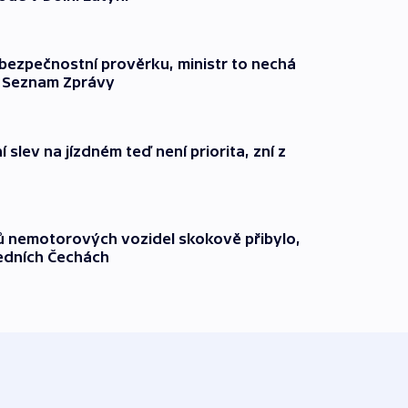
l bezpečnostní prověrku, ministr to nechá
ší Seznam Zprávy
 slev na jízdném teď není priorita, zní z
čů nemotorových vozidel skokově přibylo,
ředních Čechách