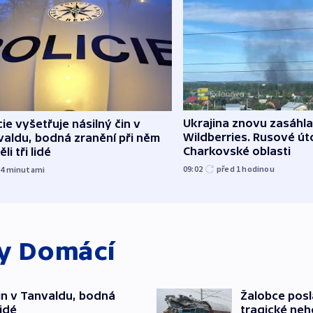
Ukrajina znovu zasáhla
cie vyšetřuje násilný čin v
Wildberries. Rusové úto
aldu, bodná zranění při něm
Charkovské oblasti
li tři lidé
09:02
před 1
hodinou
14
minutami
ky
Domácí
čin v Tanvaldu, bodná
Žalobce posla
lidé
tragické neh