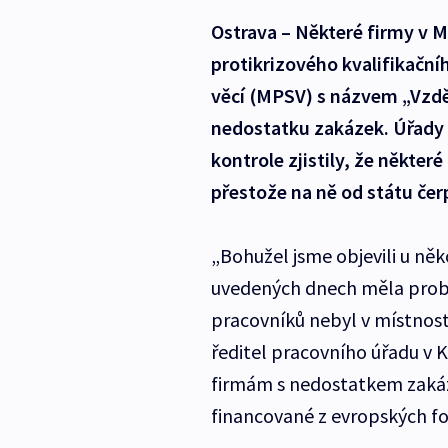
Ostrava – Některé firmy v M
protikrizového kvalifikační
věcí (MPSV) s názvem „Vzděl
nedostatku zakázek. Úřady p
kontrole zjistily, že někter
přestože na ně od státu čerp
„Bohužel jsme objevili u něk
uvedených dnech měla probíh
pracovníků nebyl v místnost
ředitel pracovního úřadu v
firmám s nedostatkem zaká
financované z evropských fon