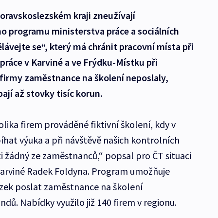
oravskoslezském kraji zneužívají
ho programu ministerstva práce a sociálních
ávejte se“, který má chránit pracovní místa při
ráce v Karviné a ve Frýdku-Místku při
é firmy zaměstnance na školení neposlaly,
ají až stovky tisíc korun.
olika firem prováděné fiktivní školení, kdy v
at výuka a při návštěvě našich kontrolních
i žádný ze zaměstnanců,“ popsal pro ČT situaci
 Karviné Radek Foldyna. Program umožňuje
zek poslat zaměstnance na školení
dů. Nabídky využilo již 140 firem v regionu.