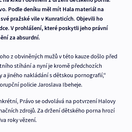
vo. Podle deníku měl mít Hala materiál na
vé pražské vile v Kunraticích. Objevili ho
dce. V prohlášení, které poskytli jeho právní
nění za absurdní.
noho z obviněných mužů v této kauze došlo před
stního stíhání a nyní je kromě předchozích
 a jiného nakládání s dětskou pornografií,“
orupční policie Jaroslava Ibeheje.
onkrétní, Právo se odvolává na potvrzení Halovy
mačních zdrojů. Za držení dětského porna hrozí
a roky vězení.