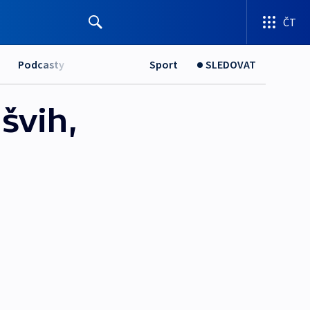
ČT
Podcasty
Sport
SLEDOVAT
švih,