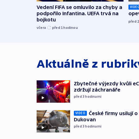
Vedení FIFA se omluvilo za chyby a
VIDE
podpořilo Infantina. UEFA trvá na
opev
bojkotu
před 
včera
před 1
hodinou
Aktuálně z rubri
Zbytečné výjezdy kvůli eC
zdržují záchranáře
před 3
hodinami
České firmy usilují 
VIDEO
Dukovan
před 3
hodinami