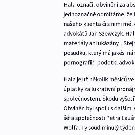
Hala označil obvinění za abs
jednoznačně odmítáme, že 
našeho klienta či s nimi měl
advokátů Jan Szewczyk. Hal
materiály ani ukázány. „Ste
posudku, který má jakési n
pornografii,“ podotkl advok
Hala je už několik měsíců ve
úplatky za lukrativní pron
společnostem. Škodu vyšetřov
Obviněn byl spolu s dalšími
šéfa společnosti Petra Lau
Wolfa. Ty soud minulý týden 