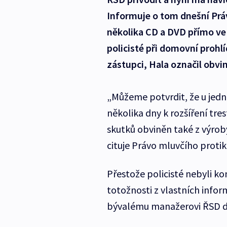
Informuje o tom dnešní Prá
několika CD a DVD přímo ve s
policisté při domovní prohlí
zástupci, Hala označil obvi
„Můžeme potvrdit, že u jed
několika dny k rozšíření tre
skutků obviněn také z výroby
cituje Právo mluvčího protik
Přestože policisté nebyli k
totožnosti z vlastních infor
bývalému manažerovi ŘSD dv