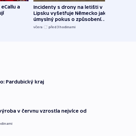
 eCallu a
Incidenty s drony na letišti v
Klima
jí
Lipsku vyšetřuje Německo jako
podn
úmyslný pokus o způsobení
i sví
exploze
včera
před 3
hodinami
včera
o: Pardubický kraj
ýroba v červnu vzrostla nejvíce od
odinami