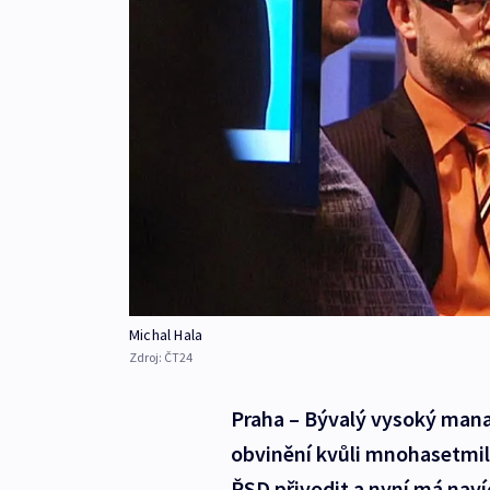
Michal Hala
Zdroj:
ČT24
Praha – Bývalý vysoký manaže
obvinění kvůli mnohasetmi
ŘSD přivodit a nyní má naví