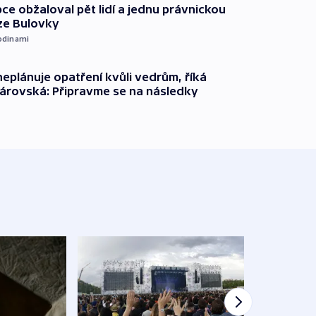
ce obžaloval pět lidí a jednu právnickou
ze Bulovky
odinami
neplánuje opatření kvůli vedrům, říká
árovská: Připravme se na následky