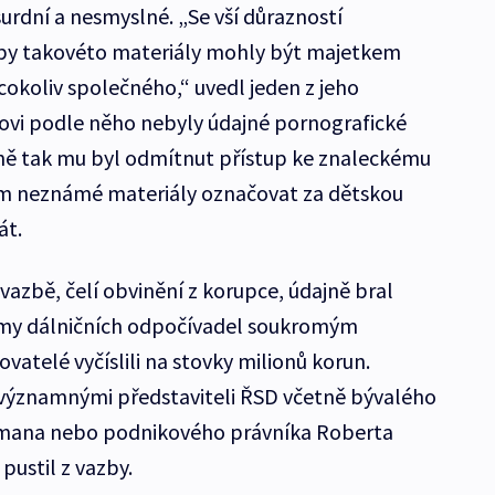
urdní a nesmyslné. „Se vší důrazností
by takovéto materiály mohly být majetkem
 cokoliv společného,“ uvedl jeden z jeho
ovi podle něho nebyly údajné pornografické
jně tak mu byl odmítnut přístup ke znaleckému
ám neznámé materiály označovat za dětskou
át.
 vazbě, čelí obvinění z korupce, údajně bral
ájmy dálničních odpočívadel soukromým
atelé vyčíslili na stovky milionů korun.
 významnými představiteli ŘSD včetně bývalého
šmana nebo podnikového právníka Roberta
pustil z vazby.