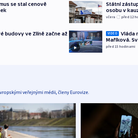
mus se stal cenově
Státní zástup
šek
osobu v kau
včera
před 12
h
é budovy ve Zlíně začne až
Vláda 
VIDEO
Maříková. Sv
před 15
hodinami
vropskými veřejnými médii, členy Eurovize.