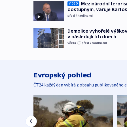
Mezinárodní teroris
VIDEO
dostupným, varuje Barto
před 4
hodinami
Demolice vyhořelé výškov
v následujících dnech
včera
před 7
hodinami
Evropský pohled
ČT24 každý den vybírá z obsahu publikovaného e