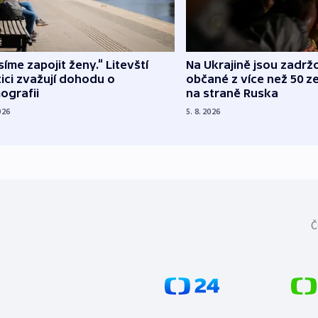
íme zapojit ženy.“ Litevští
Na Ukrajině jsou zadrž
tici zvažují dohodu o
občané z více než 50 ze
ografii
na straně Ruska
026
5. 8. 2026
Č