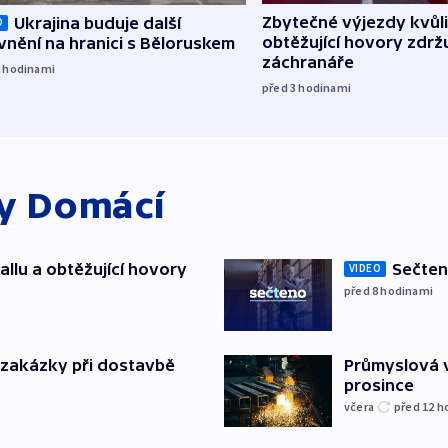
Zbytečné výjezdy kvůli
Ukrajina buduje další
O
obtěžující hovory zdržu
nění na hranici s Běloruskem
záchranáře
2
hodinami
před 3
hodinami
ky
Domácí
allu a obtěžující hovory
Sečten
VIDEO
před 8
hodinami
o zakázky při dostavbě
Průmyslová v
prosince
včera
před 12
h