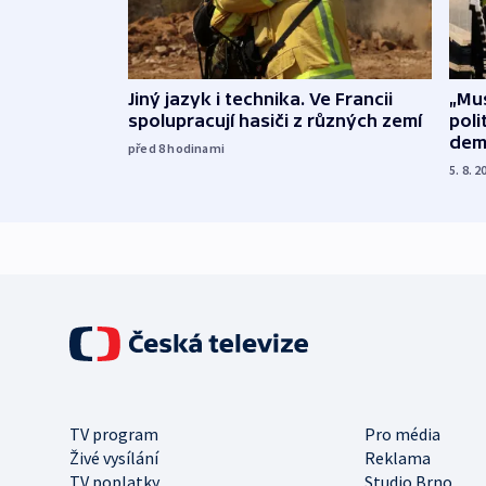
Jiný jazyk i technika. Ve Francii
„Mus
spolupracují hasiči z různých zemí
poli
dem
před 8
hodinami
5. 8. 2
TV program
Pro média
Živé vysílání
Reklama
TV poplatky
Studio Brno