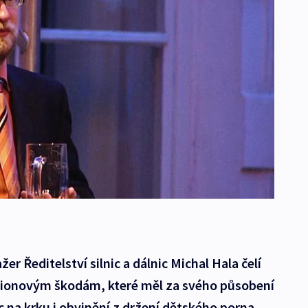
r Ředitelství silnic a dálnic Michal Hala čelí
lionovým škodám, které měl za svého působení
c na krku i obvinění z držení dětského porna.