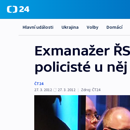
Hlavní události
Ukrajina
Volby
Domácí
Exmanažer ŘSD
policisté u ně
ČT24
27. 3. 2012
27. 3. 2012
|
Zdroj:
ČT24