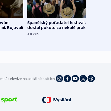
Španělský pořadatel festivalu
ováni
Lesn
dostal pokutu za nekalé praktiky
mí. Bojovali
dopa
zdrav
4. 8. 2026
4. 8. 20
eská televize na sociálních sítích: