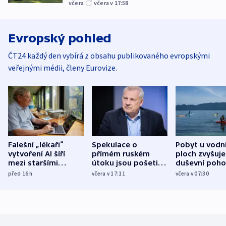
včera
včera v 17:58
Evropský pohled
ČT24 každý den vybírá z obsahu publikovaného evropskými
veřejnými médii, členy Eurovize.
Falešní „lékaři“
Spekulace o
Pobyt u vodn
vytvoření AI šíří
přímém ruském
ploch zvyšuje
mezi staršími
útoku jsou pošetilé,
duševní poho
Poláky nebezpečné
míní estonský
ukázala
před 16
h
včera v 17:11
včera v 07:30
zdravotní rady
bezpečnostní
mezinárodní 
expert