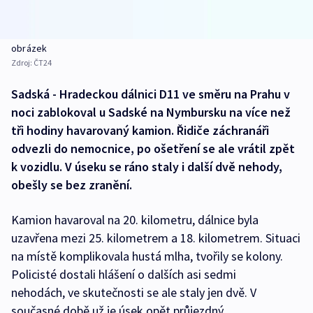
obrázek
Zdroj:
ČT24
Sadská - Hradeckou dálnici D11 ve směru na Prahu v
noci zablokoval u Sadské na Nymbursku na více než
tři hodiny havarovaný kamion. Řidiče záchranáři
odvezli do nemocnice, po ošetření se ale vrátil zpět
k vozidlu. V úseku se ráno staly i další dvě nehody,
obešly se bez zranění.
Kamion havaroval na 20. kilometru, dálnice byla
uzavřena mezi 25. kilometrem a 18. kilometrem. Situaci
na místě komplikovala hustá mlha, tvořily se kolony.
Policisté dostali hlášení o dalších asi sedmi
nehodách, ve skutečnosti se ale staly jen dvě. V
současné době už je úsek opět průjezdný.