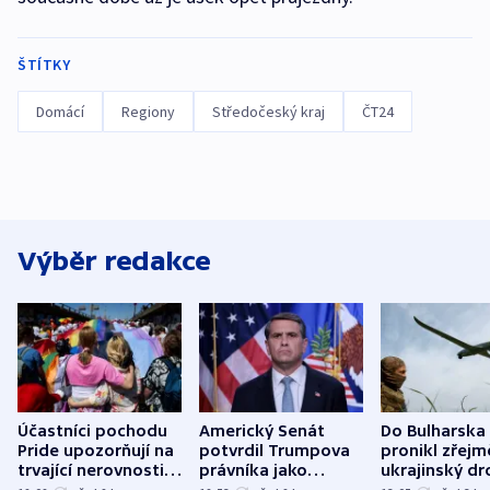
ŠTÍTKY
Domácí
Regiony
Středočeský kraj
ČT24
Výběr redakce
Účastníci pochodu
Americký Senát
Do Bulharska
Pride upozorňují na
potvrdil Trumpova
pronikl zřejm
trvající nerovnosti i
právníka jako
ukrajinský dr
společenskou
ministra
explodoval k