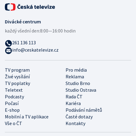
Divácké centrum
každý všední den:
8:00—16:00 hodin
261 136 113
info@ceskatelevize.cz
TV program
Pro média
Živé vysílání
Reklama
TV poplatky
Studio Brno
Teletext
Studio Ostrava
Podcasty
Rada ČT
Počasí
Kariéra
E-shop
Podávání námětů
Mobilní a TV aplikace
Časté dotazy
Vše o ČT
Kontakty