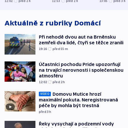
12:02
před 2
h
12:53
před 2
h
13:05
před 3
h
atmosféru
spravedlnosti
od plynovod
Aktuálně z rubriky
Domácí
Při nehodě dvou aut na Brněnsku
zemřeli dva lidé, čtyři se těžce zranili
19:16
před 55
m
Účastníci pochodu Pride upozorňují
na trvající nerovnosti i společenskou
atmosféru
12:02
před 2
h
Domovu Mutice hrozí
VIDEO
maximální pokuta. Neregistrovaná
péče by mohla být trestná
před 3
h
Řeky vysychají a podzemní vody