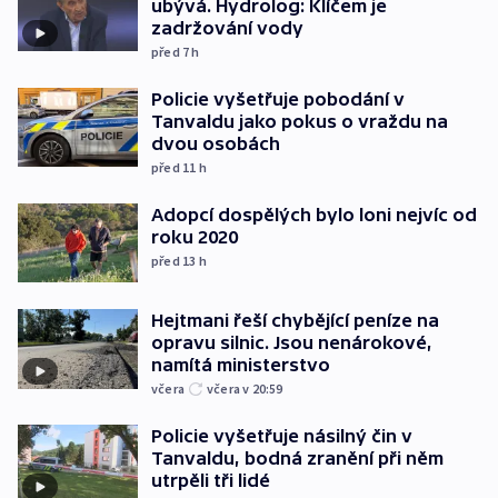
ubývá. Hydrolog: Klíčem je
zadržování vody
před 7
h
Policie vyšetřuje pobodání v
Tanvaldu jako pokus o vraždu na
dvou osobách
před 11
h
Adopcí dospělých bylo loni nejvíc od
roku 2020
před 13
h
Hejtmani řeší chybějící peníze na
opravu silnic. Jsou nenárokové,
namítá ministerstvo
včera
včera v 20:59
Policie vyšetřuje násilný čin v
Tanvaldu, bodná zranění při něm
utrpěli tři lidé