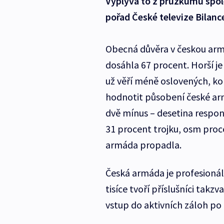
Vyplývá to z průzkumu spol
pořad České televize Bilanc
Obecná důvěra v českou armá
dosáhla 67 procent. Horší je
už věří méně oslovených, ko
hodnotit působení české ar
dvě mínus – desetina respon
31 procent trojku, osm proc
armáda propadla.
Česká armáda je profesionální
tisíce tvoří příslušníci tak
vstup do aktivních záloh po 