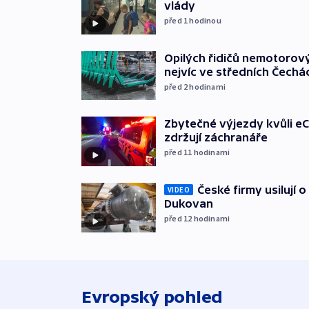
vlády
před 1
hodinou
Opilých řidičů nemotorový
nejvíc ve středních Čechá
před 2
hodinami
Zbytečné výjezdy kvůli eC
zdržují záchranáře
před 11
hodinami
České firmy usilují 
VIDEO
Dukovan
před 12
hodinami
Evropský pohled