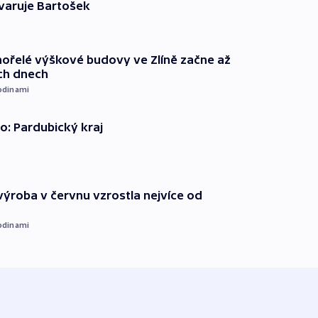
varuje Bartošek
ořelé výškové budovy ve Zlíně začne až
ích dnech
odinami
o: Pardubický kraj
ýroba v červnu vzrostla nejvíce od
odinami