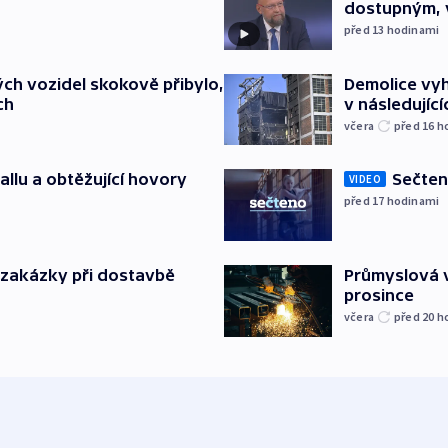
dostupným, 
před 13
hodinami
ch vozidel skokově přibylo,
Demolice vyh
ch
v následujíc
včera
před 16
h
allu a obtěžující hovory
Sečten
VIDEO
před 17
hodinami
o zakázky při dostavbě
Průmyslová v
prosince
včera
před 20
h