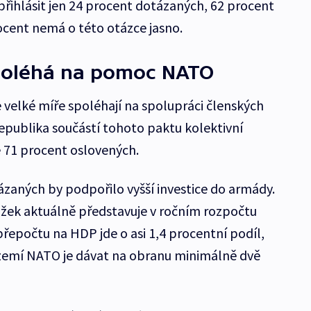
řihlásit jen 24 procent dotázaných, 62 procent
rocent nemá o této otázce jasno.
poléhá na pomoc NATO
 velké míře spoléhají na spolupráci členských
republika součástí tohoto paktu kolektivní
é 71 procent oslovených.
aných by podpořilo vyšší investice do armády.
ožek aktuálně představuje v ročním rozpočtu
přepočtu na HDP jde o asi 1,4 procentní podíl,
zemí NATO je dávat na obranu minimálně dvě