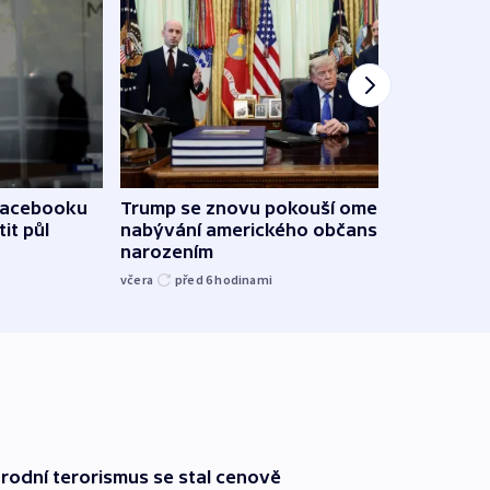
 Facebooku
Trump se znovu pokouší omezit
Veden
it půl
nabývání amerického občanství
podpo
narozením
bojk
včera
před 6
hodinami
včera
rodní terorismus se stal cenově