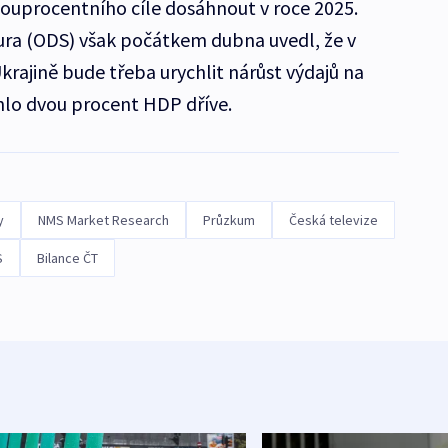
dvouprocentního cíle dosáhnout v roce 2025.
jura (ODS) však počátkem dubna uvedl, že v
Ukrajině bude třeba urychlit nárůst výdajů na
hlo dvou procent HDP dříve.
y
NMS Market Research
Průzkum
Česká televize
S
Bilance ČT