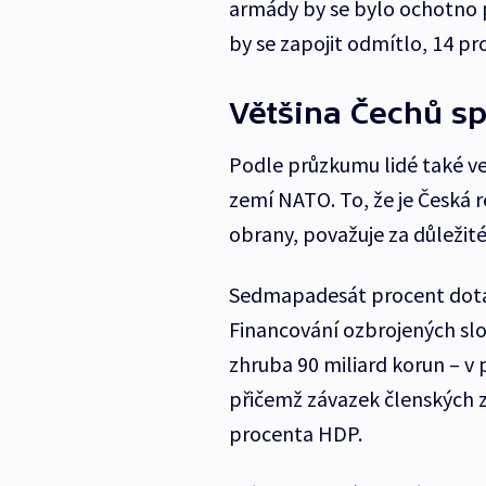
armády by se bylo ochotno p
by se zapojit odmítlo, 14 p
Většina Čechů s
Podle průzkumu lidé také ve
zemí NATO. To, že je Česká 
obrany, považuje za důležit
Sedmapadesát procent dotáz
Financování ozbrojených sl
zhruba 90 miliard korun – v 
přičemž závazek členských 
procenta HDP.