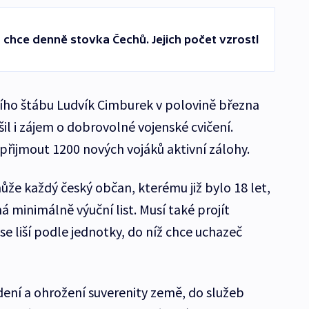
 chce denně stovka Čechů. Jejich počet vzrostl
ího štábu Ludvík Cimburek v polovině března
šil i zájem o dobrovolné vojenské cvičení.
 přijmout 1200 nových vojáků aktivní zálohy.
ůže každý český občan, kterému již bylo 18 let,
á minimálně výuční list. Musí také projít
se liší podle jednotky, do níž chce uchazeč
ení a ohrožení suverenity země, do služeb