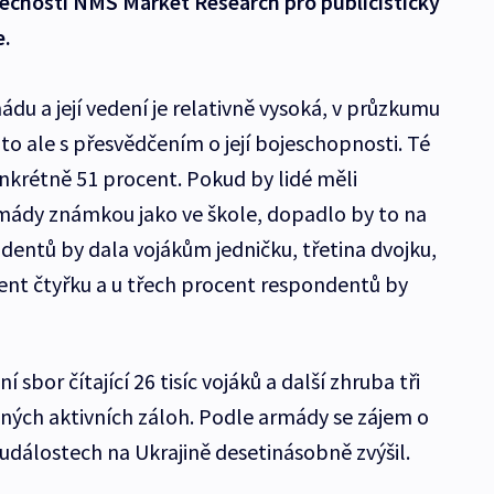
ečnosti NMS Market Research pro publicistický
e.
du a její vedení je relativně vysoká, v průzkumu
 to ale s přesvědčením o její bojeschopnosti. Té
nkrétně 51 procent. Pokud by lidé měli
mády známkou jako ve škole, dopadlo by to na
dentů by dala vojákům jedničku, třetina dvojku,
ent čtyřku a u třech procent respondentů by
 sbor čítající 26 tisíc vojáků a další zhruba tři
zvaných aktivních záloh. Podle armády se zájem o
událostech na Ukrajině desetinásobně zvýšil.