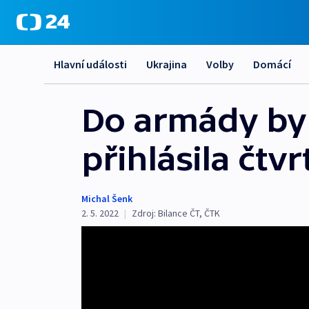
Hlavní události
Ukrajina
Volby
Domácí
Do armády by 
přihlásila čt
Michal Šenk
2. 5. 2022
|
Zdroj:
Bilance ČT
,
ČTK