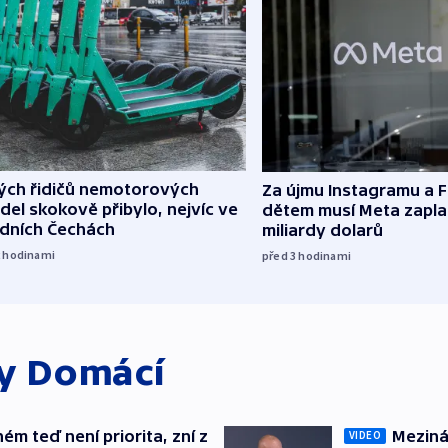
lých řidičů nemotorových
Za újmu Instagramu a
del skokově přibylo, nejvíc ve
dětem musí Meta zaplat
edních Čechách
miliardy dolarů
2
hodinami
před 3
hodinami
ky
Domácí
ém teď není priorita, zní z
Meziná
VIDEO