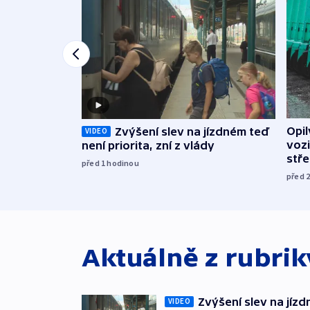
Opi
Zvýšení slev na jízdném teď
VIDEO
vozi
není priorita, zní z vlády
stř
před 1
hodinou
před 
Aktuálně z rubri
Zvýšení slev na jízdn
VIDEO