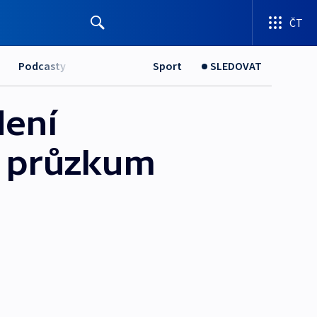
ČT
Podcasty
Sport
SLEDOVAT
dení
je průzkum