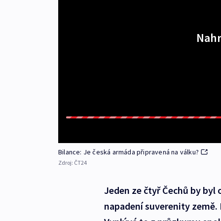
Nahr
Bilance: Je česká armáda připravená na válku?
Zdroj:
ČT24
Jeden ze čtyř Čechů by byl o
napadení suverenity země. B