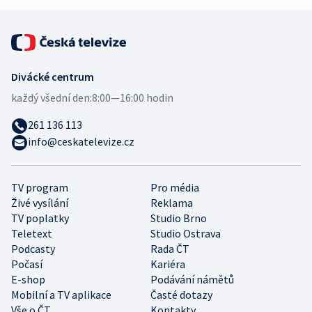
Divácké centrum
každý všední den:
8:00—16:00 hodin
261 136 113
info@ceskatelevize.cz
TV program
Pro média
Živé vysílání
Reklama
TV poplatky
Studio Brno
Teletext
Studio Ostrava
Podcasty
Rada ČT
Počasí
Kariéra
E-shop
Podávání námětů
Mobilní a TV aplikace
Časté dotazy
Vše o ČT
Kontakty