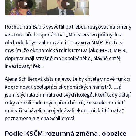
Rozhodnutí Babiš vysvětlil potřebou reagovat na změny
ve struktuře hospodářství. „Ministerstvo průmyslu a
obchodu kdysi zahrnovalo i dopravu a MMR. Proto si
myslím, že ekonomická ministerstva jako MPO, MMR,
doprava mají strašně moc společného, hlavně chtějí
investovat,“ řekl.
Alena Schillerová dala najevo, že by chtěla v nové funkci
koordinovat spolupráci ekonomických ministrů. „Já
jsem slýchala z minula od svých kolegů, kteří tady dělají
roky a zažili řadu mých předchůdců, že se ekonomičtí
ministři scházeli a projednávali ekonomická témata,“
poznamenala Alena Schillerová.
Podle KSČM rozumná změna, opozice