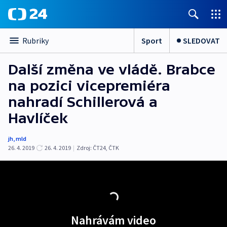
Sport
SLEDOVAT
Rubriky
Další změna ve vládě. Brabce
na pozici vicepremiéra
nahradí Schillerová a
Havlíček
jh
,
mld
26. 4. 2019
26. 4. 2019
|
Zdroj:
ČT24
,
ČTK
Nahrávám video