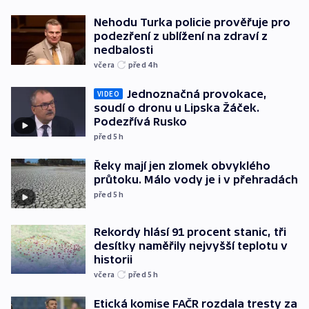
Nehodu Turka policie prověřuje pro
podezření z ublížení na zdraví z
nedbalosti
včera
před 4
h
Jednoznačná provokace,
VIDEO
soudí o dronu u Lipska Žáček.
Podezřívá Rusko
před 5
h
Řeky mají jen zlomek obvyklého
průtoku. Málo vody je i v přehradách
před 5
h
Rekordy hlásí 91 procent stanic, tři
desítky naměřily nejvyšší teplotu v
historii
včera
před 5
h
Etická komise FAČR rozdala tresty za