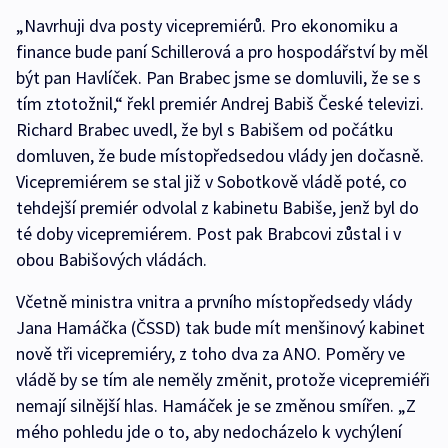
„Navrhuji dva posty vicepremiérů. Pro ekonomiku a
finance bude paní Schillerová a pro hospodářství by měl
být pan Havlíček. Pan Brabec jsme se domluvili, že se s
tím ztotožnil,“ řekl premiér Andrej Babiš České televizi.
Richard Brabec uvedl, že byl s Babišem od počátku
domluven, že bude místopředsedou vlády jen dočasně.
Vicepremiérem se stal již v Sobotkově vládě poté, co
tehdejší premiér odvolal z kabinetu Babiše, jenž byl do
té doby vicepremiérem. Post pak Brabcovi zůstal i v
obou Babišových vládách.
Včetně ministra vnitra a prvního místopředsedy vlády
Jana Hamáčka (ČSSD) tak bude mít menšinový kabinet
nově tři vicepremiéry, z toho dva za ANO. Poměry ve
vládě by se tím ale neměly změnit, protože vicepremiéři
nemají silnější hlas. Hamáček je se změnou smířen. „Z
mého pohledu jde o to, aby nedocházelo k vychýlení