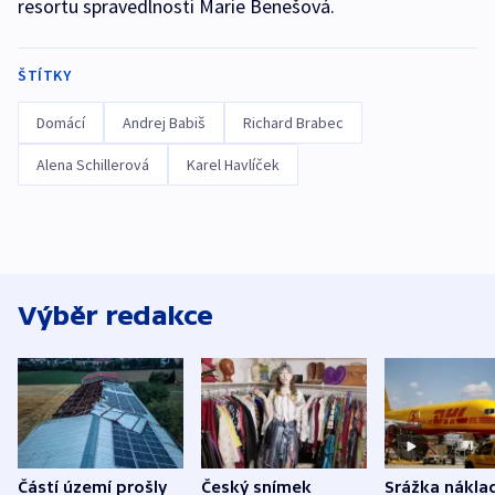
resortu spravedlnosti Marie Benešová.
ŠTÍTKY
Domácí
Andrej Babiš
Richard Brabec
Alena Schillerová
Karel Havlíček
Výběr redakce
Částí území prošly
Český snímek
Srážka nákla