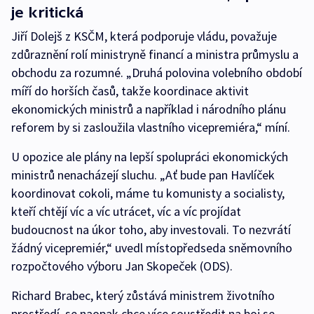
je kritická
Jiří Dolejš z KSČM, která podporuje vládu, považuje
zdůraznění rolí ministryně financí a ministra průmyslu a
obchodu za rozumné. „Druhá polovina volebního období
míří do horších časů, takže koordinace aktivit
ekonomických ministrů a například i národního plánu
reforem by si zasloužila vlastního vicepremiéra,“ míní.
U opozice ale plány na lepší spolupráci ekonomických
ministrů nenacházejí sluchu. „Ať bude pan Havlíček
koordinovat cokoli, máme tu komunisty a socialisty,
kteří chtějí víc a víc utrácet, víc a víc projídat
budoucnost na úkor toho, aby investovali. To nezvrátí
žádný vicepremiér,“ uvedl místopředseda sněmovního
rozpočtového výboru Jan Skopeček (ODS).
Richard Brabec, který zůstává ministrem životního
prostředí, se naopak chce více soustředit na boj se