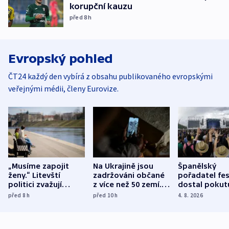
korupční kauzu
před 8
h
Evropský pohled
ČT24 každý den vybírá z obsahu publikovaného evropskými
veřejnými médii, členy Eurovize.
„Musíme zapojit
Na Ukrajině jsou
Španělský
ženy.“ Litevští
zadržováni občané
pořadatel fes
politici zvažují
z více než 50 zemí.
dostal pokut
dohodu o
Bojovali na straně
nekalé prakti
před 8
h
před 10
h
4. 8. 2026
demografii
Ruska