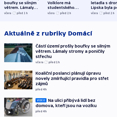
bouřky se silným
Volklore má
letadla s dr
větrem. Lámaly
studentského
Lipska byla p
stromy a poničily
Oscara, zabojuje o
německého mi
včera
před 1
h
včera
před 2
h
včera
před 2
h
střechu
cenu za krátký film
hybridní útok
Aktuálně z rubriky
Domácí
Částí území prošly bouřky se silným
větrem. Lámaly stromy a poničily
střechu
včera
před 1
h
Koaliční poslanci plánují úpravu
novely zmírňující pravidla pro střet
zájmů
před 4
h
Na ulici přibývá lidí bez
VIDEO
domova, kteří jsou na vozíku
před 4
h