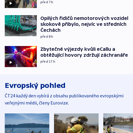
před 7
h
Opilých řidičů nemotorových vozidel
skokově přibylo, nejvíc ve středních
Čechách
před 8
h
Zbytečné výjezdy kvůli eCallu a
obtěžující hovory zdržují záchranáře
před 17
h
Evropský pohled
ČT24 každý den vybírá z obsahu publikovaného evropskými
veřejnými médii, členy Eurovize.