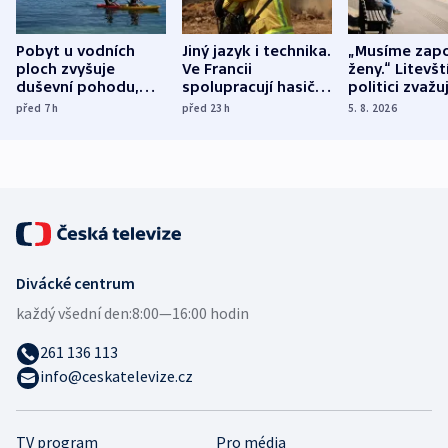
Pobyt u vodních
Jiný jazyk i technika.
„Musíme zapo
ploch zvyšuje
Ve Francii
ženy.“ Litevšt
duševní pohodu,
spolupracují hasiči z
politici zvažuj
ukázala
různých zemí
dohodu o
před 7
h
před 23
h
5. 8. 2026
mezinárodní studie
demografii
Divácké centrum
každý všední den:
8:00—16:00 hodin
261 136 113
info@ceskatelevize.cz
TV program
Pro média