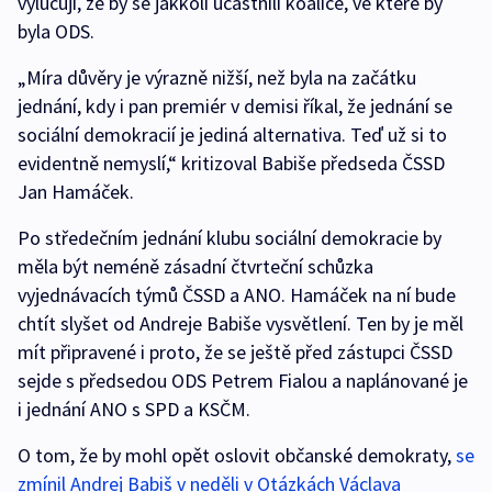
vylučují, že by se jakkoli účastnili koalice, ve které by
byla ODS.
„Míra důvěry je výrazně nižší, než byla na začátku
jednání, kdy i pan premiér v demisi říkal, že jednání se
sociální demokracií je jediná alternativa. Teď už si to
evidentně nemyslí,“ kritizoval Babiše předseda ČSSD
Jan Hamáček.
Po středečním jednání klubu sociální demokracie by
měla být neméně zásadní čtvrteční schůzka
vyjednávacích týmů ČSSD a ANO. Hamáček na ní bude
chtít slyšet od Andreje Babiše vysvětlení. Ten by je měl
mít připravené i proto, že se ještě před zástupci ČSSD
sejde s předsedou ODS Petrem Fialou a naplánované je
i jednání ANO s SPD a KSČM.
O tom, že by mohl opět oslovit občanské demokraty,
se
zmínil Andrej Babiš v neděli v Otázkách Václava