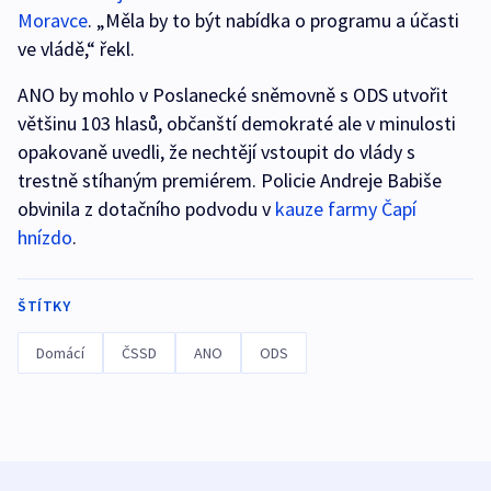
Moravce
. „Měla by to být nabídka o programu a účasti
ve vládě,“ řekl.
ANO by mohlo v Poslanecké sněmovně s ODS utvořit
většinu 103 hlasů, občanští demokraté ale v minulosti
opakovaně uvedli, že nechtějí vstoupit do vlády s
trestně stíhaným premiérem. Policie Andreje Babiše
obvinila z dotačního podvodu v
kauze farmy Čapí
hnízdo
.
ŠTÍTKY
Domácí
ČSSD
ANO
ODS