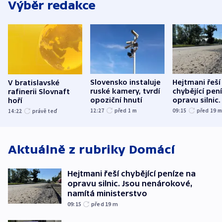
Výběr redakce
Slovensko instaluje
Hejtmani řeší
V bratislavské
ruské kamery, tvrdí
chybějící pen
rafinerii Slovnaft
opoziční hnutí
opravu silnic.
hoří
nenárokové, 
12:27
před 1
m
09:15
před 19
14:22
právě teď
ministerstvo
Aktuálně z rubriky
Domácí
Hejtmani řeší chybějící peníze na
opravu silnic. Jsou nenárokové,
namítá ministerstvo
09:15
před 19
m