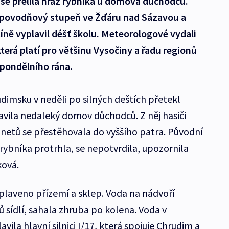
se přelila hráz rybníka u domova důchodců.
 povodňový stupeň ve Žďáru nad Sázavou a
íně vyplavil déšť školu. Meteorologové vydali
erá platí pro většinu Vysočiny a řadu regionů
pondělního rána.
imsku v neděli po silných deštích přetekl
vila nedaleký domov důchodců. Z něj hasiči
klinetů se přestěhovala do vyššího patra. Původní
rybníka protrhla, se nepotvrdila, upozornila
ková.
laveno přízemí a sklep. Voda na nádvoří
sídlí, sahala zhruba po kolena. Voda v
ila hlavní silnici I/17, která spojuje Chrudim a