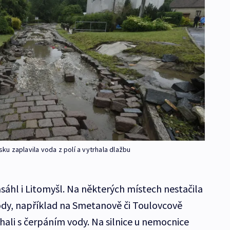
u zaplavila voda z polí a vytrhala dlažbu
sáhl i Litomyšl. Na některých místech nestačila
ody, například na Smetanově či Toulovcově
ali s čerpáním vody. Na silnice u nemocnice