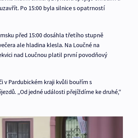
 uzavřít. Po 15:00 byla silnice s opatrností
imsku před 15:00 dosáhla třetího stupně
ečera ale hladina klesla. Na Loučné na
rekvici nad Loučnou platil první povodňový
i v Pardubickém kraji kvůli bouřím s
ýjezdů. „Od jedné události přejíždíme ke druhé,“