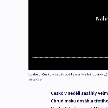
Nahr
Události: Česko v neděli opět zasáhly silné bouřky
Zdroj:
ČT24
Česko v neděli zasáhly velm
Chrudimsku dosáhla třetíh