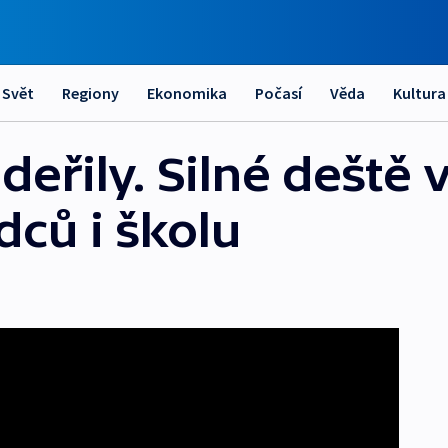
Svět
Regiony
Ekonomika
Počasí
Věda
Kultura
eřily. Silné deště 
ců i školu