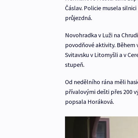
Čáslav. Policie musela silnici
průjezdná.
Novohradka v Luži na Chrud
povodňové aktivity. Během v
Svitavsku v Litomyšli a v Ce
stupeň.
Od nedělního rána měli hasič
přívalovými dešti přes 200 v
popsala Horáková.