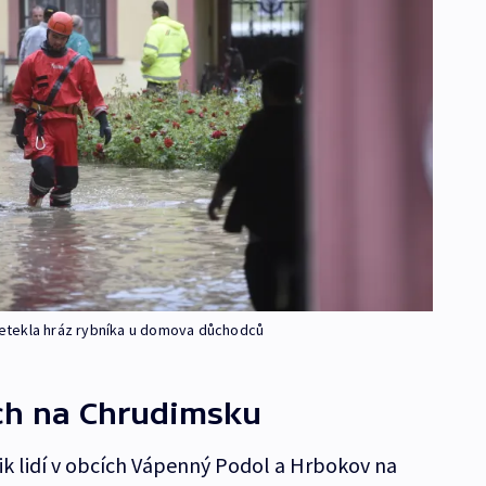
etekla hráz rybníka u domova důchodců
ch na Chrudimsku
lik lidí v obcích Vápenný Podol a Hrbokov na