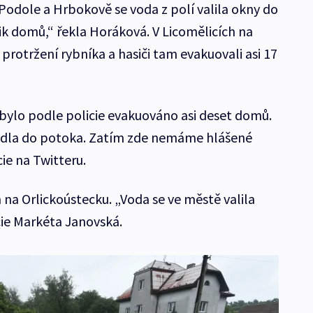
odole a Hrbokově se voda z polí valila okny do
k domů,“ řekla Horáková. V Licomělicích na
protržení rybníka a hasiči tam evakuovali asi 17
bylo podle policie evakuováno asi deset domů.
zidla do potoka. Zatím zde nemáme hlášené
ie na Twitteru.
n na Orlickoústecku. „Voda se ve městě valila
cie Markéta Janovská.