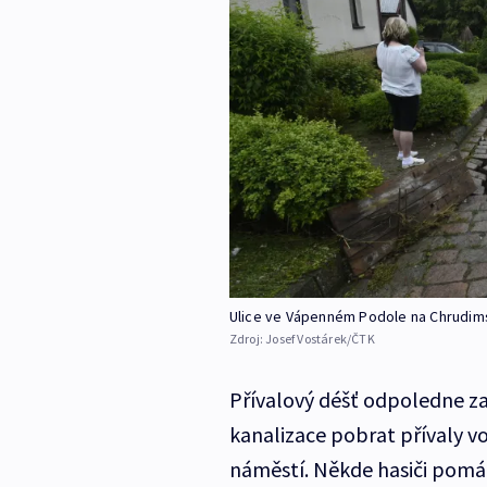
Ulice ve Vápenném Podole na Chrudimsk
Zdroj:
Josef Vostárek/ČTK
Přívalový déšť odpoledne za
kanalizace pobrat přívaly v
náměstí. Někde hasiči pomáh