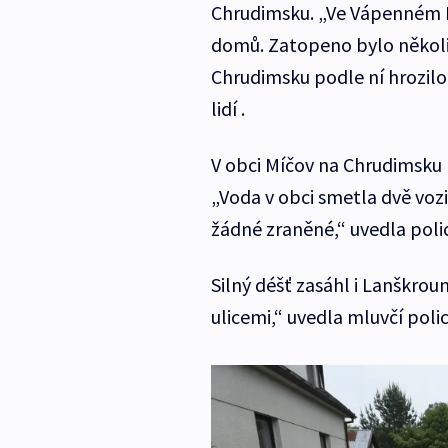
Chrudimsku. „Ve Vápenném P
domů. Zatopeno bylo několi
Chrudimsku podle ní hrozilo 
lidí .
V obci Míčov na Chrudimsku 
„Voda v obci smetla dvě vo
žádné zraněné,“ uvedla polic
Silný déšť zasáhl i Lanškrou
ulicemi,“ uvedla mluvčí poli