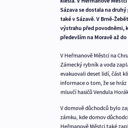
klesla. V Heřmanově Městci 
Sázava se dostala na druhý
také v Sázavě. V Brně-Žebět
výstrahu před povodněmi, kt
především na Moravě až do 
V Heřmanově Městci na Chrud
Zámecký rybník a voda zapla
evakuovali deset lidí, část 
informace o tom, že se hráz 
mluvčí hasičů Vendula Horá
V domově důchodců bylo zap
zámku, kde domov důchodců 
Heřmanově Městci také zaplav