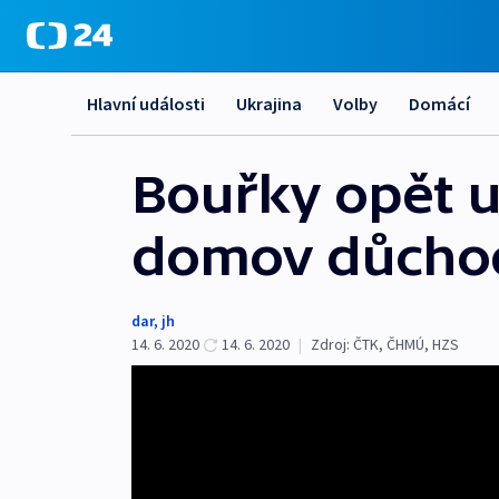
Hlavní události
Ukrajina
Volby
Domácí
Bouřky opět ud
domov důchod
dar
,
jh
14. 6. 2020
14. 6. 2020
|
Zdroj:
ČTK
,
ČHMÚ
,
HZS