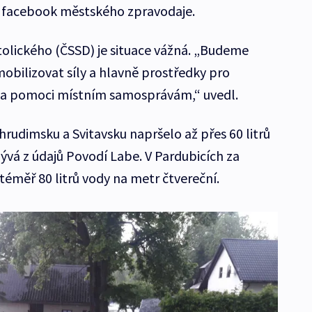
l facebook městského zpravodaje.
olického (ČSSD) je situace vážná. „Budeme
obilizovat síly a hlavně prostředky pro
 a pomoci místním samosprávám,“ uvedl.
rudimsku a Svitavsku napršelo až přes 60 litrů
ývá z údajů Povodí Labe. V Pardubicích za
téměř 80 litrů vody na metr čtvereční.