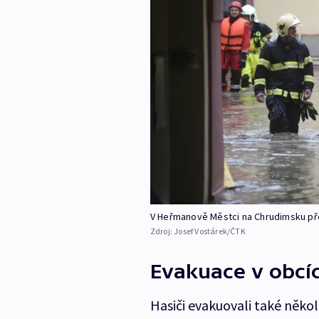
V Heřmanově Městci na Chrudimsku př
Zdroj:
Josef Vostárek/ČTK
Evakuace v obcí
Hasiči evakuovali také něko