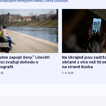
vropskými veřejnými médii, členy Eurovize.
íme zapojit ženy.“ Litevští
Na Ukrajině jsou zadrž
tici zvažují dohodu o
občané z více než 50 ze
ografii
na straně Ruska
026
5. 8. 2026