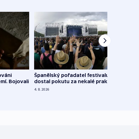
Španělský pořadatel festivalu
ováni
Lesn
dostal pokutu za nekalé praktiky
mí. Bojovali
dopa
zdrav
4. 8. 2026
4. 8. 20