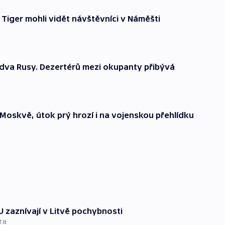
 Tiger mohli vidět návštěvníci v Náměšti
l dva Rusy. Dezertérů mezi okupanty přibývá
oskvě, útok prý hrozí i na vojenskou přehlídku
 zaznívají v Litvě pochybnosti
.lt