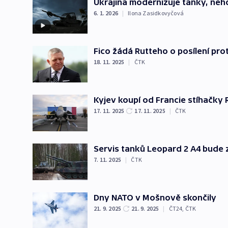
Ukrajina modernizuje tanky, neho
6. 1. 2026
|
Ilona Zasidkovyčová
Fico žádá Rutteho o posílení pr
18. 11. 2025
|
ČTK
Kyjev koupí od Francie stíhačky 
17. 11. 2025
17. 11. 2025
|
ČTK
Servis tanků Leopard 2 A4 bude 
7. 11. 2025
|
ČTK
Dny NATO v Mošnově skončily
21. 9. 2025
21. 9. 2025
|
ČT24
,
ČTK