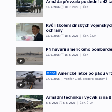
Armáda převzala poslední z 42 t
10. 7. 2026
10. 7. 2026
|
ČTK
Kvůli školení čínských vojenskýc
ochrany
18. 6. 2026
18. 6. 2026
|
ČTK
,
ČT24
Při havárii amerického bombard
15. 6. 2026
16. 6. 2026
|
ČTK
Americké letce po pádu vrt
VIDEO
14. 6. 2026
|
Vojtěch Gibiš
,
Teodor Marjanovič
Armádní techniku i výcvik si na B
6. 6. 2026
6. 6. 2026
|
ČTK
,
ČT24