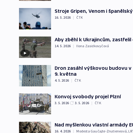
Stroje Gripen, Venom i španělský
16. 5. 2026
|
ČTK
Aby zběhl k Ukrajincům, zastřeli
14. 5. 2026
|
Ilona Zasidkovyčová
Dron zasáhl výškovou budovu v M
9. května
4. 5. 2026
|
ČTK
Konvoj svobody projel Plzní
3. 5. 2026
3. 5. 2026
|
ČTK
Nad myšlenkou vlastní armády EU
16. 4. 2026
|
Modesta Gaučajte-Znutieneová
,
LRT