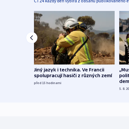
ČT24 každý den vybírá z obsahu publikovaného e
Jiný jazyk i technika. Ve Francii
„Mus
spolupracují hasiči z různých zemí
poli
dem
před 15
hodinami
5. 8. 2