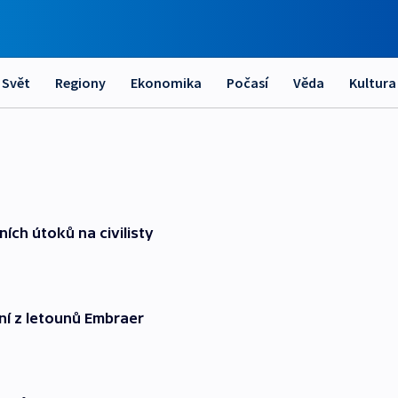
Svět
Regiony
Ekonomika
Počasí
Věda
Kultura
ích útoků na civilisty
ní z letounů Embraer