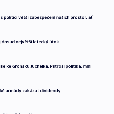
ás politici větší zabezpečení našich prostor, ať
ůj dosud největší letecký útok
k
še ke Grónsku Juchelka. Pštrosí politika, míní
ké armády zakázat dividendy