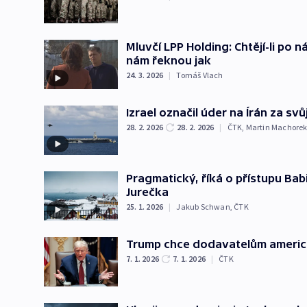
Mluvčí LPP Holding: Chtějí-li po n
nám řeknou jak
24. 3. 2026
|
Tomáš Vlach
Izrael označil úder na Írán za sv
28. 2. 2026
28. 2. 2026
|
ČTK
,
Martin Machore
Pragmatický, říká o přístupu Babi
Jurečka
25. 1. 2026
|
Jakub Schwan
,
ČTK
Trump chce dodavatelům americ
7. 1. 2026
7. 1. 2026
|
ČTK