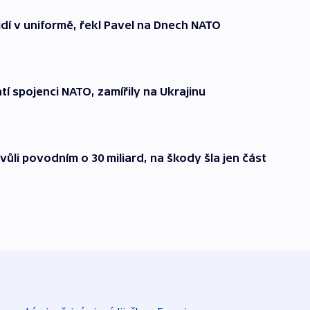
idí v uniformě, řekl Pavel na Dnech NATO
tí spojenci NATO, zamířily na Ukrajinu
ůli povodním o 30 miliard, na škody šla jen část