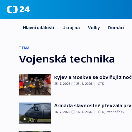
Hlavní události
Ukrajina
Volby
Domácí
TÉMA
Vojenská technika
Kyjev a Moskva se obviňují z nočn
25. 7. 2026
25. 7. 2026
|
ČTK
Armáda slavnostně převzala prv
16. 7. 2026
16. 7. 2026
|
ČTK
,
Petr Kořínek