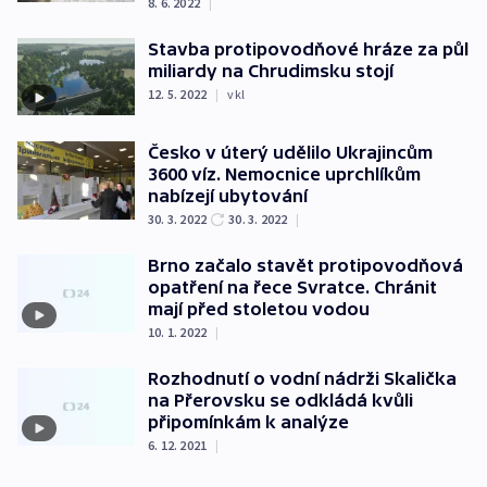
8. 6. 2022
|
Stavba protipovodňové hráze za půl
miliardy na Chrudimsku stojí
12. 5. 2022
|
vkl
Česko v úterý udělilo Ukrajincům
3600 víz. Nemocnice uprchlíkům
nabízejí ubytování
30. 3. 2022
30. 3. 2022
|
Brno začalo stavět protipovodňová
opatření na řece Svratce. Chránit
mají před stoletou vodou
10. 1. 2022
|
Rozhodnutí o vodní nádrži Skalička
na Přerovsku se odkládá kvůli
připomínkám k analýze
6. 12. 2021
|