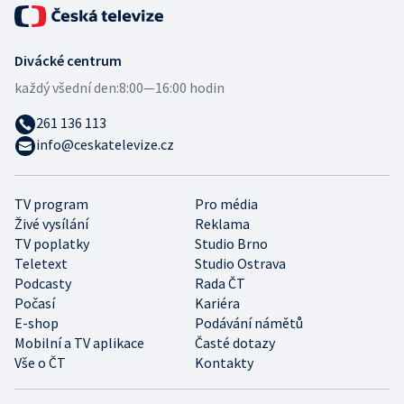
Divácké centrum
každý všední den:
8:00—16:00 hodin
261 136 113
info@ceskatelevize.cz
TV program
Pro média
Živé vysílání
Reklama
TV poplatky
Studio Brno
Teletext
Studio Ostrava
Podcasty
Rada ČT
Počasí
Kariéra
E-shop
Podávání námětů
Mobilní a TV aplikace
Časté dotazy
Vše o ČT
Kontakty