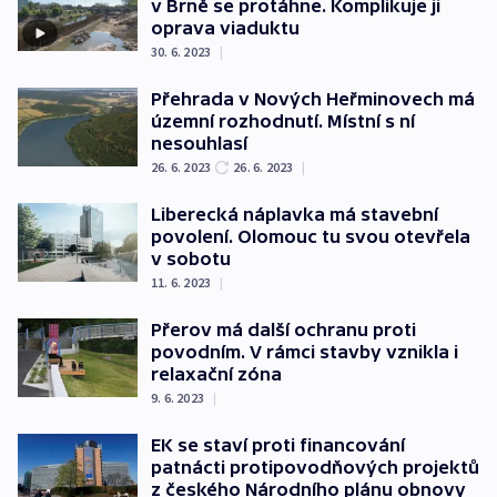
v Brně se protáhne. Komplikuje ji
oprava viaduktu
30. 6. 2023
|
Přehrada v Nových Heřminovech má
územní rozhodnutí. Místní s ní
nesouhlasí
26. 6. 2023
26. 6. 2023
|
Liberecká náplavka má stavební
povolení. Olomouc tu svou otevřela
v sobotu
11. 6. 2023
|
Přerov má další ochranu proti
povodním. V rámci stavby vznikla i
relaxační zóna
9. 6. 2023
|
EK se staví proti financování
patnácti protipovodňových projektů
z českého Národního plánu obnovy