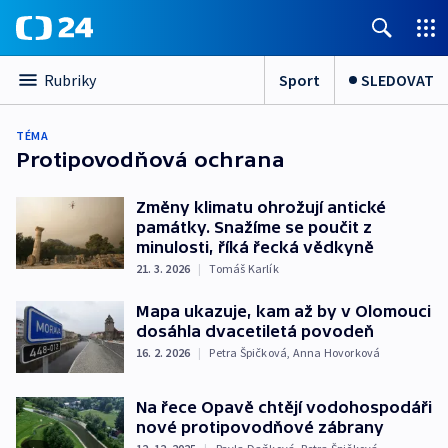
Sport
SLEDOVAT
Rubriky
TÉMA
Protipovodňová ochrana
Změny klimatu ohrožují antické
památky. Snažíme se poučit z
minulosti, říká řecká vědkyně
21. 3. 2026
|
Tomáš Karlík
Mapa ukazuje, kam až by v Olomouci
dosáhla dvacetiletá povodeň
16. 2. 2026
|
Petra Špičková
,
Anna Hovorková
Na řece Opavě chtějí vodohospodáři
nové protipovodňové zábrany