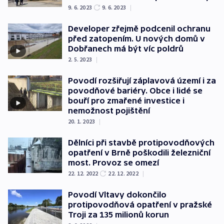
9. 6. 2023
9. 6. 2023
|
Developer zřejmě podcenil ochranu
před zatopením. U nových domů v
Dobřanech má být víc poldrů
2. 5. 2023
|
Povodí rozšiřují záplavová území i za
povodňové bariéry. Obce i lidé se
bouří pro zmařené investice i
nemožnost pojištění
20. 1. 2023
|
Dělníci při stavbě protipovodňových
opatření v Brně poškodili železniční
most. Provoz se omezí
22. 12. 2022
22. 12. 2022
|
Povodí Vltavy dokončilo
protipovodňová opatření v pražské
Troji za 135 milionů korun