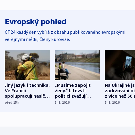
Evropský pohled
ČT24 každý den vybírá z obsahu publikovaného evropskými
veřejnými médii, členy Eurovize.
Jiný jazyk i technika.
„Musíme zapojit
Na Ukrajině j
Ve Francii
ženy.“ Litevští
zadržováni o
spolupracují hasiči z
politici zvažují
z více než 50 
různých zemí
dohodu o
Bojovali na s
před 15
h
5. 8. 2026
5. 8. 2026
demografii
Ruska