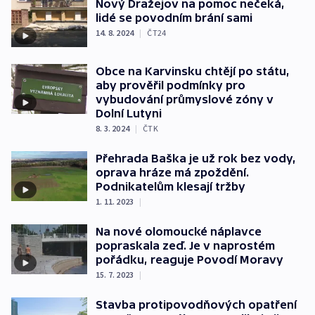
Nový Dražejov na pomoc nečeká,
lidé se povodním brání sami
14. 8. 2024
|
ČT24
Obce na Karvinsku chtějí po státu,
aby prověřil podmínky pro
vybudování průmyslové zóny v
Dolní Lutyni
8. 3. 2024
|
ČTK
Přehrada Baška je už rok bez vody,
oprava hráze má zpoždění.
Podnikatelům klesají tržby
1. 11. 2023
|
Na nové olomoucké náplavce
popraskala zeď. Je v naprostém
pořádku, reaguje Povodí Moravy
15. 7. 2023
|
Stavba protipovodňových opatření