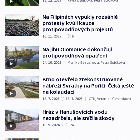
12. 12. 2025
|
Pavla Daňková
,
Petra Špičková
Na Filipínách vypukly rozsáhlé
protesty kvůli kauze
protipovodňových projektů
16. 11. 2025
|
ČTK
Na jihu Olomouce dokončují
protipovodňová opatření
24. 10. 2025
|
Monika Bezuchová
,
Petra Špičková
Brno otevřelo zrekonstruované
nábřeží Svratky na Poříčí. Čeká ještě
na kolaudaci
18. 7. 2025
18. 7. 2025
|
ČTK
,
Veronika Červinková
Hráz v Hanušovicích vodu
nezadržela, ale snížila škody
18. 9. 2024
|
ČT24