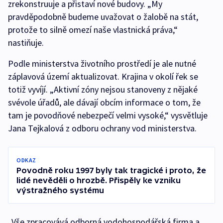
zrekonstruuje a přistaví nové budovy. „My
pravděpodobně budeme uvažovat o žalobě na stát,
protože to silně omezí naše vlastnická práva,“
nastiňuje.
Podle ministerstva životního prostředí je ale nutné
záplavová území aktualizovat. Krajina v okolí řek se
totiž vyvíjí. „Aktivní zóny nejsou stanoveny z nějaké
svévole úřadů, ale dávají obcím informace o tom, že
tam je povodňové nebezpečí velmi vysoké,“ vysvětluje
Jana Tejkalová z odboru ochrany vod ministerstva.
ODKAZ
Povodně roku 1997 byly tak tragické i proto, že
lidé nevěděli o hrozbě. Přispěly ke vzniku
výstražného systému
„Vše zpracovává odborná vodohospodářská firma a