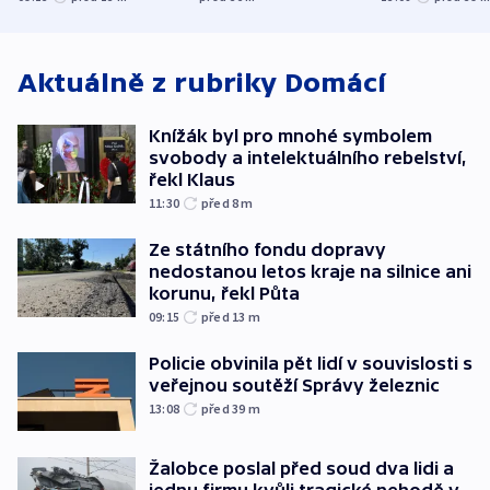
korunu, řekl Půta
český expert
Aktuálně z rubriky
Domácí
Knížák byl pro mnohé symbolem
svobody a intelektuálního rebelství,
řekl Klaus
11:30
před 8
m
Ze státního fondu dopravy
nedostanou letos kraje na silnice ani
korunu, řekl Půta
09:15
před 13
m
Policie obvinila pět lidí v souvislosti s
veřejnou soutěží Správy železnic
13:08
před 39
m
Žalobce poslal před soud dva lidi a
jednu firmu kvůli tragické nehodě v