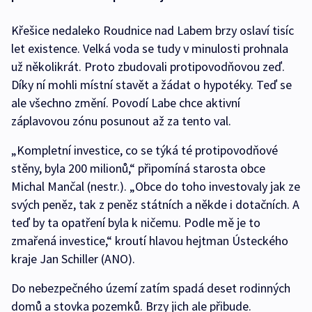
Křešice nedaleko Roudnice nad Labem brzy oslaví tisíc
let existence. Velká voda se tudy v minulosti prohnala
už několikrát. Proto zbudovali protipovodňovou zeď.
Díky ní mohli místní stavět a žádat o hypotéky. Teď se
ale všechno změní. Povodí Labe chce aktivní
záplavovou zónu posunout až za tento val.
„Kompletní investice, co se týká té protipovodňové
stěny, byla 200 milionů,“ připomíná starosta obce
Michal Mančal (nestr.). „Obce do toho investovaly jak ze
svých peněz, tak z peněz státních a někde i dotačních. A
teď by ta opatření byla k ničemu. Podle mě je to
zmařená investice,“ kroutí hlavou hejtman Ústeckého
kraje Jan Schiller (ANO).
Do nebezpečného území zatím spadá deset rodinných
domů a stovka pozemků. Brzy jich ale přibude.