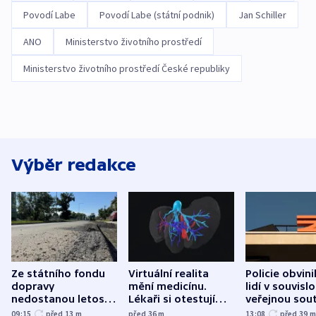
Povodí Labe
Povodí Labe (státní podnik)
Jan Schiller
ANO
Ministerstvo životního prostředí
Ministerstvo životního prostředí České republiky
Výběr redakce
Ze státního fondu
Virtuální realita
Policie obvini
dopravy
mění medicínu.
lidí v souvislo
nedostanou letos
Lékaři si otestují
veřejnou sout
kraje na silnice ani
každý řez, říká
Správy železn
09:15
před 13
m
před 36
m
13:08
před 39