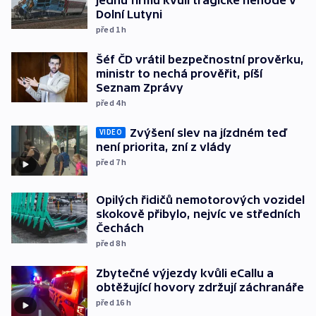
Dolní Lutyni
před 1
h
Šéf ČD vrátil bezpečnostní prověrku,
ministr to nechá prověřit, píší
Seznam Zprávy
před 4
h
Zvýšení slev na jízdném teď
VIDEO
není priorita, zní z vlády
před 7
h
Opilých řidičů nemotorových vozidel
skokově přibylo, nejvíc ve středních
Čechách
před 8
h
Zbytečné výjezdy kvůli eCallu a
obtěžující hovory zdržují záchranáře
před 16
h