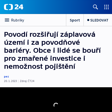
Sport
SLEDOVAT
Rubriky
Povodí rozšiřují záplavová
území i za povodňové
bariéry. Obce i lidé se bouří
pro zmařené investice i
nemožnost pojištění
pez
20. 1. 2023
|
Zdroj:
ČT24