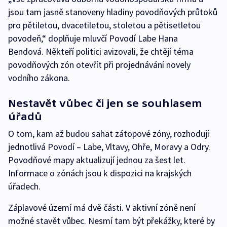
jsou tam jasně stanoveny hladiny povodňových průtoků
pro pětiletou, dvacetiletou, stoletou a pětisetletou
povodeň,“ doplňuje mluvčí Povodí Labe Hana
Bendová. Někteří politici avizovali, že chtějí téma
povodňových zón otevřít při projednávání novely
vodního zákona.
Nestavět vůbec či jen se souhlasem
úřadů
O tom, kam až budou sahat zátopové zóny, rozhodují
jednotlivá Povodí – Labe, Vltavy, Ohře, Moravy a Odry.
Povodňové mapy aktualizují jednou za šest let.
Informace o zónách jsou k dispozici na krajských
úřadech.
Záplavové území má dvě části. V aktivní zóně není
možné stavět vůbec. Nesmí tam být překážky, které by