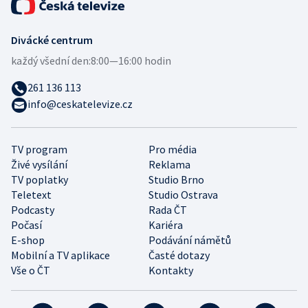
Divácké centrum
každý všední den:
8:00—16:00 hodin
261 136 113
info@ceskatelevize.cz
TV program
Pro média
Živé vysílání
Reklama
TV poplatky
Studio Brno
Teletext
Studio Ostrava
Podcasty
Rada ČT
Počasí
Kariéra
E-shop
Podávání námětů
Mobilní a TV aplikace
Časté dotazy
Vše o ČT
Kontakty