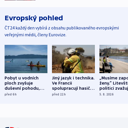
Evropský pohled
ČT24 každý den vybírá z obsahu publikovaného evropskými
veřejnými médii, členy Eurovize.
Pobyt u vodních
Jiný jazyk i technika.
„Musíme zapo
ploch zvyšuje
Ve Francii
ženy.“ Litevšt
duševní pohodu,
spolupracují hasiči z
politici zvažuj
ukázala
různých zemí
dohodu o
před 6
h
před 22
h
5. 8. 2026
mezinárodní studie
demografii