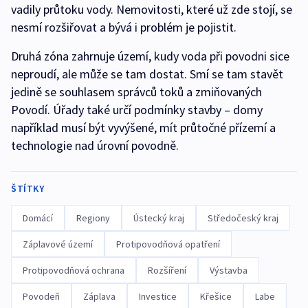
vadily průtoku vody. Nemovitosti, které už zde stojí, se
nesmí rozšiřovat a bývá i problém je pojistit.
Druhá zóna zahrnuje území, kudy voda při povodni sice
neproudí, ale může se tam dostat. Smí se tam stavět
jedině se souhlasem správců toků a zmiňovaných
Povodí. Úřady také určí podmínky stavby – domy
například musí být vyvýšené, mít průtočné přízemí a
technologie nad úrovní povodně.
ŠTÍTKY
Domácí
Regiony
Ústecký kraj
Středočeský kraj
Záplavové území
Protipovodňová opatření
Protipovodňová ochrana
Rozšíření
Výstavba
Povodeň
Záplava
Investice
Křešice
Labe