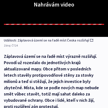
Nahrávám video
Události: Záplavová území se na řadě míst Česka rozšiřují
Zdroj:
ČT24
Záplavová území se na řadě míst výrazně rozšiřují.
Povodí už rozeslalo do jednotlivých krajů
aktualizované mapy. Obce přitom v posledních
letech stavěly protipovodňové stěny za stovky
milionů a teď si stěžují, že jejich investice byly
zbytečné. Místa, kde se podle nových map nebude
smět vůbec stavět, totiž mají sahat daleko za
vybudované ochrany. Obce i lidé, kteří v nich žijí,
proti rozšíření zón protestují.