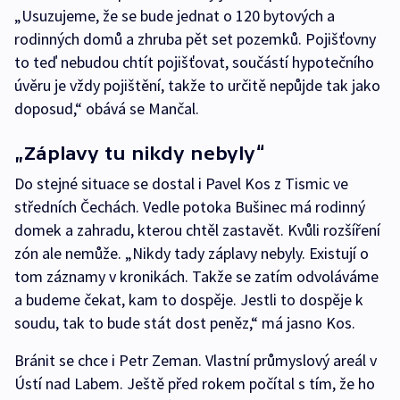
„Usuzujeme, že se bude jednat o 120 bytových a
rodinných domů a zhruba pět set pozemků. Pojišťovny
to teď nebudou chtít pojišťovat, součástí hypotečního
úvěru je vždy pojištění, takže to určitě nepůjde tak jako
doposud,“ obává se Mančal.
„Záplavy tu nikdy nebyly“
Do stejné situace se dostal i Pavel Kos z Tismic ve
středních Čechách. Vedle potoka Bušinec má rodinný
domek a zahradu, kterou chtěl zastavět. Kvůli rozšíření
zón ale nemůže. „Nikdy tady záplavy nebyly. Existují o
tom záznamy v kronikách. Takže se zatím odvoláváme
a budeme čekat, kam to dospěje. Jestli to dospěje k
soudu, tak to bude stát dost peněz,“ má jasno Kos.
Bránit se chce i Petr Zeman. Vlastní průmyslový areál v
Ústí nad Labem. Ještě před rokem počítal s tím, že ho