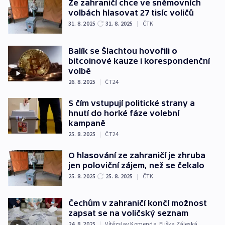
Ze zahraničí chce ve sněmovních
volbách hlasovat 27 tisíc voličů
31. 8. 2025
31. 8. 2025
|
ČTK
Balík se Šlachtou hovořili o
bitcoinové kauze i korespondenční
volbě
26. 8. 2025
|
ČT24
S čím vstupují politické strany a
hnutí do horké fáze volební
kampaně
25. 8. 2025
|
ČT24
O hlasování ze zahraničí je zhruba
jen poloviční zájem, než se čekalo
25. 8. 2025
25. 8. 2025
|
ČTK
Čechům v zahraničí končí možnost
zapsat se na voličský seznam
24. 8. 2025
|
Vítězslav Komenda
,
Eliška Záleská