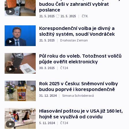
budou Češi v zahraničí vybírat
poslance
21. 5. 2025
21. 5. 2025
|
ČTK
Korespondenční volba je divný a
složitý systém, soudí Vondráček
21. 5. 2025
|
Drahoslav Zeman
Půl roku do voleb. Totožnost voličů
půjde ověřit elektronicky
30. 3. 2025
|
ČT24
Rok 2025 v Česku: Sněmovní volby
budou poprvé i korespondenčně
31. 12. 2024
|
Simona Schröderová
Hlasování poštou je v USA již 160 let,
hojně se využívá od covidu
5. 11. 2024
|
ČT24