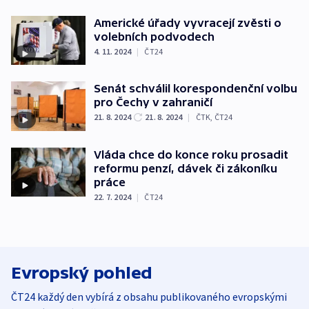
Americké úřady vyvracejí zvěsti o
volebních podvodech
4. 11. 2024
|
ČT24
Senát schválil korespondenční volbu
pro Čechy v zahraničí
21. 8. 2024
21. 8. 2024
|
ČTK
,
ČT24
Vláda chce do konce roku prosadit
reformu penzí, dávek či zákoníku
práce
22. 7. 2024
|
ČT24
Evropský pohled
ČT24 každý den vybírá z obsahu publikovaného evropskými