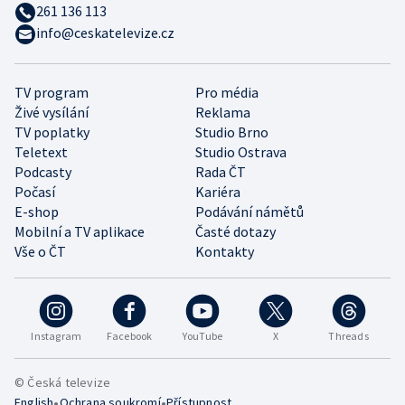
261 136 113
info@ceskatelevize.cz
TV program
Pro média
Živé vysílání
Reklama
TV poplatky
Studio Brno
Teletext
Studio Ostrava
Podcasty
Rada ČT
Počasí
Kariéra
E-shop
Podávání námětů
Mobilní a TV aplikace
Časté dotazy
Vše o ČT
Kontakty
Instagram
Facebook
YouTube
X
Threads
© Česká televize
•
•
English
Ochrana soukromí
Přístupnost