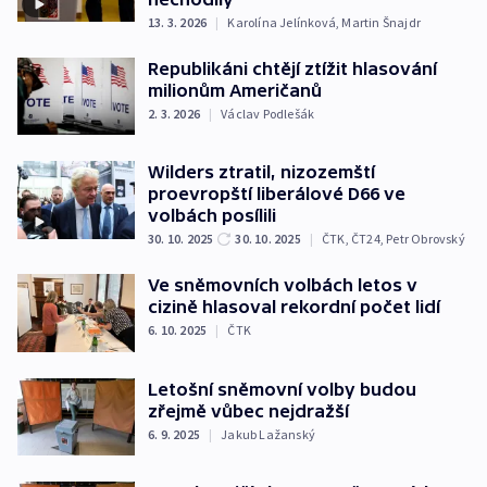
13. 3. 2026
|
Karolína Jelínková
,
Martin Šnajdr
Republikáni chtějí ztížit hlasování
milionům Američanů
2. 3. 2026
|
Václav Podlešák
Wilders ztratil, nizozemští
proevropští liberálové D66 ve
volbách posílili
30. 10. 2025
30. 10. 2025
|
ČTK
,
ČT24
,
Petr Obrovský
Ve sněmovních volbách letos v
cizině hlasoval rekordní počet lidí
6. 10. 2025
|
ČTK
Letošní sněmovní volby budou
zřejmě vůbec nejdražší
6. 9. 2025
|
Jakub Lažanský