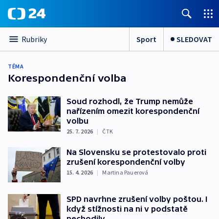
Sport
SLEDOVAT
Rubriky
TÉMA
Korespondenční volba
Soud rozhodl, že Trump nemůže
nařízením omezit korespondenční
volbu
25. 7. 2026
|
ČTK
Na Slovensku se protestovalo proti
zrušení korespondenční volby
15. 4. 2026
|
Martina Pauerová
SPD navrhne zrušení volby poštou. I
když stížnosti na ni v podstatě
nechodily