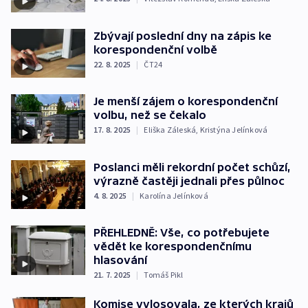
Zbývají poslední dny na zápis ke
korespondenční volbě
22. 8. 2025
|
ČT24
Je menší zájem o korespondenční
volbu, než se čekalo
17. 8. 2025
|
Eliška Záleská
,
Kristýna Jelínková
Poslanci měli rekordní počet schůzí,
výrazně častěji jednali přes půlnoc
4. 8. 2025
|
Karolína Jelínková
PŘEHLEDNĚ: Vše, co potřebujete
vědět ke korespondenčnímu
hlasování
21. 7. 2025
|
Tomáš Pikl
Komise vylosovala, ze kterých krajů