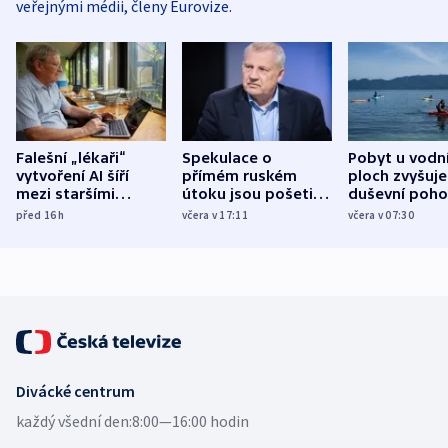
veřejnými médii, členy Eurovize.
Falešní „lékaři“
Spekulace o
Pobyt u vodn
vytvoření AI šíří
přímém ruském
ploch zvyšuje
mezi staršími
útoku jsou pošetilé,
duševní poho
Poláky nebezpečné
míní estonský
ukázala
před 16
h
včera v 17:11
včera v 07:30
zdravotní rady
bezpečnostní
mezinárodní 
expert
Divácké centrum
každý všední den:
8:00—16:00 hodin