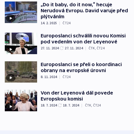
„Do it baby, do it now,“ hecuje
Nerudová Evropu. David varuje před
plýtváním
14. 2. 2025
|
ČT24
Europoslanci schválili novou Komisi
pod vedením von der Leyenové
27. 11. 2024
27. 11. 2024
|
ČTK
,
ČT24
Europoslanci se přeli o koordinaci
obrany na evropské úrovni
8. 11. 2024
|
ČT24
Von der Leyenová dál povede
Evropskou komisi
18. 7. 2024
18. 7. 2024
|
ČTK
,
ČT24