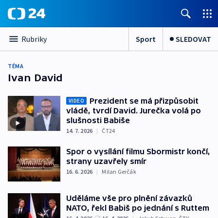
Sport
SLEDOVAT
Rubriky
TÉMA
Ivan David
Prezident se má přizpůsobit
VIDEO
vládě, tvrdí David. Jurečka volá po
slušnosti Babiše
14. 7. 2026
|
ČT24
Spor o vysílání filmu Sbormistr končí,
strany uzavřely smír
16. 6. 2026
|
Milan Gerčák
Uděláme vše pro plnění závazků
NATO, řekl Babiš po jednání s Ruttem