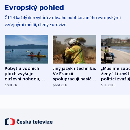
Evropský pohled
ČT24 každý den vybírá z obsahu publikovaného evropskými
veřejnými médii, členy Eurovize.
Pobyt u vodních
Jiný jazyk i technika.
„Musíme zapo
ploch zvyšuje
Ve Francii
ženy.“ Litevšt
duševní pohodu,
spolupracují hasiči z
politici zvažuj
ukázala
různých zemí
dohodu o
před 7
h
před 23
h
5. 8. 2026
mezinárodní studie
demografii