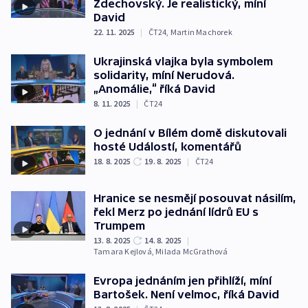
Zdechovský. Je realistický, míní
David
22. 11. 2025
|
ČT24
,
Martin Machorek
Ukrajinská vlajka byla symbolem
solidarity, míní Nerudová.
„Anomálie,“ říká David
8. 11. 2025
|
ČT24
O jednání v Bílém domě diskutovali
hosté Událostí, komentářů
18. 8. 2025
19. 8. 2025
|
ČT24
Hranice se nesmějí posouvat násilím,
řekl Merz po jednání lídrů EU s
Trumpem
13. 8. 2025
14. 8. 2025
|
Tamara Kejlová
,
Milada McGrathová
Evropa jednáním jen přihlíží, míní
Bartošek. Není velmoc, říká David