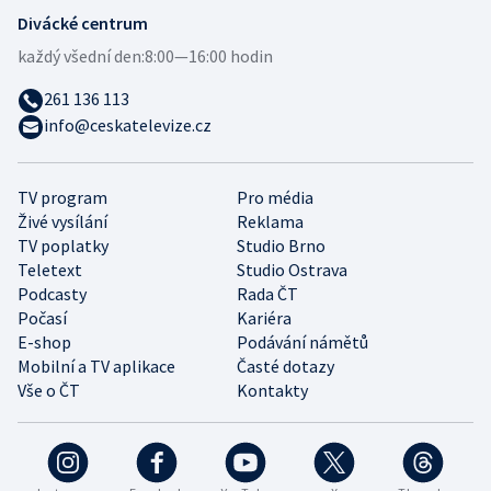
Divácké centrum
každý všední den:
8:00—16:00 hodin
261 136 113
info@ceskatelevize.cz
TV program
Pro média
Živé vysílání
Reklama
TV poplatky
Studio Brno
Teletext
Studio Ostrava
Podcasty
Rada ČT
Počasí
Kariéra
E-shop
Podávání námětů
Mobilní a TV aplikace
Časté dotazy
Vše o ČT
Kontakty