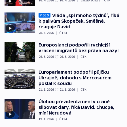
16. 4. 2026
16. 4. 2026
|
Jakub Schwan
,
ČTK
Vláda „spí mnoho týdnů“, říká
VIDEO
k palivům Skopeček. Směšné,
reaguje David
28. 3. 2026
|
ČT24
Europoslanci podpořili rychlejší
vracení migrantů bez práva na azyl
26. 3. 2026
26. 3. 2026
|
ČTK
Europarlament podpořil půjčku
Ukrajině, dohodu s Mercosurem
poslal k soudu
21. 1. 2026
21. 1. 2026
|
ČTK
Úlohou prezidenta není v cizině
slibovat dary, říká David. Chucpe,
míní Nerudová
19. 1. 2026
|
ČT24