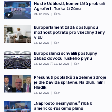
Hosté Událostí, komentářů probrali
Agrofert, Turka či Zůnu
23. 12. 2025
|
ČT24
Europarlament žádá dostupnou
možnost potratu pro všechny ženy
v EU
17. 12. 2025
|
ČTK
Europoslanci schválili postupný
zákaz dovozu ruského plynu
17. 12. 2025
17. 12. 2025
|
ČTK
Přesunutí poplatků za zelené zdroje
je dle Davida správné. Na dluh, míní
Hladík
17. 12. 2025
|
ČT24
„Naprosto nesmyslné,“ říká k
americko-ruskému plánu