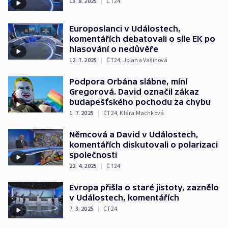
13. 8. 2025
|
ČT24
Europoslanci v Událostech,
komentářích debatovali o síle EK po
hlasování o nedůvěře
12. 7. 2025
|
ČT24
,
Jolana Vašinová
Podpora Orbána slábne, míní
Gregorová. David označil zákaz
budapešťského pochodu za chybu
1. 7. 2025
|
ČT24
,
Klára Machková
Němcová a David v Událostech,
komentářích diskutovali o polarizaci
společnosti
22. 4. 2025
|
ČT24
Evropa přišla o staré jistoty, zaznělo
v Událostech, komentářích
7. 3. 2025
|
ČT24