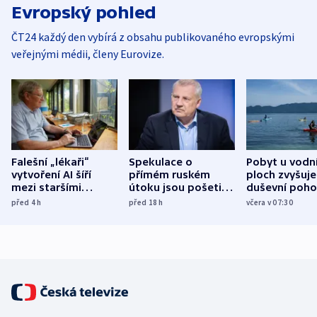
Evropský pohled
ČT24 každý den vybírá z obsahu publikovaného evropskými
veřejnými médii, členy Eurovize.
Falešní „lékaři“
Spekulace o
Pobyt u vodn
vytvoření AI šíří
přímém ruském
ploch zvyšuje
mezi staršími
útoku jsou pošetilé,
duševní poho
Poláky nebezpečné
míní estonský
ukázala
před 4
h
před 18
h
včera v 07:30
zdravotní rady
bezpečnostní
mezinárodní 
expert