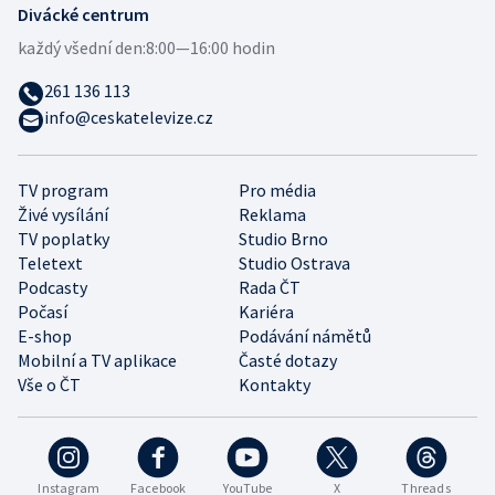
Divácké centrum
každý všední den:
8:00—16:00 hodin
261 136 113
info@ceskatelevize.cz
TV program
Pro média
Živé vysílání
Reklama
TV poplatky
Studio Brno
Teletext
Studio Ostrava
Podcasty
Rada ČT
Počasí
Kariéra
E-shop
Podávání námětů
Mobilní a TV aplikace
Časté dotazy
Vše o ČT
Kontakty
Instagram
Facebook
YouTube
X
Threads