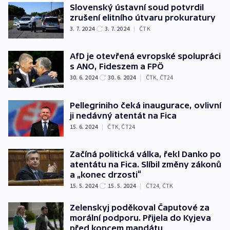
Slovenský ústavní soud potvrdil
zrušení elitního útvaru prokuratury
3. 7. 2024
3. 7. 2024
|
ČTK
AfD je otevřená evropské spolupráci
s ANO, Fideszem a FPÖ
30. 6. 2024
30. 6. 2024
|
ČTK
,
ČT24
Pellegriniho čeká inaugurace, ovlivní
ji nedávný atentát na Fica
15. 6. 2024
|
ČTK
,
ČT24
Začíná politická válka, řekl Danko po
atentátu na Fica. Slíbil změny zákonů
a „konec drzosti“
15. 5. 2024
15. 5. 2024
|
ČT24
,
ČTK
Zelenskyj poděkoval Čaputové za
morální podporu. Přijela do Kyjeva
před koncem mandátu