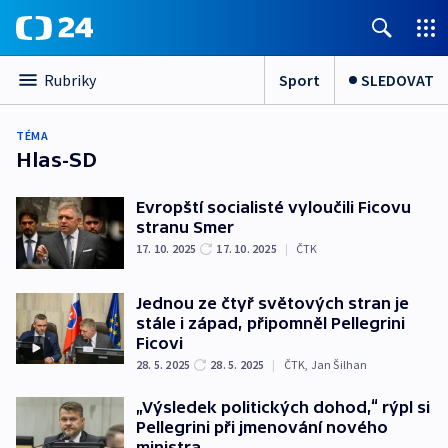
Sport
SLEDOVAT
Rubriky
TÉMA
Hlas-SD
Evropští socialisté vyloučili Ficovu
stranu Smer
17. 10. 2025
17. 10. 2025
|
ČTK
Jednou ze čtyř světových stran je
stále i západ, připomněl Pellegrini
Ficovi
28. 5. 2025
28. 5. 2025
|
ČTK
,
Jan Šilhan
„Výsledek politických dohod,“ rýpl si
Pellegrini při jmenování nového
ministra