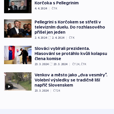
Korčoka s Pellegrinim
4. 4. 2024
|
ČTK
Pellegrini s Korčokem se střetli v
televizním duelu. Do rozhlasového
přišel jen jeden
2. 4. 2024
2. 4. 2024
|
ČTK
Slováci vybírali prezidenta.
Hlasování se protáhlo kvůli kolapsu
člena komise
23. 3. 2024
23. 3. 2024
|
ČT 24
,
ČTK
Venkov a město jako „dva vesmíry“.
Volební výsledky se tradičně liší
napříč Slovenskem
23. 3. 2024
|
ČT24