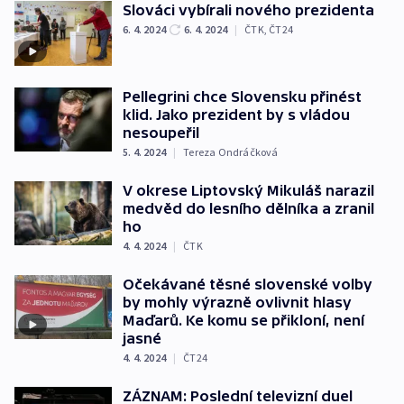
Slováci vybírali nového prezidenta
6. 4. 2024
6. 4. 2024
|
ČTK
,
ČT24
Pellegrini chce Slovensku přinést
klid. Jako prezident by s vládou
nesoupeřil
5. 4. 2024
|
Tereza Ondráčková
V okrese Liptovský Mikuláš narazil
medvěd do lesního dělníka a zranil
ho
4. 4. 2024
|
ČTK
Očekávané těsné slovenské volby
by mohly výrazně ovlivnit hlasy
Maďarů. Ke komu se přikloní, není
jasné
4. 4. 2024
|
ČT24
ZÁZNAM: Poslední televizní duel