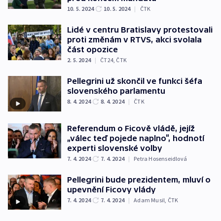
10. 5. 2024
10. 5. 2024
|
ČTK
Lidé v centru Bratislavy protestovali
proti změnám v RTVS, akci svolala
část opozice
2. 5. 2024
|
ČT24
,
ČTK
Pellegrini už skončil ve funkci šéfa
slovenského parlamentu
8. 4. 2024
8. 4. 2024
|
ČTK
Referendum o Ficově vládě, jejíž
„válec teď pojede naplno“, hodnotí
experti slovenské volby
7. 4. 2024
7. 4. 2024
|
Petra Hosenseidlová
Pellegrini bude prezidentem, mluví o
upevnění Ficovy vlády
7. 4. 2024
7. 4. 2024
|
Adam Musil
,
ČTK