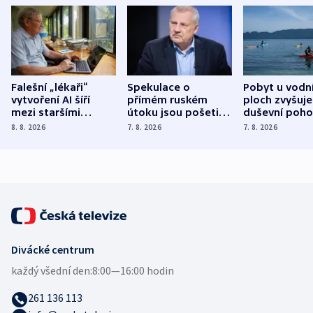
Falešní „lékaři“
Spekulace o
Pobyt u vodn
vytvoření AI šíří
přímém ruském
ploch zvyšuje
mezi staršími
útoku jsou pošetilé,
duševní poho
Poláky nebezpečné
míní estonský
ukázala
8. 8. 2026
7. 8. 2026
7. 8. 2026
zdravotní rady
bezpečnostní
mezinárodní 
expert
Divácké centrum
každý všední den:
8:00—16:00 hodin
261 136 113