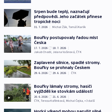
Srpen bude teplý, naznačují
předpovědi. Jeho začátek přinese
tropické noci
31. 7. 2026
|
Michal Žák
,
Tomáš Karlík
Bouřky postupovaly řadou míst
Česka
17. 7. 2026
18. 7. 2026
|
Jakub Chodil
,
Jolana Vašinová
,
ČTK
Zaplavené silnice, spadlé stromy.
Bouřky se prohnaly Českem
29. 6. 2026
29. 6. 2026
|
ČTK
Bouřky lámaly stromy, hasiči
vyjížděli ke stovkám událostí
20. 6. 2026
21. 6. 2026
|
ČTK
,
Tereza Kořénková
,
Michal Čejka
, +3 další
Horký víkend mohou narušit silné