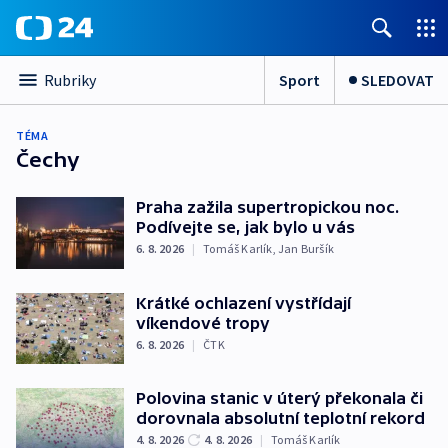
Sport
SLEDOVAT
Rubriky
TÉMA
Čechy
Praha zažila supertropickou noc.
Podívejte se, jak bylo u vás
6. 8. 2026
|
Tomáš Karlík
,
Jan Buršík
Krátké ochlazení vystřídají
víkendové tropy
6. 8. 2026
|
ČTK
Polovina stanic v úterý překonala či
dorovnala absolutní teplotní rekord
4. 8. 2026
4. 8. 2026
|
Tomáš Karlík