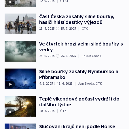
12. 9. 2025
|
ČT24
Část Česka zasáhly silné bouřky,
hasiči hlásí desítky výjezdů
15. 7. 2025
15. 7. 2025
|
ČTK
Ve čtvrtek hrozí velmi silné bouřky s
vedry
25. 6. 2025
25. 6. 2025
|
Jakub Chodil
Silné bouřky zasáhly Nymbursko a
Příbramsko
4. 6. 2025
5. 6. 2025
|
Jan Škoda
,
ČTK
Teplé víkendové počasí vydrží i do
dalšího týdne
10. 4. 2025
|
ČTK
Slučování krajů není podle Holiše