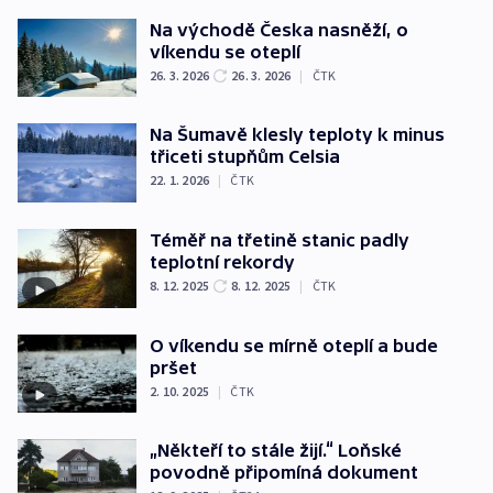
Na východě Česka nasněží, o
víkendu se oteplí
26. 3. 2026
26. 3. 2026
|
ČTK
Na Šumavě klesly teploty k minus
třiceti stupňům Celsia
22. 1. 2026
|
ČTK
Téměř na třetině stanic padly
teplotní rekordy
8. 12. 2025
8. 12. 2025
|
ČTK
O víkendu se mírně oteplí a bude
pršet
2. 10. 2025
|
ČTK
„Někteří to stále žijí.“ Loňské
povodně připomíná dokument