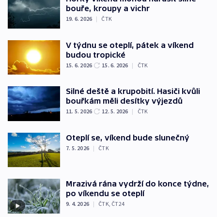
bouře, kroupy a vichr
19. 6. 2026
|
ČTK
V týdnu se oteplí, pátek a víkend
budou tropické
15. 6. 2026
15. 6. 2026
|
ČTK
Silné deště a krupobití. Hasiči kvůli
bouřkám měli desítky výjezdů
11. 5. 2026
12. 5. 2026
|
ČTK
Oteplí se, víkend bude slunečný
7. 5. 2026
|
ČTK
Mrazivá rána vydrží do konce týdne,
po víkendu se oteplí
9. 4. 2026
|
ČTK
,
ČT24