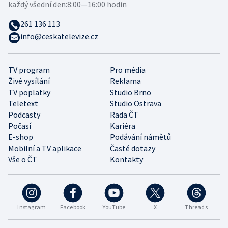
každý všední den:
8:00—16:00 hodin
261 136 113
info@ceskatelevize.cz
TV program
Pro média
Živé vysílání
Reklama
TV poplatky
Studio Brno
Teletext
Studio Ostrava
Podcasty
Rada ČT
Počasí
Kariéra
E-shop
Podávání námětů
Mobilní a TV aplikace
Časté dotazy
Vše o ČT
Kontakty
Instagram
Facebook
YouTube
X
Threads