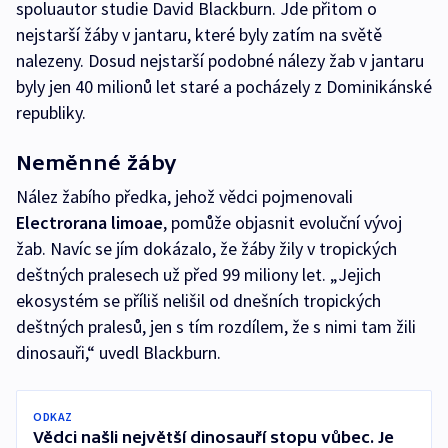
spoluautor studie David Blackburn. Jde přitom o
nejstarší žáby v jantaru, které byly zatím na světě
nalezeny. Dosud nejstarší podobné nálezy žab v jantaru
byly jen 40 milionů let staré a pocházely z Dominikánské
republiky.
Neměnné žáby
Nález žabího předka, jehož vědci pojmenovali
Electrorana limoae
, pomůže objasnit evoluční vývoj
žab. Navíc se jím dokázalo, že žáby žily v tropických
deštných pralesech už před 99 miliony let. „Jejich
ekosystém se příliš nelišil od dnešních tropických
deštných pralesů, jen s tím rozdílem, že s nimi tam žili
dinosauři,“ uvedl Blackburn.
ODKAZ
Vědci našli největší dinosauří stopu vůbec. Je