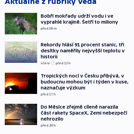
Aktuálně z rubriky
Věda
Bobří mokřady udrží vodu i ve
vyprahlé krajině. Šetří to miliony
před 38
m
Rekordy hlásí 91 procent stanic, tři
desítky naměřily nejvyšší teplotu v
historii
včera
před 12
h
Tropických nocí v Česku přibývá, v
budoucnu mohou být i týden v kuse,
naznačuje výzkum
před 17
h
Do Měsíce zřejmě cíleně narazila
část rakety SpaceX, Zemi nebezpečí
nehrozilo
před 20
h