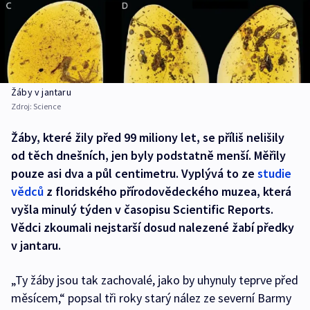
Žáby v jantaru
Zdroj:
Science
Žáby, které žily před 99 miliony let, se příliš nelišily
od těch dnešních, jen byly podstatně menší. Měřily
pouze asi dva a půl centimetru. Vyplývá to ze
studie
vědců
z floridského přírodovědeckého muzea, která
vyšla minulý týden v časopisu Scientific Reports.
Vědci zkoumali nejstarší dosud nalezené žabí předky
v jantaru.
„Ty žáby jsou tak zachovalé, jako by uhynuly teprve před
měsícem,“ popsal tři roky starý nález ze severní Barmy