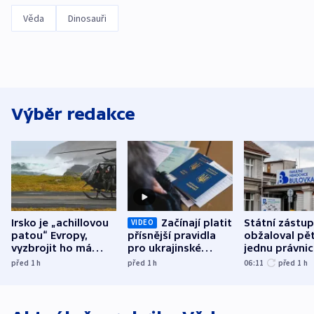
Věda
Dinosauři
Výběr redakce
Irsko je „achillovou
Začínají platit
Státní zástu
VIDEO
patou“ Evropy,
přísnější pravidla
obžaloval pět 
vyzbrojit ho má
pro ukrajinské
jednu právni
Francie
uprchlíky
osobu v kauz
před 1
h
před 1
h
06:11
před 1
h
Bulovky