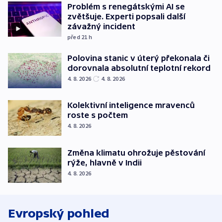
Problém s renegátskými AI se
zvětšuje. Experti popsali další
závažný incident
před 21
h
Polovina stanic v úterý překonala či
dorovnala absolutní teplotní rekord
4. 8. 2026
4. 8. 2026
Kolektivní inteligence mravenců
roste s počtem
4. 8. 2026
Změna klimatu ohrožuje pěstování
rýže, hlavně v Indii
4. 8. 2026
Evropský pohled