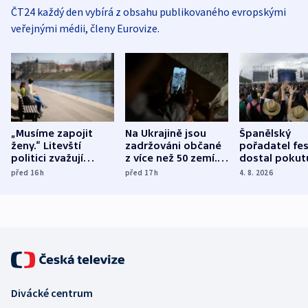
ČT24 každý den vybírá z obsahu publikovaného evropskými
veřejnými médii, členy Eurovize.
„Musíme zapojit
Na Ukrajině jsou
Španělský
ženy.“ Litevští
zadržováni občané
pořadatel fes
politici zvažují
z více než 50 zemí.
dostal pokut
dohodu o
Bojovali na straně
nekalé prakti
před 16
h
před 17
h
4. 8. 2026
demografii
Ruska
Divácké centrum