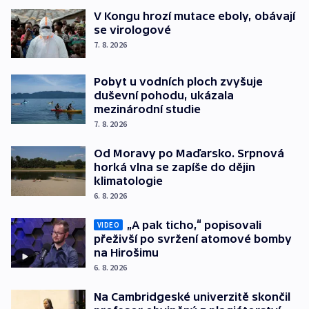
V Kongu hrozí mutace eboly, obávají
se virologové
7. 8. 2026
Pobyt u vodních ploch zvyšuje
duševní pohodu, ukázala
mezinárodní studie
7. 8. 2026
Od Moravy po Maďarsko. Srpnová
horká vlna se zapíše do dějin
klimatologie
6. 8. 2026
„A pak ticho,“ popisovali
VIDEO
přeživší po svržení atomové bomby
na Hirošimu
6. 8. 2026
Na Cambridgeské univerzitě skončil