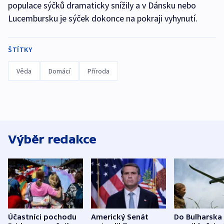
populace sýčků dramaticky snížily a v Dánsku nebo
Lucembursku je sýček dokonce na pokraji vyhynutí.
ŠTÍTKY
Věda
Domácí
Příroda
Výběr redakce
Účastníci pochodu
Americký Senát
Do Bulharska