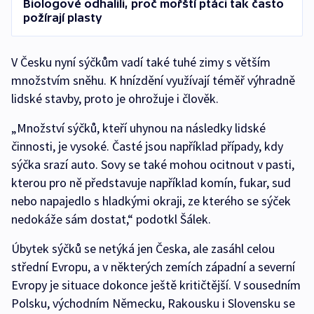
Biologové odhalili, proč mořští ptáci tak často
požírají plasty
V Česku nyní sýčkům vadí také tuhé zimy s větším
množstvím sněhu. K hnízdění využívají téměř výhradně
lidské stavby, proto je ohrožuje i člověk.
„Množství sýčků, kteří uhynou na následky lidské
činnosti, je vysoké. Časté jsou například případy, kdy
sýčka srazí auto. Sovy se také mohou ocitnout v pasti,
kterou pro ně představuje například komín, fukar, sud
nebo napajedlo s hladkými okraji, ze kterého se sýček
nedokáže sám dostat,“ podotkl Šálek.
Úbytek sýčků se netýká jen Česka, ale zasáhl celou
střední Evropu, a v některých zemích západní a severní
Evropy je situace dokonce ještě kritičtější. V sousedním
Polsku, východním Německu, Rakousku i Slovensku se