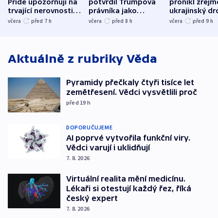
Pride upozorňují na
potvrdil Trumpova
pronikl zřejm
trvající nerovnosti i
právníka jako
ukrajinský dr
společenskou
ministra
explodoval k
včera
před 7
h
včera
před 8
h
včera
před 9
h
atmosféru
spravedlnosti
od plynovod
Aktuálně z rubriky
Věda
Pyramidy přečkaly čtyři tisíce let
zemětřesení. Vědci vysvětlili proč
před 19
h
DOPORUČUJEME
AI poprvé vytvořila funkční viry.
Vědci varují i uklidňují
7. 8. 2026
Virtuální realita mění medicínu.
Lékaři si otestují každý řez, říká
český expert
7. 8. 2026