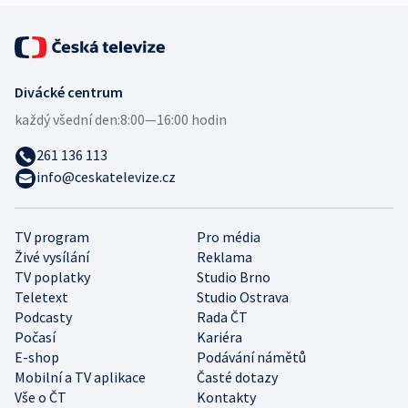
Divácké centrum
každý všední den:
8:00—16:00 hodin
261 136 113
info@ceskatelevize.cz
TV program
Pro média
Živé vysílání
Reklama
TV poplatky
Studio Brno
Teletext
Studio Ostrava
Podcasty
Rada ČT
Počasí
Kariéra
E-shop
Podávání námětů
Mobilní a TV aplikace
Časté dotazy
Vše o ČT
Kontakty