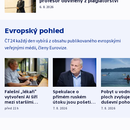
profesor obviněný z plagiátorství
6. 8. 2026
Evropský pohled
ČT24 každý den vybírá z obsahu publikovaného evropskými
veřejnými médii, členy Eurovize.
Falešní „lékaři“
Spekulace o
Pobyt u vodn
vytvoření AI šíří
přímém ruském
ploch zvyšuje
mezi staršími
útoku jsou pošetilé,
duševní poho
Poláky nebezpečné
míní estonský
ukázala
před 21
h
7. 8. 2026
7. 8. 2026
zdravotní rady
bezpečnostní
mezinárodní 
expert