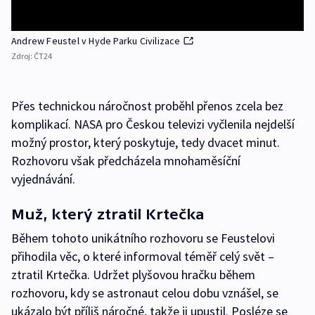
Andrew Feustel v Hyde Parku Civilizace
Zdroj:
ČT24
Přes technickou náročnost proběhl přenos zcela bez
komplikací. NASA pro Českou televizi vyčlenila nejdelší
možný prostor, který poskytuje, tedy dvacet minut.
Rozhovoru však předcházela mnohaměsíční
vyjednávání.
Muž, který ztratil Krtečka
Během tohoto unikátního rozhovoru se Feustelovi
přihodila věc, o které informoval téměř celý svět –
ztratil Krtečka. Udržet plyšovou hračku během
rozhovoru, kdy se astronaut celou dobu vznášel, se
ukázalo být příliš náročné, takže ji upustil. Posléze se