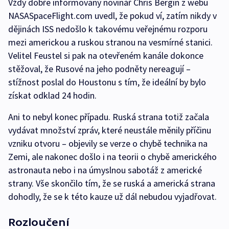
Vždy dobře informovaný novinář Chris Bergin z webu
NASASpaceFlight.com uvedl, že pokud ví, zatím nikdy v
dějinách ISS nedošlo k takovému veřejnému rozporu
mezi americkou a ruskou stranou na vesmírné stanici.
Velitel Feustel si pak na otevřeném kanále dokonce
stěžoval, že Rusové na jeho podněty nereagují –
stížnost poslal do Houstonu s tím, že ideální by bylo
získat odklad 24 hodin.
Ani to nebyl konec případu. Ruská strana totiž začala
vydávat množství zpráv, které neustále měnily příčinu
vzniku otvoru – objevily se verze o chybě technika na
Zemi, ale nakonec došlo i na teorii o chybě amerického
astronauta nebo i na úmyslnou sabotáž z americké
strany. Vše skončilo tím, že se ruská a americká strana
dohodly, že se k této kauze už dál nebudou vyjadřovat.
Rozloučení