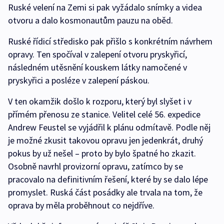
Ruské velení na Zemi si pak vyžádalo snímky a videa
otvoru a dalo kosmonautům pauzu na oběd.
Ruské řídicí středisko pak přišlo s konkrétním návrhem
opravy. Ten spočíval v zalepení otvoru pryskyřicí,
následném utěsnění kouskem látky namočené v
pryskyřici a posléze v zalepení páskou.
V ten okamžik došlo k rozporu, který byl slyšet i v
přímém přenosu ze stanice. Velitel celé 56. expedice
Andrew Feustel se vyjádřil k plánu odmítavě. Podle něj
je možné zkusit takovou opravu jen jedenkrát, druhý
pokus by už nešel – proto by bylo špatné ho zkazit.
Osobně navrhl provizorní opravu, zatímco by se
pracovalo na definitivním řešení, které by se dalo lépe
promyslet. Ruská část posádky ale trvala na tom, že
oprava by měla proběhnout co nejdříve.