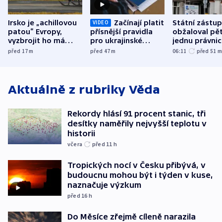
Irsko je „achillovou
Začínají platit
Státní zástu
VIDEO
patou“ Evropy,
přísnější pravidla
obžaloval pět 
vyzbrojit ho má
pro ukrajinské
jednu právni
Francie
uprchlíky
osobu v kauz
před 17
m
před 47
m
06:11
před 51
Bulovky
Aktuálně z rubriky
Věda
Rekordy hlásí 91 procent stanic, tři
desítky naměřily nejvyšší teplotu v
historii
včera
před 11
h
Tropických nocí v Česku přibývá, v
budoucnu mohou být i týden v kuse,
naznačuje výzkum
před 16
h
Do Měsíce zřejmě cíleně narazila