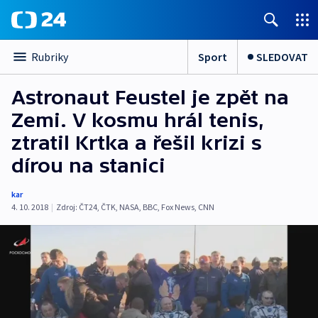
Sport
SLEDOVAT
Rubriky
Astronaut Feustel je zpět na
Zemi. V kosmu hrál tenis,
ztratil Krtka a řešil krizi s
dírou na stanici
kar
4. 10. 2018
|
Zdroj:
ČT24
,
ČTK
,
NASA
,
BBC
,
Fox News
,
CNN