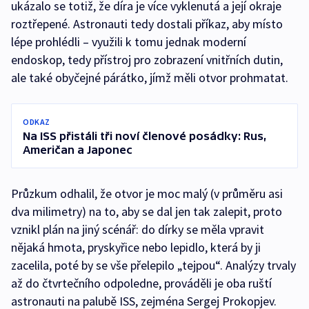
ukázalo se totiž, že díra je více vyklenutá a její okraje
roztřepené. Astronauti tedy dostali příkaz, aby místo
lépe prohlédli – využili k tomu jednak moderní
endoskop, tedy přístroj pro zobrazení vnitřních dutin,
ale také obyčejné párátko, jímž měli otvor prohmatat.
ODKAZ
Na ISS přistáli tři noví členové posádky: Rus,
Američan a Japonec
Průzkum odhalil, že otvor je moc malý (v průměru asi
dva milimetry) na to, aby se dal jen tak zalepit, proto
vznikl plán na jiný scénář: do dírky se měla vpravit
nějaká hmota, pryskyřice nebo lepidlo, která by ji
zacelila, poté by se vše přelepilo „tejpou“. Analýzy trvaly
až do čtvrtečního odpoledne, prováděli je oba ruští
astronauti na palubě ISS, zejména Sergej Prokopjev.