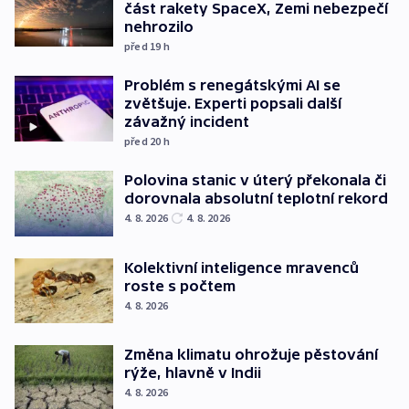
část rakety SpaceX, Zemi nebezpečí
nehrozilo
před 19
h
Problém s renegátskými AI se
zvětšuje. Experti popsali další
závažný incident
před 20
h
Polovina stanic v úterý překonala či
dorovnala absolutní teplotní rekord
4. 8. 2026
4. 8. 2026
Kolektivní inteligence mravenců
roste s počtem
4. 8. 2026
Změna klimatu ohrožuje pěstování
rýže, hlavně v Indii
4. 8. 2026