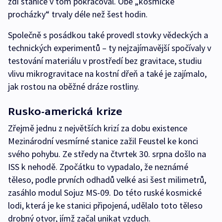
zdi stanice v tom pokračoval. Obě „kosmické
procházky“ trvaly déle než šest hodin.
Společně s posádkou také provedl stovky vědeckých a
technických experimentů – ty nejzajímavější spočívaly v
testování materiálu v prostředí bez gravitace, studiu
vlivu mikrogravitace na kostní dřeň a také je zajímalo,
jak rostou na oběžné dráze rostliny.
Rusko-americká krize
Zřejmě jednu z největších krizí za dobu existence
Mezinárodní vesmírné stanice zažil Feustel ke konci
svého pohybu. Ze středy na čtvrtek 30. srpna došlo na
ISS k nehodě. Zpočátku to vypadalo, že neznámé
těleso, podle prvních odhadů velké asi šest milimetrů,
zasáhlo modul Sojuz MS-09. Do této ruské kosmické
lodi, která je ke stanici připojená, udělalo toto těleso
drobný otvor, jímž začal unikat vzduch.