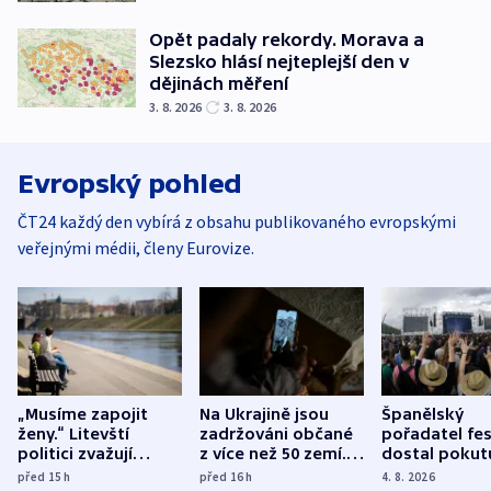
Opět padaly rekordy. Morava a
Slezsko hlásí nejteplejší den v
dějinách měření
3. 8. 2026
3. 8. 2026
Evropský pohled
ČT24 každý den vybírá z obsahu publikovaného evropskými
veřejnými médii, členy Eurovize.
„Musíme zapojit
Na Ukrajině jsou
Španělský
ženy.“ Litevští
zadržováni občané
pořadatel fes
politici zvažují
z více než 50 zemí.
dostal pokut
dohodu o
Bojovali na straně
nekalé prakti
před 15
h
před 16
h
4. 8. 2026