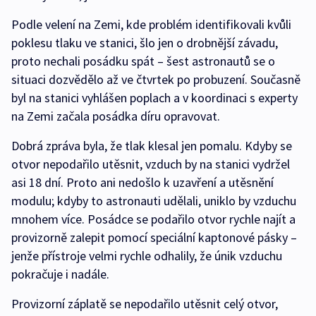
Podle velení na Zemi, kde problém identifikovali kvůli
poklesu tlaku ve stanici, šlo jen o drobnější závadu,
proto nechali posádku spát – šest astronautů se o
situaci dozvědělo až ve čtvrtek po probuzení. Současně
byl na stanici vyhlášen poplach a v koordinaci s experty
na Zemi začala posádka díru opravovat.
Dobrá zpráva byla, že tlak klesal jen pomalu. Kdyby se
otvor nepodařilo utěsnit, vzduch by na stanici vydržel
asi 18 dní. Proto ani nedošlo k uzavření a utěsnění
modulu; kdyby to astronauti udělali, uniklo by vzduchu
mnohem více. Posádce se podařilo otvor rychle najít a
provizorně zalepit pomocí speciální kaptonové pásky –
jenže přístroje velmi rychle odhalily, že únik vzduchu
pokračuje i nadále.
Provizorní záplatě se nepodařilo utěsnit celý otvor,