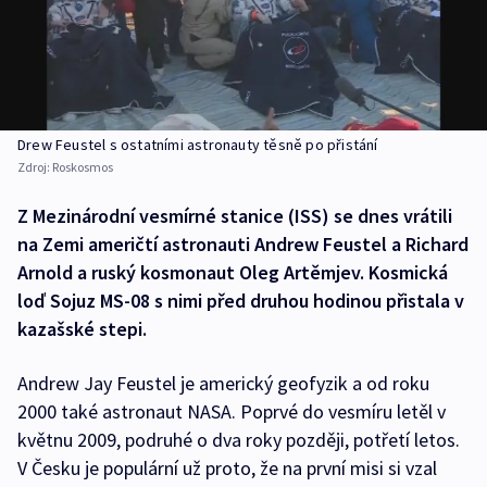
Drew Feustel s ostatními astronauty těsně po přistání
Zdroj:
Roskosmos
Z Mezinárodní vesmírné stanice (ISS) se dnes vrátili
na Zemi američtí astronauti Andrew Feustel a Richard
Arnold a ruský kosmonaut Oleg Artěmjev. Kosmická
loď Sojuz MS-08 s nimi před druhou hodinou přistala v
kazašské stepi.
Andrew Jay Feustel je americký geofyzik a od roku
2000 také astronaut NASA. Poprvé do vesmíru letěl v
květnu 2009, podruhé o dva roky později, potřetí letos.
V Česku je populární už proto, že na první misi si vzal