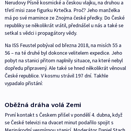
Nerudovy Písně kosmické a českou vlajku, na druhou a
třetí misi zase figurku Krtečka. Proč? Jeho manželka
má po své mamince ze Znojma české předky. Do České
republiky se několikrát vrátil, přednášel u nás a také se
setkal s vědci i propagátory vědy.
Na ISS Feustel pobýval od března 2018, na misích 55 a
56 – na té druhé byl dokonce velitelem expedice. Jeho
pobyt na stanici přitom naplnily situace, na které nebyl
dopředu připravený. Ale také se hned několikrát věnoval
České republice. V kosmu strávil 197 dní. Takhle
vypadalo přistání:
Oběžná dráha volá Zemi
První kontakt s Českem přišel v pondělí 4. dubna, když
se České televizi na dvacet minut podařilo spojit s
Mezinárodní vesmírnou stanicí. Moderátor Daniel Stach