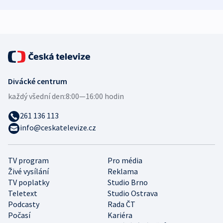
demografii
Ruska
Divácké centrum
každý všední den:
8:00—16:00 hodin
261 136 113
info@ceskatelevize.cz
TV program
Pro média
Živé vysílání
Reklama
TV poplatky
Studio Brno
Teletext
Studio Ostrava
Podcasty
Rada ČT
Počasí
Kariéra