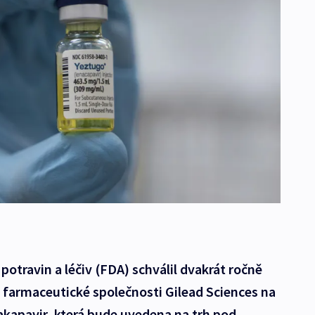
otravin a léčiv (FDA) schválil dvakrát ročně
 farmaceutické společnosti Gilead Sciences na
nakapavir, která bude uvedena na trh pod