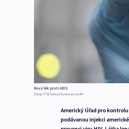
Nový lék proti AIDS
Zdroj:
ČTK/Gilead Sciences via AP
Americký Úřad pro kontrolu p
podávanou injekci americké
prevenci viru HIV. Látka le