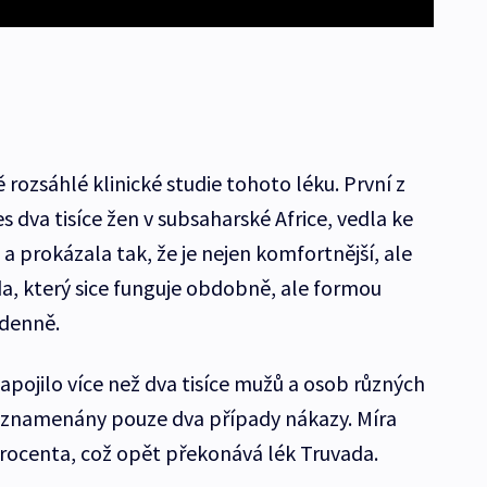
 rozsáhlé klinické studie tohoto léku. První z
es dva tisíce žen v subsaharské Africe, vedla ke
 a prokázala tak, že je nejen komfortnější, ale
da, který sice funguje obdobně, ale formou
 denně.
zapojilo více než dva tisíce mužů a osob různých
zaznamenány pouze dva případy nákazy. Míra
rocenta, což opět překonává lék Truvada.