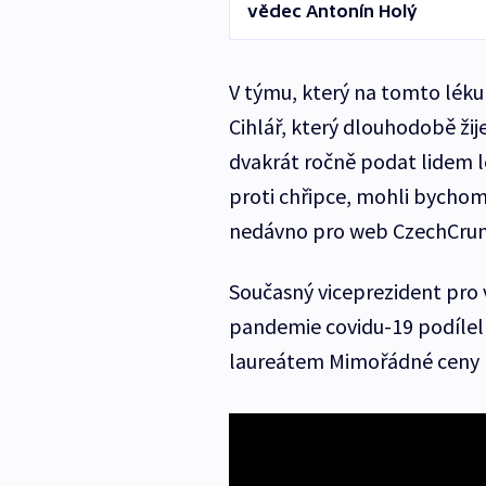
vědec Antonín Holý
V týmu, který na tomto léku 
Cihlář, který dlouhodobě ži
dvakrát ročně podat lidem l
proti chřipce, mohli bychom 
nedávno pro web CzechCrun
Současný viceprezident pro v
pandemie covidu-19 podílel n
laureátem Mimořádné ceny N