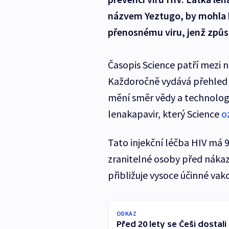
názvem Yeztugo, by mohla hr
přenosnému viru, jenž způ
Časopis Science patří mezi n
Každoročně vydává přehled 
mění směr vědy a technologií
lenakapavir, který Science
o
Tato injekční léčba HIV má 
zranitelné osoby před nákaz
přibližuje vysoce účinné vakc
ODKAZ
Před 20 lety se Češi dostali 