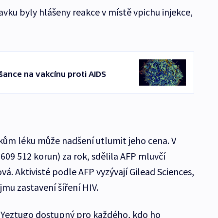
vku byly hlášeny reakce v místě vpichu injekce,
šance na vakcínu proti AIDS
ům léku může nadšení utlumit jeho cena. V
609 512 korun) za rok, sdělila AFP mluvčí
á. Aktivisté podle AFP vyzývají Gilead Sciences,
jmu zastavení šíření HIV.
 Yeztugo dostupný pro každého, kdo ho