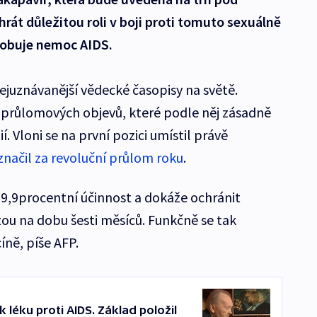
át důležitou roli v boji proti tomuto sexuálně
sobuje nemoc AIDS.
ejuznávanější vědecké časopisy na světě.
průlomových objevů, které podle něj zásadně
. Vloni se na první pozici umístil právě
značil za revoluční průlom roku
.
99,9procentní účinnost a dokáže ochránit
ou na dobu šesti měsíců. Funkčně se tak
íně, píše AFP.
k léku proti AIDS. Základ položil