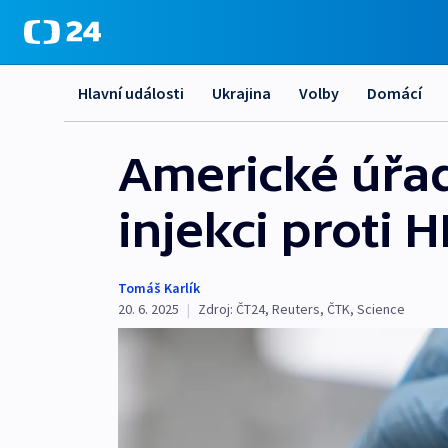
Hlavní události
Ukrajina
Volby
Domácí
Americké úřad
injekci proti H
Tomáš Karlík
20. 6. 2025
|
Zdroj:
ČT24
,
Reuters
,
ČTK
,
Science