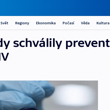
Svět
Regiony
Ekonomika
Počasí
Věda
Kultura
y schválily prevent
IV