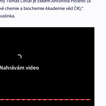
rmy Tomáš Cihlář je žákem Antonína Holého (a
cké chemie a biochemie Akademie věd ČR),“
valinka.
Nahrávám video