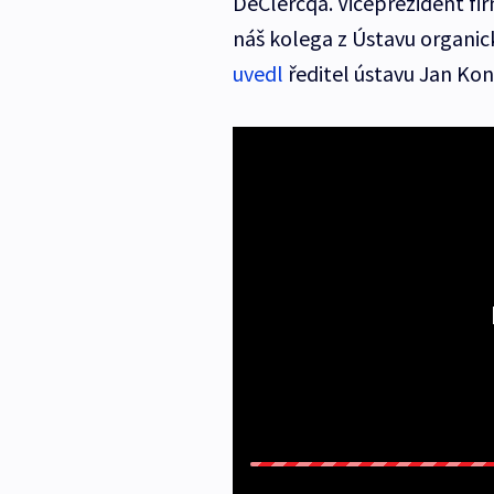
DeClercqa. Viceprezident fi
náš kolega z Ústavu organi
uvedl
ředitel ústavu Jan Kon