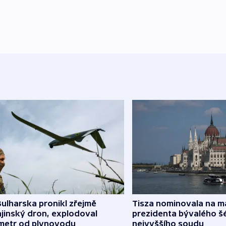
ulharska pronikl zřejmě
Tisza nominovala na 
jinský dron, explodoval
prezidenta bývalého š
ometr od plynovodu
nejvyššího soudu