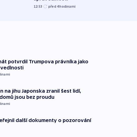
12:53
před 4
hodinami
át potvrdil Trumpova právníka jako
avedlnosti
dinami
n na jihu Japonska zranil šest lidí,
c domů jsou bez proudu
dinami
řejnil další dokumenty o pozorování