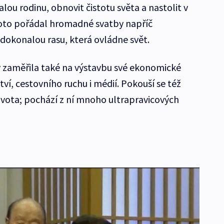
lou rodinu, obnovit čistotu světa a nastolit v
oto pořádal hromadné svatby napříč
 dokonalou rasu, která ovládne svět.
ev zaměřila také na výstavbu své ekonomické
tví, cestovního ruchu i médií. Pokouší se též
ivota; pochází z ní mnoho ultrapravicových