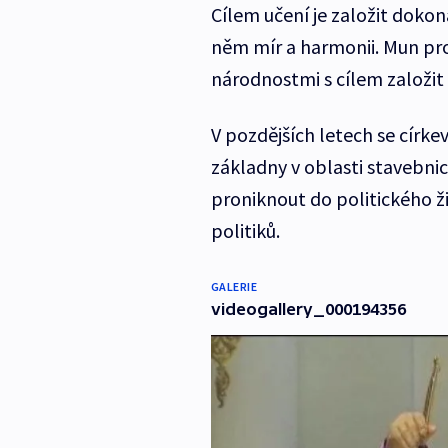
Cílem učení je založit dokona
něm mír a harmonii. Mun pr
národnostmi s cílem založit
V pozdějších letech se círk
základny v oblasti stavebnic
proniknout do politického ž
politiků.
GALERIE
videogallery_000194356