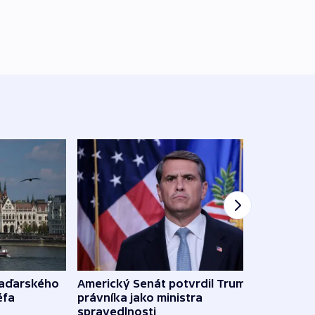
Ruský
maďarského
Americký Senát potvrdil Trumpova
čtyři 
éfa
právníka jako ministra
spravedlnosti
08:20