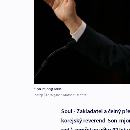
Son-mjong Mun
Zdroj:
ČTK/AP/John Marshall Mantel
Soul - Zakladatel a čelný p
korejský reverend Son-mjo
red.) zemřel ve věku 92 let