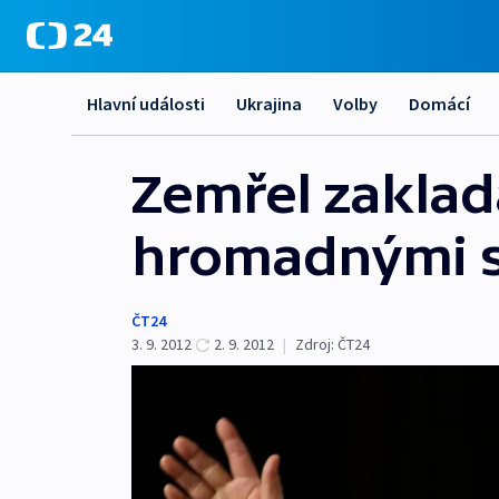
Hlavní události
Ukrajina
Volby
Domácí
Zemřel zaklad
hromadnými 
ČT24
3. 9. 2012
2. 9. 2012
|
Zdroj:
ČT24