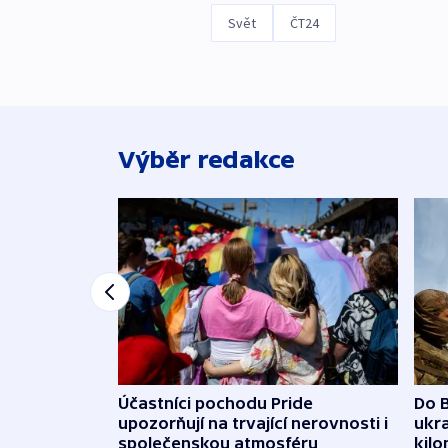
Svět
ČT24
Výběr redakce
Účastníci pochodu Pride
Do B
upozorňují na trvající nerovnosti i
ukra
společenskou atmosféru
kil