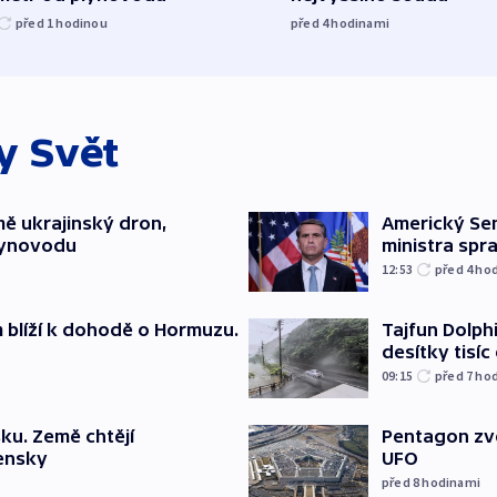
před 1
hodinou
před 4
hodinami
ky
Svět
mě ukrajinský dron,
Americký Sen
lynovodu
ministra spr
12:53
před 4
ho
m blíží k dohodě o Hormuzu.
Tajfun Dolphi
desítky tisí
09:15
před 7
ho
ku. Země chtějí
Pentagon zve
jensky
UFO
před 8
hodinami