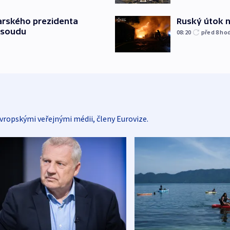
Ruský útok na
arského prezidenta
 soudu
08:20
před 8
ho
vropskými veřejnými médii, členy Eurovize.