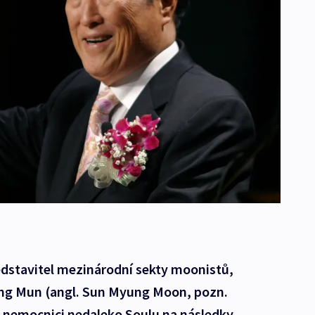
ředstavitel mezinárodní sekty moonistů,
ng Mun (angl. Sun Myung Moon, pozn.
 v nemocnici nedaleko Soulu na následky