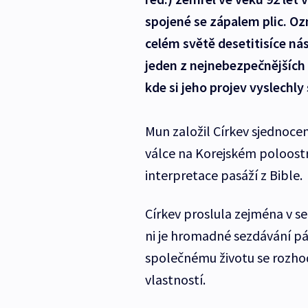
spojené se zápalem plic. Ozn
celém světě desetitisíce n
jeden z nejnebezpečnějších 
kde si jeho projev vyslechly 
Mun založil Církev sjednocen
válce na Korejském poloost
interpretace pasáží z Bible.
Církev proslula zejména v 
ni je hromadné sezdávání pá
společnému životu se rozhod
vlastností.