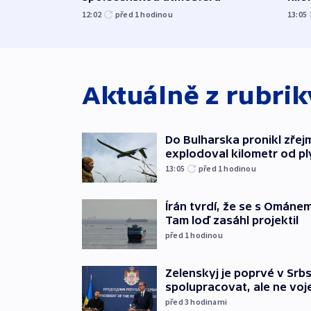
12:02
před 1
hodinou
13:05
Aktuálně z rubri
Do Bulharska pronikl zřej
explodoval kilometr od p
13:05
před 1
hodinou
Írán tvrdí, že se s Ománe
Tam loď zasáhl projektil
před 1
hodinou
Zelenskyj je poprvé v Srbs
spolupracovat, ale ne vo
před 3
hodinami