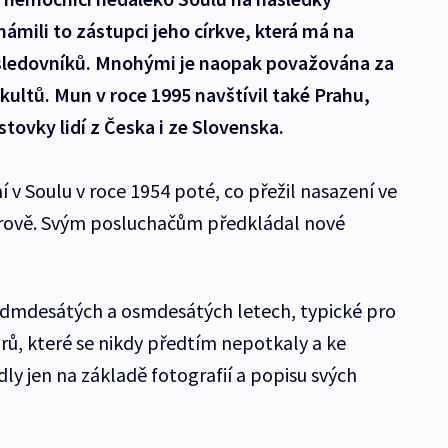
ámili to zástupci jeho církve, která má na
ásledovníků. Mnohými je naopak považována za
kultů. Mun v roce 1995 navštívil také Prahu,
stovky lidí z Česka i ze Slovenska.
í v Soulu v roce 1954 poté, co přežil nasazení ve
rově. Svým posluchačům předkládal nové
sedmdesátých a osmdesátých letech, typické pro
rů, které se nikdy předtím nepotkaly a ke
ly jen na základě fotografií a popisu svých