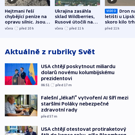
Hejtmani řeší
Ukrajina zasáhla
Dron n
VIDEO
chybějící peníze na
sklad Wildberries,
letišti u Lips
opravu silnic. Jsou
Rusové útočili na
skoro kilo trh
nenárokové, namítá
trh, hasiče či
indicie ukazuj
včera
před 10
h
včera
před 11
h
před 11
h
ministerstvo
stadion
Rusko
Aktuálně z rubriky
Svět
USA chtějí poskytnout miliardu
dolarů novému kolumbijskému
prezidentovi
06:51
před 17
m
Falešní „lékaři“ vytvoření AI šíří mezi
staršími Poláky nebezpečné
zdravotní rady
před 57
m
USA chtějí otestovat protiraketový