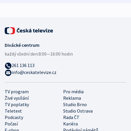
expert
Divácké centrum
každý všední den:
8:00—16:00 hodin
261 136 113
info@ceskatelevize.cz
TV program
Pro média
Živé vysílání
Reklama
TV poplatky
Studio Brno
Teletext
Studio Ostrava
Podcasty
Rada ČT
Počasí
Kariéra
E-shop
Podávání námětů