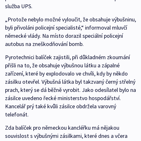
služba UPS.
„Protože nebylo možné vyloučit, že obsahuje výbušninu,
byli přivoláni policejní specialisté,“ informoval mluvčí
německé vlády. Na místo dorazil speciální policejní
autobus na zneškodňování bomb.
Pyrotechnici balíček zajistili, při důkladném zkoumání
přišli na to, že obsahuje výbušnou látku a zápalné
zařízení, které by explodovalo ve chvíli, kdy by někdo
zásilku otevřel. Výbušná látka byl takzvaný černý střelný
prach, který se dá běžně vyrobit. Jako odesílatel bylo na
zásilce uvedeno řecké ministerstvo hospodářství.
Kancelář prý také kvůli zásilce obdržela varovný
telefonát.
Zda balíček pro německou kancléřku má nějakou
souvislost s výbušnými zásilkami, které dnes a včera