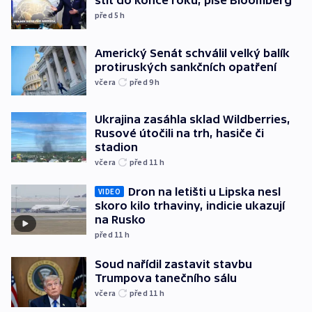
štít do konce roku, píše Bloomberg
před 5
h
Americký Senát schválil velký balík
protiruských sankčních opatření
včera
před 9
h
Ukrajina zasáhla sklad Wildberries,
Rusové útočili na trh, hasiče či
stadion
včera
před 11
h
Dron na letišti u Lipska nesl
VIDEO
skoro kilo trhaviny, indicie ukazují
na Rusko
před 11
h
Soud nařídil zastavit stavbu
Trumpova tanečního sálu
včera
před 11
h