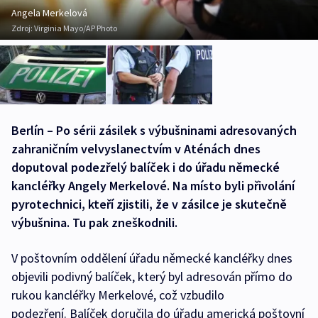
Angela Merkelová
Zdroj:
Virginia Mayo/AP Photo
Berlín – Po sérii zásilek s výbušninami adresovaných
zahraničním velvyslanectvím v Aténách dnes
doputoval podezřelý balíček i do úřadu německé
kancléřky Angely Merkelové. Na místo byli přivolání
pyrotechnici, kteří zjistili, že v zásilce je skutečně
výbušnina. Tu pak zneškodnili.
V poštovním oddělení úřadu německé kancléřky dnes
objevili podivný balíček, který byl adresován přímo do
rukou kancléřky Merkelové, což vzbudilo
podezření. Balíček doručila do úřadu americká poštovní