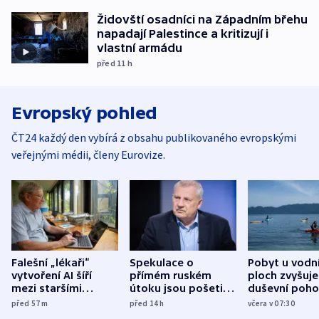
Židovští osadníci na Západním břehu
napadají Palestince a kritizují i
vlastní armádu
před 11
h
Evropský pohled
ČT24 každý den vybírá z obsahu publikovaného evropskými
veřejnými médii, členy Eurovize.
Falešní „lékaři“
Spekulace o
Pobyt u vodn
vytvoření AI šíří
přímém ruském
ploch zvyšuje
mezi staršími
útoku jsou pošetilé,
duševní poho
Poláky nebezpečné
míní estonský
ukázala
před 57
m
před 14
h
včera v 07:30
zdravotní rady
bezpečnostní
mezinárodní 