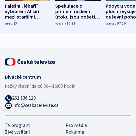
Falešní „lékaři“
Spekulace o
Pobyt u vodn
vytvoření AI šíří
přímém ruském
ploch zvyšuje
mezi staršími
útoku jsou pošetilé,
duševní poho
Poláky nebezpečné
míní estonský
ukázala
před 13
h
včera v 17:11
včera v 07:30
zdravotní rady
bezpečnostní
mezinárodní 
expert
Divácké centrum
každý všední den:
8:00—16:00 hodin
261 136 113
info@ceskatelevize.cz
TV program
Pro média
Živé vysílání
Reklama