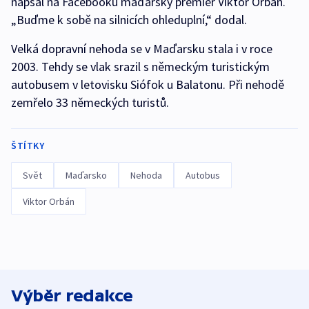
napsal na Facebooku maďarský premiér Viktor Orbán.
„Buďme k sobě na silnicích ohleduplní,“ dodal.
Velká dopravní nehoda se v Maďarsku stala i v roce
2003. Tehdy se vlak srazil s německým turistickým
autobusem v letovisku Siófok u Balatonu. Při nehodě
zemřelo 33 německých turistů.
ŠTÍTKY
Svět
Maďarsko
Nehoda
Autobus
Viktor Orbán
Výběr redakce