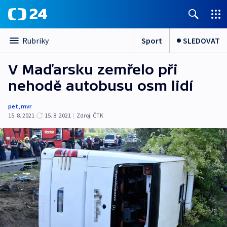
Sport
SLEDOVAT
Rubriky
V Maďarsku zemřelo při
nehodě autobusu osm lidí
pet
,
mvr
15. 8. 2021
15. 8. 2021
|
Zdroj:
ČTK