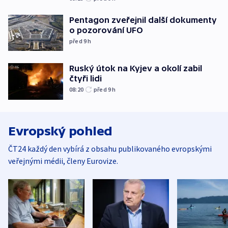
Pentagon zveřejnil další dokumenty
o pozorování UFO
před 9
h
Ruský útok na Kyjev a okolí zabil
čtyři lidi
08:20
před 9
h
Evropský pohled
ČT24 každý den vybírá z obsahu publikovaného evropskými
veřejnými médii, členy Eurovize.