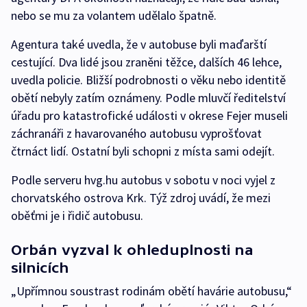
nebo se mu za volantem udělalo špatně.
Agentura také uvedla, že v autobuse byli maďarští
cestující. Dva lidé jsou zraněni těžce, dalších 46 lehce,
uvedla policie. Bližší podrobnosti o věku nebo identitě
obětí nebyly zatím oznámeny. Podle mluvčí ředitelství
úřadu pro katastrofické události v okrese Fejer museli
záchranáři z havarovaného autobusu vyprošťovat
čtrnáct lidí. Ostatní byli schopni z místa sami odejít.
Podle serveru hvg.hu autobus v sobotu v noci vyjel z
chorvatského ostrova Krk. Týž zdroj uvádí, že mezi
oběťmi je i řidič autobusu.
Orbán vyzval k ohleduplnosti na
silnicích
„Upřímnou soustrast rodinám obětí havárie autobusu,“