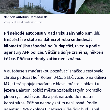
Nehoda autobusu v Maďarsku
Zdroj:
Zoltan Mihadak/Reuters
Při nehodě autobusu v Maďarsku zahynulo osm lidí.
Neštěstí se stalo na dálnici zhruba sedmdesát
kilometrů jihozápadně od Budapešti, uvedla podle
agentury AFP policie. Většina lidí je zraněna, někteří
těžce. Příčina nehody zatím není známá.
V autobuse s maďarskou poznávací značkou cestovalo
zhruba padesát lidí. Kolem 04:55 SELČ vozidlo na dálnici
M7, která spojuje maďarské hlavní město s oblastí u
jezera Balaton, poblíž města Szabadbattyán prorazilo
plnou rychlostí svodidla a pak narazilo do mostní
konstrukce. Příčina nehody zatím není jasná. Podle
agentury DPA okolnosti naznačují, že řidič buď usnul,