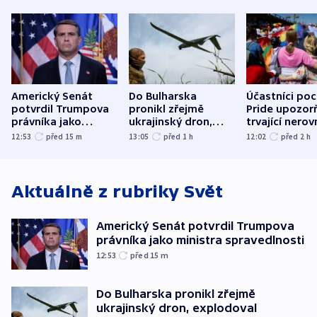
Americký Senát
Do Bulharska
Účastníci po
potvrdil Trumpova
pronikl zřejmě
Pride upozorň
právníka jako
ukrajinský dron,
trvající nerov
ministra
explodoval kilometr
společensko
12:53
před 15
m
13:05
před 1
h
12:02
před 2
h
spravedlnosti
od plynovodu
atmosféru
Aktuálně z rubriky
Svět
Americký Senát potvrdil Trumpova
právníka jako ministra spravedlnosti
12:53
před 15
m
Do Bulharska pronikl zřejmě
ukrajinský dron, explodoval