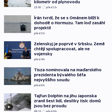
kilometr od plynovodu
13:05
před 1
h
Írán tvrdí, že se s Ománem blíží k
dohodě o Hormuzu. Tam loď zasáhl
projektil
před 3
h
Zelenskyj je poprvé v Srbsku. Země
chtějí spolupracovat, ale ne
vojensky
před 4
h
Tisza nominovala na maďarského
prezidenta bývalého šéfa
nejvyššího soudu
před 6
h
Tajfun Dolphin na jihu Japonska
zranil šest lidí, desítky tisíc domů
jsou bez proudu
09:15
před 9
h