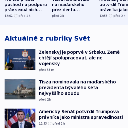
pochod na podporu
na maďarského
potvrdil Tru
práv sexuálních
prezidenta
právníka jako
menšin
bývalého šéfa
ministra
12:02
před 1
h
před 2
h
12:53
před 2
h
nejvyššího soudu
spravedlnost
Aktuálně z rubriky
Svět
Zelenskyj je poprvé v Srbsku. Země
chtějí spolupracovat, ale ne
vojensky
před 53
m
Tisza nominovala na maďarského
prezidenta bývalého šéfa
nejvyššího soudu
před 2
h
Americký Senát potvrdil Trumpova
právníka jako ministra spravedlnosti
12:53
před 2
h