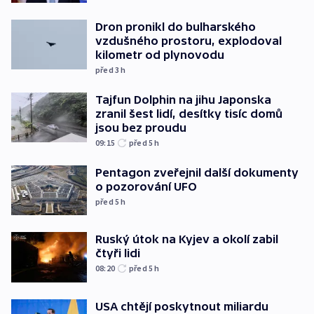
Dron pronikl do bulharského
vzdušného prostoru, explodoval
kilometr od plynovodu
před 3
h
Tajfun Dolphin na jihu Japonska
zranil šest lidí, desítky tisíc domů
jsou bez proudu
09:15
před 5
h
Pentagon zveřejnil další dokumenty
o pozorování UFO
před 5
h
Ruský útok na Kyjev a okolí zabil
čtyři lidi
08:20
před 5
h
USA chtějí poskytnout miliardu