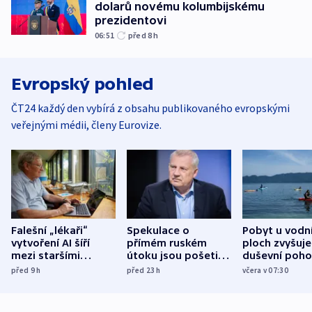
dolarů novému kolumbijskému
prezidentovi
06:51
před 8
h
Evropský pohled
ČT24 každý den vybírá z obsahu publikovaného evropskými
veřejnými médii, členy Eurovize.
Falešní „lékaři“
Spekulace o
Pobyt u vodn
vytvoření AI šíří
přímém ruském
ploch zvyšuje
mezi staršími
útoku jsou pošetilé,
duševní poho
Poláky nebezpečné
míní estonský
ukázala
před 9
h
před 23
h
včera v 07:30
zdravotní rady
bezpečnostní
mezinárodní 
expert