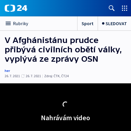
Sport
SLEDOVAT
Rubriky
V Afghánistánu prudce
přibývá civilních obětí války,
vyplývá ze zprávy OSN
her
26. 7. 2021
26. 7. 2021
|
Zdroj:
ČTK
,
ČT24
Nahrávám video