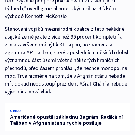
této zvýšené podpoře pokračovat i v následujících
týdnech,“ uvedl generál amerických sil na Blízkém
východě Kenneth McKenzie.
Stahování vojáků mezinárodní koalice z této neklidné
asijské země je ale z více než 95 procent kompletní a
zcela završeno má být k 31. srpnu, poznamenala
agentura AP. Taliban, který v posledních měsících dobyl
významnou část území včetně některých hraničních
přechodů, před časem prohlásil, že nechce monopol na
moc. Trvá nicméně na tom, že v Afghánistánu nebude
mír, dokud neodstoupí prezident Ašraf Ghání a nebude
vyjednána nová vláda.
ODKAZ
Američané opustili základnu Bagrám. Radikální
Taliban v Afghánistánu rychle posiluje