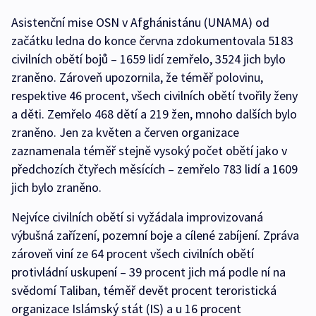
Asistenční mise OSN v Afghánistánu (UNAMA) od
začátku ledna do konce června zdokumentovala 5183
civilních obětí bojů – 1659 lidí zemřelo, 3524 jich bylo
zraněno. Zároveň upozornila, že téměř polovinu,
respektive 46 procent, všech civilních obětí tvořily ženy
a děti. Zemřelo 468 dětí a 219 žen, mnoho dalších bylo
zraněno. Jen za květen a červen organizace
zaznamenala téměř stejně vysoký počet obětí jako v
předchozích čtyřech měsících – zemřelo 783 lidí a 1609
jich bylo zraněno.
Nejvíce civilních obětí si vyžádala improvizovaná
výbušná zařízení, pozemní boje a cílené zabíjení. Zpráva
zároveň viní ze 64 procent všech civilních obětí
protivládní uskupení – 39 procent jich má podle ní na
svědomí Taliban, téměř devět procent teroristická
organizace Islámský stát (IS) a u 16 procent