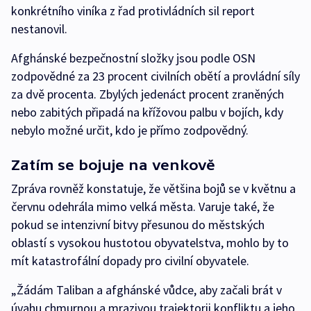
konkrétního viníka z řad protivládních sil report
nestanovil.
Afghánské bezpečnostní složky jsou podle OSN
zodpovědné za 23 procent civilních obětí a provládní síly
za dvě procenta. Zbylých jedenáct procent zraněných
nebo zabitých připadá na křížovou palbu v bojích, kdy
nebylo možné určit, kdo je přímo zodpovědný.
Zatím se bojuje na venkově
Zpráva rovněž konstatuje, že většina bojů se v květnu a
červnu odehrála mimo velká města. Varuje také, že
pokud se intenzivní bitvy přesunou do městských
oblastí s vysokou hustotou obyvatelstva, mohlo by to
mít katastrofální dopady pro civilní obyvatele.
„Žádám Taliban a afghánské vůdce, aby začali brát v
úvahu chmurnou a mrazivou trajektorii konfliktu a jeho