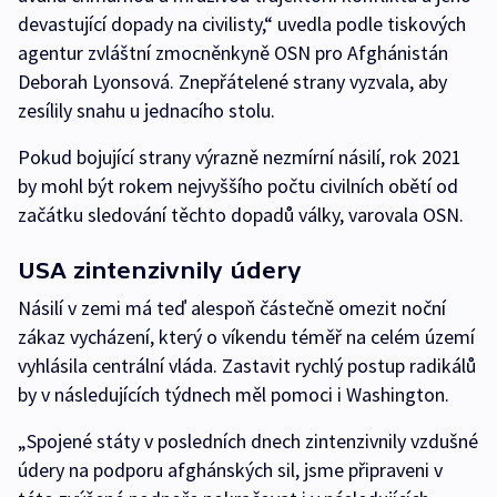
devastující dopady na civilisty,“ uvedla podle tiskových
agentur zvláštní zmocněnkyně OSN pro Afghánistán
Deborah Lyonsová. Znepřátelené strany vyzvala, aby
zesílily snahu u jednacího stolu.
Pokud bojující strany výrazně nezmírní násilí, rok 2021
by mohl být rokem nejvyššího počtu civilních obětí od
začátku sledování těchto dopadů války, varovala OSN.
USA zintenzivnily údery
Násilí v zemi má teď alespoň částečně omezit noční
zákaz vycházení, který o víkendu téměř na celém území
vyhlásila centrální vláda. Zastavit rychlý postup radikálů
by v následujících týdnech měl pomoci i Washington.
„Spojené státy v posledních dnech zintenzivnily vzdušné
údery na podporu afghánských sil, jsme připraveni v