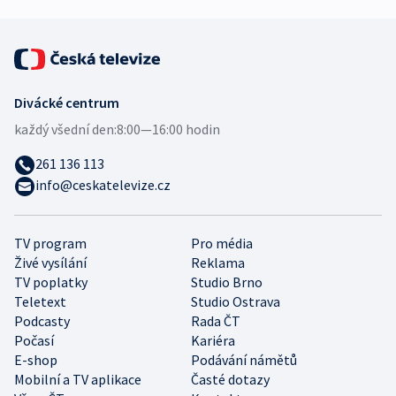
Divácké centrum
každý všední den:
8:00—16:00 hodin
261 136 113
info@ceskatelevize.cz
TV program
Pro média
Živé vysílání
Reklama
TV poplatky
Studio Brno
Teletext
Studio Ostrava
Podcasty
Rada ČT
Počasí
Kariéra
E-shop
Podávání námětů
Mobilní a TV aplikace
Časté dotazy