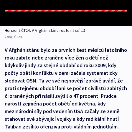
Horizont ČT24: V Afghánistánu roste násilí
Zdroj:
ČT24
V Afghánistánu bylo za prvních šest měsíců letošního
roku zabito nebo zraněno více žen a dětí než
kdykoliv jindy za stejné období od roku 2009, kdy
počty obětí konfliktu v zemi začala systematicky
sledovat OSN. Ta ve své nejnovější zprávě uvádí, že
proti stejnému období loni se počet civilistů zabitých
či zraněných při násilí zvýšil o 47 procent. Prudce
narostl zejména počet obětí od května, kdy
mezinárodní síly pod vedením USA začaly ze země
stahovat své zbývající vojáky a kdy radikální hnutí
Taliban zesílilo ofenzivu proti vládním jednotkám.