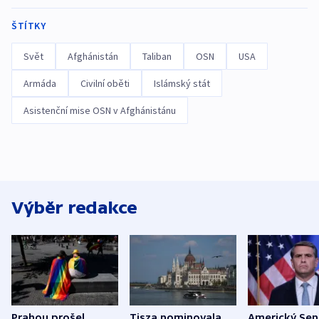
ŠTÍTKY
Svět
Afghánistán
Taliban
OSN
USA
Armáda
Civilní oběti
Islámský stát
Asistenční mise OSN v Afghánistánu
Výběr redakce
Prahou prošel
Tisza nominovala
Americký Sen