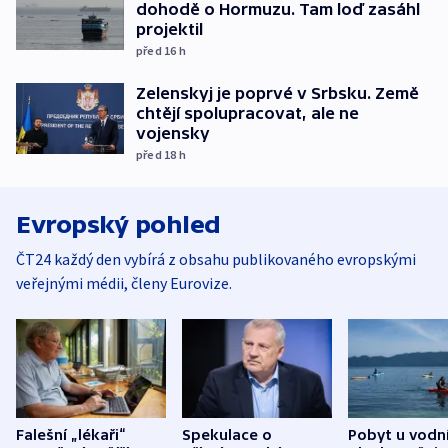
dohodě o Hormuzu. Tam loď zasáhl
projektil
před 16
h
Zelenskyj je poprvé v Srbsku. Země
chtějí spolupracovat, ale ne
vojensky
před 18
h
Evropský pohled
ČT24 každý den vybírá z obsahu publikovaného evropskými
veřejnými médii, členy Eurovize.
Falešní „lékaři“
Spekulace o
Pobyt u vodn