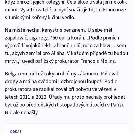
když ohrozil jejich kolegyni. Celá akce trvala jen několik
minut. Vyšetřovatelé se nyní snaží zjistit, co Francouze
s tuniskými kořeny k činu vedlo.
Na místě nechal kanystr s benzinem. U sebe měl
zapalovač, cigarety, 750 eur a korán. „Podle prvních
výpovědí vojáků řekl: ‚Zbraně dolů, ruce za hlavu. Jsem
tu, abych zemřel pro Alláha. V každém případě tu budou
mrtví.',“ uvedl pařížský prokurátor Francois Molins.
Belgacem měl už roky problémy zákonem. Pašoval
drogy a má na svědomí i ozbrojenou loupež. Podle
prokurátora se radikalizoval při pobytu ve vězení v
letech 2011 a 2012. Úřady mu proto nechaly prohledat
byt už po předloňských listopadových útocích v Paříži.
Nic ale nenašly.
ODKAZ