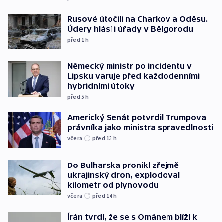
Rusové útočili na Charkov a Oděsu.
Údery hlásí i úřady v Bělgorodu
před 1
h
Německý ministr po incidentu v
Lipsku varuje před každodenními
hybridními útoky
před 5
h
Americký Senát potvrdil Trumpova
právníka jako ministra spravedlnosti
včera
před 13
h
Do Bulharska pronikl zřejmě
ukrajinský dron, explodoval
kilometr od plynovodu
včera
před 14
h
Írán tvrdí, že se s Ománem blíží k