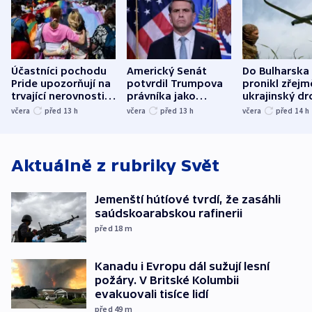
Účastníci pochodu
Americký Senát
Do Bulharska
Pride upozorňují na
potvrdil Trumpova
pronikl zřejm
trvající nerovnosti i
právníka jako
ukrajinský dr
společenskou
ministra
explodoval k
včera
před 13
h
včera
před 13
h
včera
před 14
h
atmosféru
spravedlnosti
od plynovod
Aktuálně z rubriky
Svět
Jemenští hútíové tvrdí, že zasáhli
saúdskoarabskou rafinerii
před 18
m
Kanadu i Evropu dál sužují lesní
požáry. V Britské Kolumbii
evakuovali tisíce lidí
před 49
m