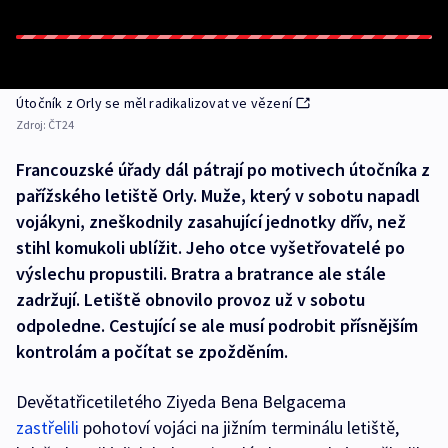
Útočník z Orly se měl radikalizovat ve vězení
Zdroj:
ČT24
Francouzské úřady dál pátrají po motivech útočníka z
pařížského letiště Orly. Muže, který v sobotu napadl
vojákyni, zneškodnily zasahující jednotky dřív, než
stihl komukoli ublížit. Jeho otce vyšetřovatelé po
výslechu propustili. Bratra a bratrance ale stále
zadržují. Letiště obnovilo provoz už v sobotu
odpoledne. Cestující se ale musí podrobit přísnějším
kontrolám a počítat se zpožděním.
Devětatřicetiletého Ziyeda Bena Belgacema
zastřelili
pohotoví vojáci na jižním terminálu letiště,