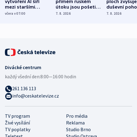
vytvoření AI šíří
přímém ruském
ploch zvyšuje
mezi staršími
útoku jsou pošetilé,
duševní poho
Poláky nebezpečné
míní estonský
ukázala
včera v 07:00
7. 8. 2026
7. 8. 2026
zdravotní rady
bezpečnostní
mezinárodní 
expert
Divácké centrum
každý všední den:
8:00—16:00 hodin
261 136 113
info@ceskatelevize.cz
TV program
Pro média
Živé vysílání
Reklama
TV poplatky
Studio Brno
Teletext
Studio Ostrava