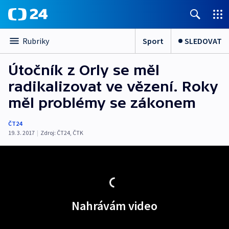
Sport
SLEDOVAT
Rubriky
Útočník z Orly se měl
radikalizovat ve vězení. Roky
měl problémy se zákonem
ČT24
19. 3. 2017
|
Zdroj:
ČT24
,
ČTK
Nahrávám video