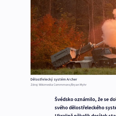
Dělostřelecký systém Archer
Zdroj:
Wikimedia Commmons/Bryan Myhr
Švédsko oznámilo, že se doh
svého dělostřeleckého sys
Ukrajině několik desítek s