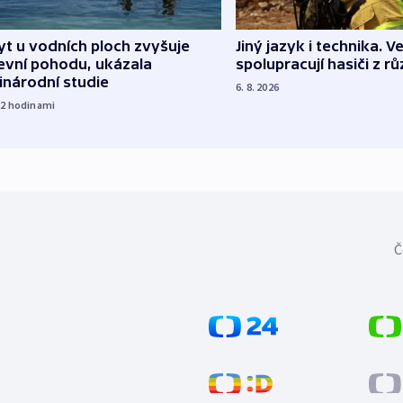
Jiný jazyk i technika. Ve
t u vodních ploch zvyšuje
spolupracují hasiči z r
evní pohodu, ukázala
inárodní studie
6. 8. 2026
22
hodinami
Č