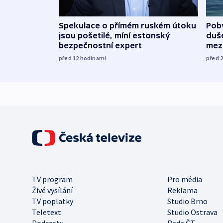
Spekulace o přímém ruském útoku
Poby
jsou pošetilé, míní estonský
duš
bezpečnostní expert
mez
před 12
hodinami
před 
TV program
Pro média
Živé vysílání
Reklama
TV poplatky
Studio Brno
Teletext
Studio Ostrava