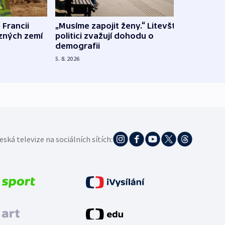
 Francii
„Musíme zapojit ženy.“ Litevští
Na Uk
ůzných zemí
politici zvažují dohodu o
občan
demografii
na s
5. 8. 2026
5. 8. 20
eská televize na sociálních sítích: