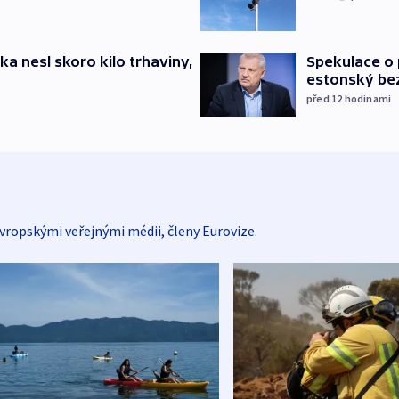
ska nesl skoro kilo trhaviny,
Spekulace o 
estonský be
před 12
hodinami
vropskými veřejnými médii, členy Eurovize.