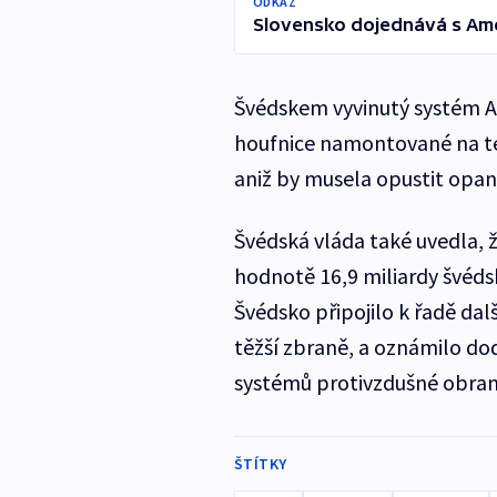
ODKAZ
Slovensko dojednává s Amer
Švédskem vyvinutý systém A
houfnice namontované na te
aniž by musela opustit opa
Švédská vláda také uvedla, 
hodnotě 16,9 miliardy švédsk
Švédsko připojilo k řadě dalš
těžší zbraně, a oznámilo do
systémů protivzdušné obran
ŠTÍTKY