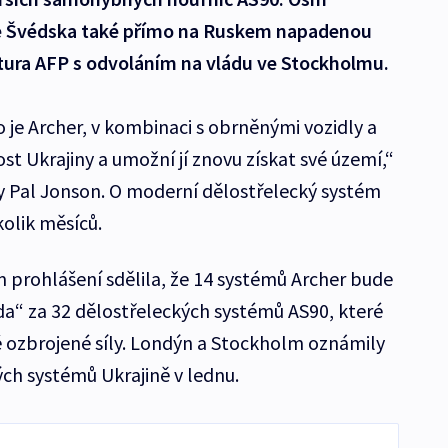
e Švédska také přímo na Ruskem napadenou
tura AFP s odvoláním na vládu ve Stockholmu.
 je Archer, v kombinaci s obrněnými vozidly a
t Ukrajiny a umožní jí znovu získat své území,“
y Pal Jonson. O moderní dělostřelecký systém
kolik měsíců.
 prohlášení sdělila, že 14 systémů Archer bude
da“ za 32 dělostřeleckých systémů AS90, které
ké ozbrojené síly. Londýn a Stockholm oznámily
ch systémů Ukrajině v lednu.