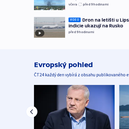
včera
před 9
hodinami
Dron na letišti u Lip
VIDEO
indicie ukazují na Rusko
před 9
hodinami
Evropský pohled
ČT24 každý den vybírá z obsahu publikovaného e