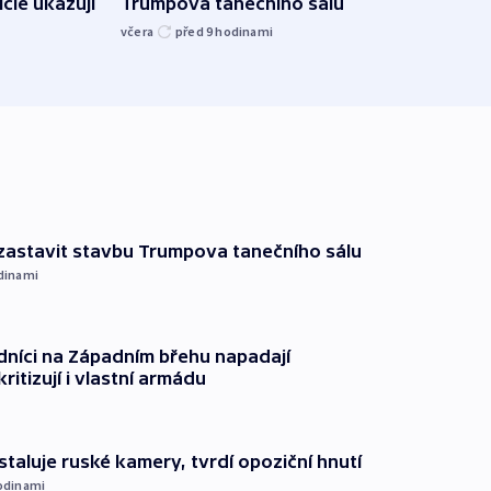
břehu
icie ukazují
Trumpova tanečního sálu
kriti
včera
před 9
hodinami
před 9
 zastavit stavbu Trumpova tanečního sálu
dinami
dníci na Západním břehu napadají
kritizují i vlastní armádu
staluje ruské kamery, tvrdí opoziční hnutí
odinami