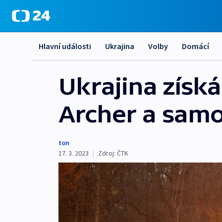
Hlavní události
Ukrajina
Volby
Domácí
Ukrajina získ
Archer a sam
ton
17. 3. 2023
|
Zdroj:
ČTK