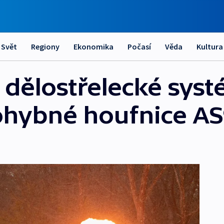
Svět
Regiony
Ekonomika
Počasí
Věda
Kultura
á dělostřelecké sys
ohybné houfnice A