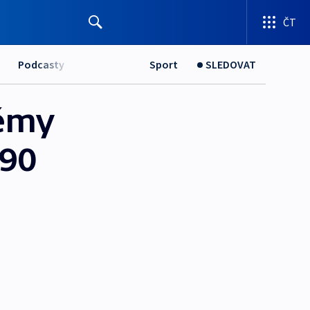
ČT
Podcasty
Sport
SLEDOVAT
témy
S90