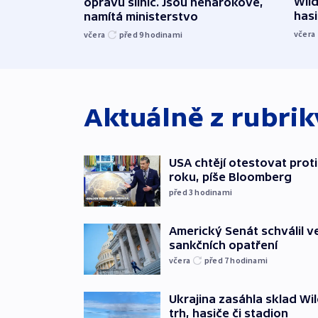
Wild
opravu silnic. Jsou nenárokové,
hasi
namítá ministerstvo
včera
včera
před 9
hodinami
Aktuálně z rubri
USA chtějí otestovat prot
roku, píše Bloomberg
před 3
hodinami
Americký Senát schválil v
sankčních opatření
včera
před 7
hodinami
Ukrajina zasáhla sklad Wil
trh, hasiče či stadion