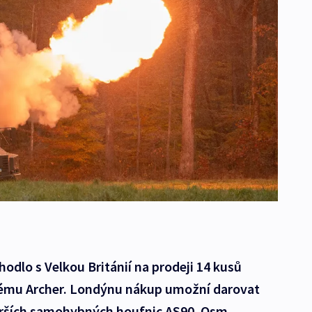
odlo s Velkou Británií na prodeji 14 kusů
tému Archer. Londýnu nákup umožní darovat
tarších samohybných houfnic AS90. Osm