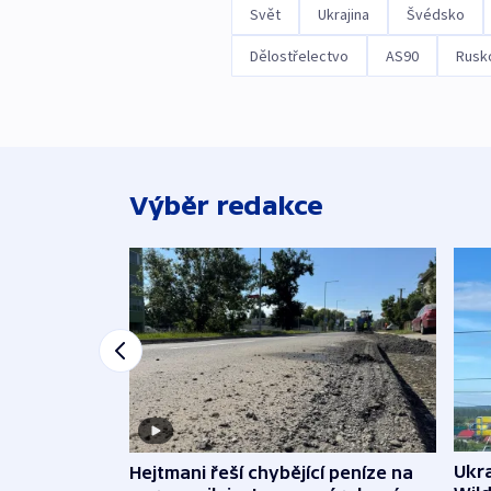
Svět
Ukrajina
Švédsko
Dělostřelectvo
AS90
Rusk
Výběr redakce
Ukra
Hejtmani řeší chybějící peníze na