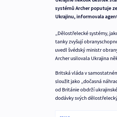
systémů Archer poputuje z
Ukrajinu, informovala agen
„Dělostřelecké systémy, jako
tanky zvyšují obranyschopnos
uvedl švédský ministr obran
Archer usilovala Ukrajina ně
Britská vláda v samostatném
sloužit jako „dočasná náhra
od Británie obdrží ukrajins
dodávky svých dělostřelecký