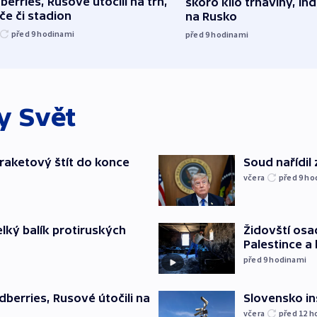
berries, Rusové útočili na trh,
skoro kilo trhaviny, ind
če či stadion
na Rusko
před 9
hodinami
před 9
hodinami
ky
Svět
iraketový štít do konce
Soud nařídil
včera
před 9
ho
elký balík protiruských
Židovští osa
Palestince a 
před 9
hodinami
Slovensko in
dberries, Rusové útočili na
včera
před 12
h