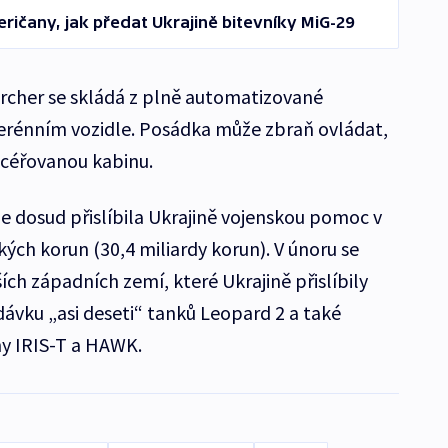
ičany, jak předat Ukrajině bitevníky MiG-29
rcher se skládá z plně automatizované
rénním vozidle. Posádka může zbraň ovládat,
ncéřovanou kabinu.
že dosud přislíbila Ukrajině vojenskou pomoc v
ých korun (30,4 miliardy korun). V únoru se
ích západních zemí, které Ukrajině přislíbily
dávku „asi deseti“ tanků Leopard 2 a také
y IRIS-T a HAWK.