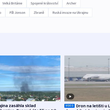
Velká Británie
Spojené království
Archer
o
Pål Jonson
Zbraně
Ruská invaze na Ukrajinu
jina zasáhla sklad
Dron na letišti u 
VIDEO