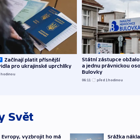
Státní zástupce obžalov
Začínají platit přísnější
O
a jednu právnickou os
idla pro ukrajinské uprchlíky
Bulovky
1
hodinou
06:11
před 1
hodinou
ky
Svět
“ Evropy, vyzbrojit ho má
Srážka nákla