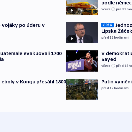
podle německ
včera
před 9
ho
Jednoz
é vojáky po úderu v
VIDEO
Lipska Žáček
před 12
hodinami
 Guatemale evakuovali 1700
V demokratic
la
Sayed
včera
před 14
h
cí eboly v Kongu přesáhl 1800
Putin vyměnil
před 15
hodinami