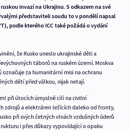
s ruskou invazí na Ukrajinu. S odkazem na své
valými představiteli soudu to v pondělí napsal
T), podle kterého ICC také požádá o vydání
inění, že Rusko uneslo ukrajinské děti a
 převýchovných táborů na ruském území. Moskva
 označuje za humanitární misi na ochranu
ných dětí před válkou, nijak netají.
 při útocích úmyslně cílí na civilní
h zdrojů a elektráren ležících daleko od fronty,
usko při svých četných vlnách vzdušných úderů
trukturu i přes důkazy vypovídající o opaku