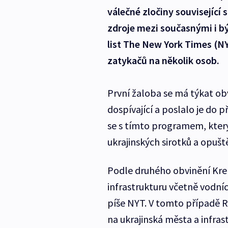
válečné zločiny související 
zdroje mezi současnými i bý
list The New York Times (NY
zatykačů na několik osob.
První žaloba se má týkat obv
dospívající a poslalo je do
se s tímto programem, který
ukrajinských sirotků a opuště
Podle druhého obvinění Kreml
infrastrukturu včetně vodníc
píše NYT. V tomto případě R
na ukrajinská města a infras