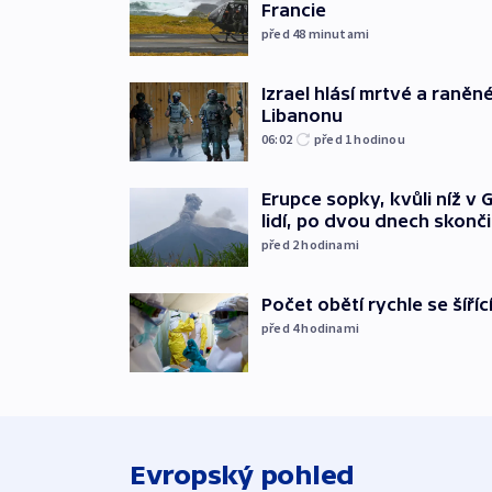
Francie
před 48
minutami
Izrael hlásí mrtvé a raněn
Libanonu
06:02
před 1
hodinou
Erupce sopky, kvůli níž v
lidí, po dvou dnech skonči
před 2
hodinami
Počet obětí rychle se šíří
před 4
hodinami
Evropský pohled