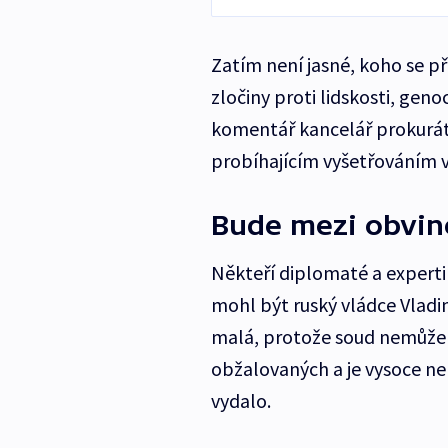
Zatím není jasné, koho se př
zločiny proti lidskosti, gen
komentář kancelář prokuráto
probíhajícím vyšetřováním 
Bude mezi obvin
Někteří diplomaté a experti
mohl být ruský vládce Vladi
malá, protože soud nemůže 
obžalovaných a je vysoce n
vydalo.