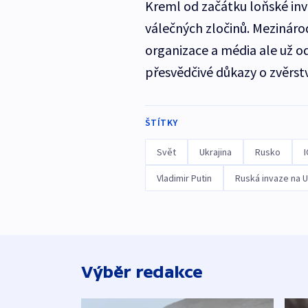
Kreml od začátku loňské inv
válečných zločinů. Mezinárodn
organizace a média ale už o
přesvědčivé důkazy o zvěrst
ŠTÍTKY
Svět
Ukrajina
Rusko
Vladimir Putin
Ruská invaze na U
Výběr redakce