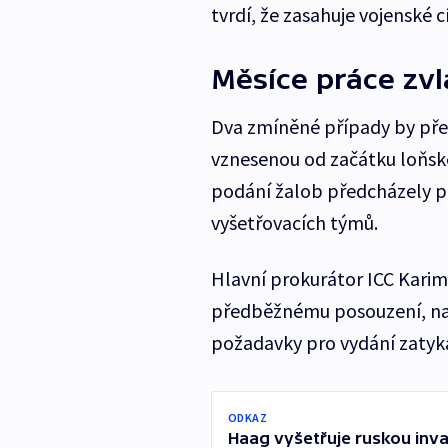
tvrdí, že zasahuje vojenské cí
Měsíce práce zvl
Dva zmíněné případy by pře
vznesenou od začátku loňské
podání žalob předcházely p
vyšetřovacích týmů.
Hlavní prokurátor ICC Karim
předběžnému posouzení, na 
požadavky pro vydání zatyk
ODKAZ
Haag vyšetřuje ruskou inva