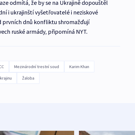
aze odmítá, že by se na Ukrajině dopouštěl
í i ukrajinští vyšetřovatelé i neziskové
d prvních dnů konfliktu shromažďují
vech ruské armády, připomíná NYT.
ICC
Mezinárodní trestní soud
Karim Khan
krajinu
Žaloba