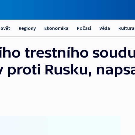
Svět
Regiony
Ekonomika
Počasí
Věda
Kultura
ho trestního soudu
y proti Rusku, naps