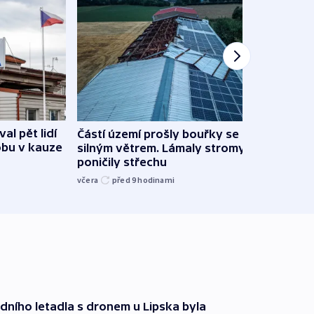
al pět lidí
Částí území prošly bouřky se
Česk
obu v kauze
silným větrem. Lámaly stromy a
stud
poničily střechu
cenu 
včera
před 9
hodinami
včera
dního letadla s dronem u Lipska byla