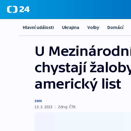
Hlavní události
Ukrajina
Volby
Domácí
U Mezinárodní
chystají žalob
americký list
zem
13. 3. 2023
|
Zdroj:
ČTK