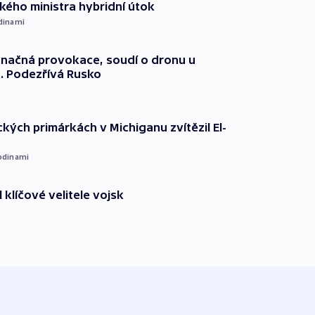
ého ministra hybridní útok
dinami
načná provokace, soudí o dronu u
. Podezřívá Rusko
kých primárkách v Michiganu zvítězil El-
odinami
 klíčové velitele vojsk