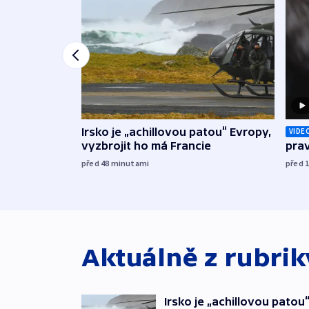
Irsko je „achillovou patou“ Evropy,
VIDE
vyzbrojit ho má Francie
prav
před 48
minutami
před 
Aktuálně z rubri
Irsko je „achillovou patou