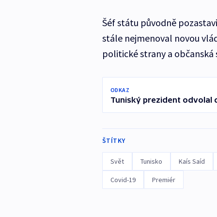
Šéf státu původně pozastavi
stále nejmenoval novou vládu
politické strany a občanská
ODKAZ
Tuniský prezident odvolal d
ŠTÍTKY
Svět
Tunisko
Kaís Saíd
Covid-19
Premiér