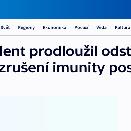
Svět
Regiony
Ekonomika
Počasí
Věda
Kultura
dent prodloužil ods
zrušení imunity po