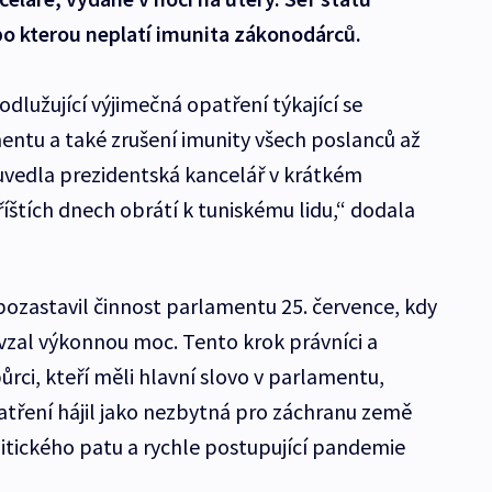
po kterou neplatí imunita zákonodárců.
odlužující výjimečná opatření týkající se
entu a také zrušení imunity všech poslanců až
uvedla prezidentská kancelář v krátkém
íštích dnech obrátí k tuniskému lidu,“ dodala
pozastavil činnost parlamentu 25. července, kdy
vzal výkonnou moc. Tento krok právníci a
ůrci, kteří měli hlavní slovo v parlamentu,
patření hájil jako nezbytná pro záchranu země
tického patu a rychle postupující pandemie