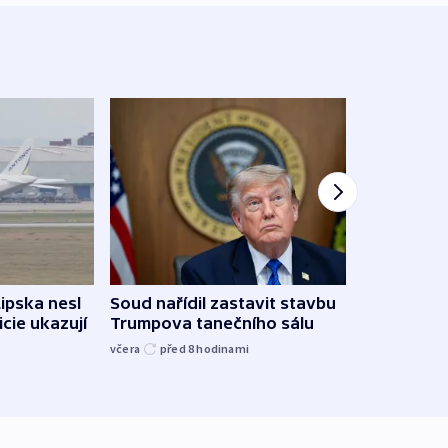
Žido
Lipska nesl
Soud nařídil zastavit stavbu
břehu
icie ukazují
Trumpova tanečního sálu
kriti
včera
před 8
hodinami
před 8