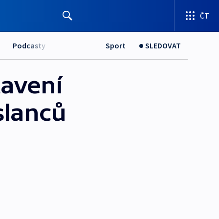
ČT
Podcasty
Sport
SLEDOVAT
tavení
slanců