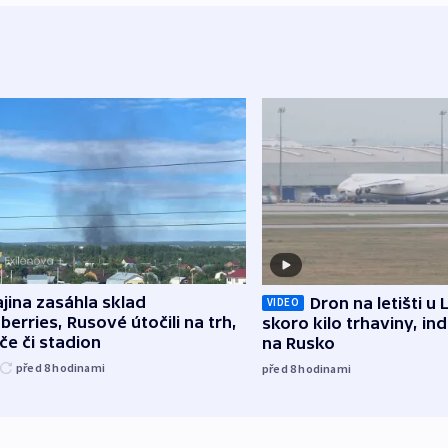
jina zasáhla sklad
Dron na letišti u 
VIDEO
berries, Rusové útočili na trh,
skoro kilo trhaviny, ind
če či stadion
na Rusko
před 8
hodinami
před 8
hodinami