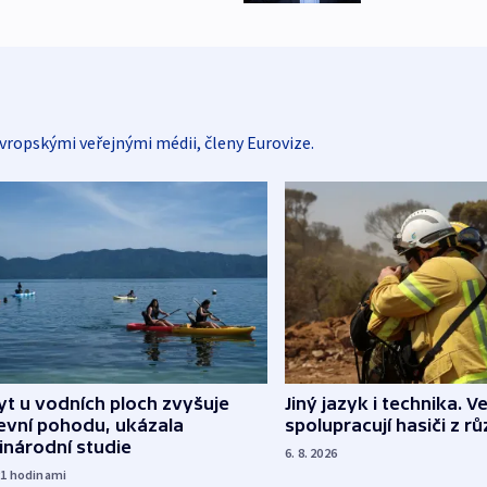
vropskými veřejnými médii, členy Eurovize.
Jiný jazyk i technika. Ve
t u vodních ploch zvyšuje
spolupracují hasiči z r
evní pohodu, ukázala
inárodní studie
6. 8. 2026
21
hodinami