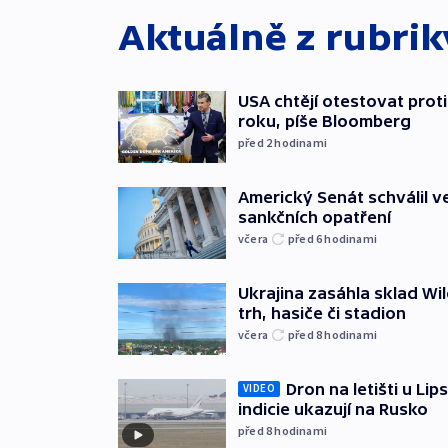
Aktuálně z rubri
USA chtějí otestovat prot
roku, píše Bloomberg
před 2
hodinami
Americký Senát schválil v
sankčních opatření
včera
před 6
hodinami
Ukrajina zasáhla sklad Wil
trh, hasiče či stadion
včera
před 8
hodinami
Dron na letišti u Lip
VIDEO
indicie ukazují na Rusko
před 8
hodinami