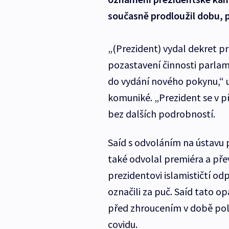
současně prodloužil dobu, 
„(Prezident) vydal dekret pr
pozastavení činnosti parlam
do vydání nového pokynu,“ 
komuniké. „Prezident se v př
bez dalších podrobností.
Saíd s odvoláním na ústavu 
také odvolal premiéra a pře
prezidentovi islamističtí odp
označili za puč. Saíd tato o
před zhroucením v době poli
covidu.