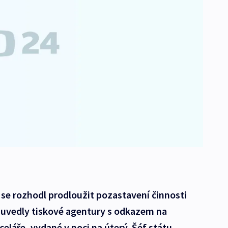
 se rozhodl prodloužit pozastavení činnosti
 uvedly tiskové agentury s odkazem na
láře, vydané v noci na úterý. Šéf státu