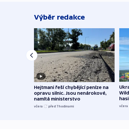
Výběr redakce
Ukra
Hejtmani řeší chybějící peníze na
Wild
opravu silnic. Jsou nenárokové,
hasi
namítá ministerstvo
včera
včera
před 7
hodinami