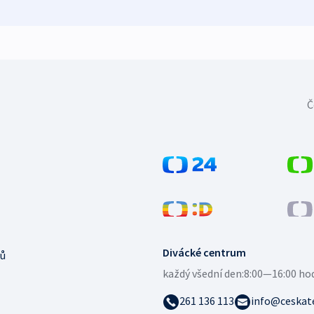
Č
Divácké centrum
ů
každý všední den:
8:00—16:00 ho
261 136 113
info@ceskate