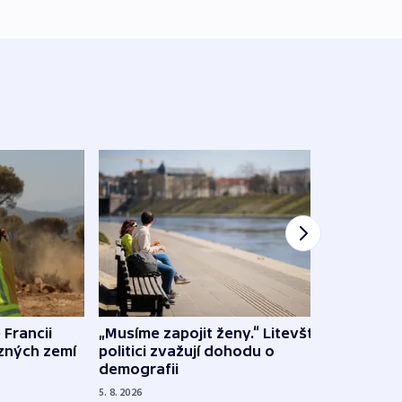
 Francii
„Musíme zapojit ženy.“ Litevští
Na Uk
ůzných zemí
politici zvažují dohodu o
občan
demografii
na s
5. 8. 2026
5. 8. 20