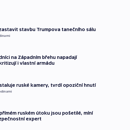
 zastavit stavbu Trumpova tanečního sálu
dinami
dníci na Západním břehu napadají
kritizují i vlastní armádu
staluje ruské kamery, tvrdí opoziční hnutí
odinami
přímém ruském útoku jsou pošetilé, míní
zpečnostní expert