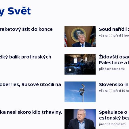
ky
Svět
iraketový štít do konce
Soud nařídil
včera
před 8
ho
elký balík protiruských
Židovští osa
Palestince a 
před 8
hodinami
Slovensko in
dberries, Rusové útočili na
včera
před 10
h
ska nesl skoro kilo trhaviny,
Spekulace o 
estonský be
před 11
hodinami