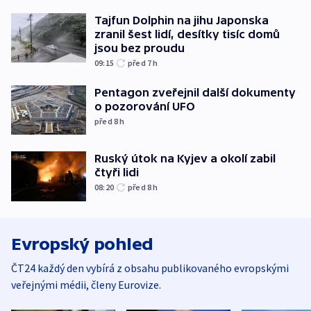
Tajfun Dolphin na jihu Japonska
zranil šest lidí, desítky tisíc domů
jsou bez proudu
09:15
před 7
h
Pentagon zveřejnil další dokumenty
o pozorování UFO
před 8
h
Ruský útok na Kyjev a okolí zabil
čtyři lidi
08:20
před 8
h
Evropský pohled
ČT24 každý den vybírá z obsahu publikovaného evropskými
veřejnými médii, členy Eurovize.