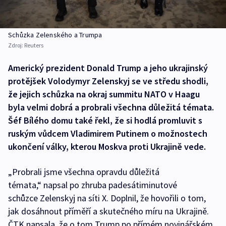
Schůzka Zelenského a Trumpa
Zdroj:
Reuters
Americký prezident Donald Trump a jeho ukrajinský
protějšek Volodymyr Zelenskyj se ve středu shodli,
že jejich schůzka na okraj summitu NATO v Haagu
byla velmi dobrá a probrali všechna důležitá témata.
Šéf Bílého domu také řekl, že si hodlá promluvit s
ruským vůdcem Vladimirem Putinem o možnostech
ukončení války, kterou Moskva proti Ukrajině vede.
„Probrali jsme všechna opravdu důležitá
témata,“ napsal po zhruba padesátiminutové
schůzce Zelenskyj na síti X. Doplnil, že hovořili o tom,
jak dosáhnout příměří a skutečného míru na Ukrajině.
ČTK napsala, že o tom Trump po přímém novinářském