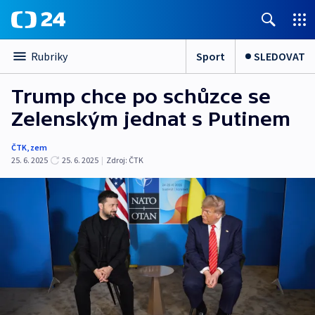
Sport
SLEDOVAT
Rubriky
Trump chce po schůzce se
Zelenským jednat s Putinem
ČTK
,
zem
25. 6. 2025
25. 6. 2025
|
Zdroj:
ČTK