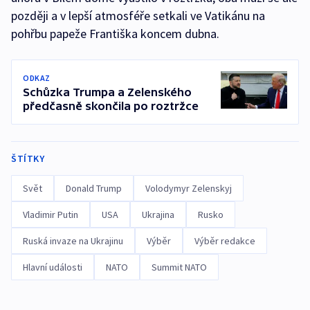
později a v lepší atmosféře setkali ve Vatikánu na
pohřbu papeže Františka koncem dubna.
ODKAZ
Schůzka Trumpa a Zelenského
předčasně skončila po roztržce
ŠTÍTKY
Svět
Donald Trump
Volodymyr Zelenskyj
Vladimir Putin
USA
Ukrajina
Rusko
Ruská invaze na Ukrajinu
Výběr
Výběr redakce
Hlavní události
NATO
Summit NATO