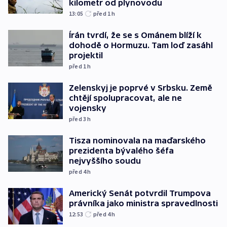
kilometr od plynovodu
13:05
před 1
h
Írán tvrdí, že se s Ománem blíží k
dohodě o Hormuzu. Tam loď zasáhl
projektil
před 1
h
Zelenskyj je poprvé v Srbsku. Země
chtějí spolupracovat, ale ne
vojensky
před 3
h
Tisza nominovala na maďarského
prezidenta bývalého šéfa
nejvyššího soudu
před 4
h
Americký Senát potvrdil Trumpova
právníka jako ministra spravedlnosti
12:53
před 4
h