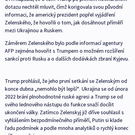
dotazu nechtěl mluvit, čímž korigovala svou původní
informaci, že americký prezident popřel vyjádření
Zelenského, že hovořili o tom, jak dosáhnout příměří
mezi Ukrajinou a Ruskem.
Záměrem Zelenského bylo podle informací agentury
AFP zejména hovořit s Trumpem o možném rozšíření
sankcí proti Rusku a o dalších dodávkách zbraní Kyjevu.
Trump prohlásil, že jeho první setkání se Zelenským od
konce dubna „nemohlo být lepší“. Ukrajina se od února
2022 brání plnohodnotné ruské agresi a Trump se od
svého lednového nástupu do funkce snaží docílit
ukončení války. Zatímco Zelenskyj již dříve souhlasil s
vyhlášením bezpodmínečného příměří, Putin si klade
řadu podmínek a podle mnoha analytiků o rychlý konec