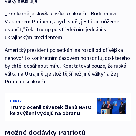
války neusiluje.
„Podle mě je skvělá chvíle to ukončit. Budu mluvit s
Vladimirem Putinem, abych viděl, jestli to můžeme
ukončit,“ řekl Trump po středečním jednání s
ukrajinským prezidentem.
Americký prezident po setkání na rozdíl od dřívějška
nehovořil o konkrétním časovém horizontu, do kterého
by chtěl dosáhnout míru. Konstatoval pouze, že ruská
válka na Ukrajině „je složitější než jiné války“ a že ji
Putin musí ukončit.
ODKAZ
Trump ocenil závazek členů NATO
ke zvýšení výdajů na obranu
Možné dodávky Patriotů