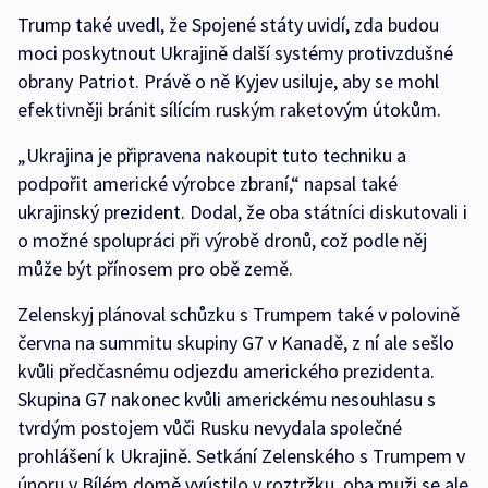
Trump také uvedl, že Spojené státy uvidí, zda budou
moci poskytnout Ukrajině další systémy protivzdušné
obrany Patriot. Právě o ně Kyjev usiluje, aby se mohl
efektivněji bránit sílícím ruským raketovým útokům.
„Ukrajina je připravena nakoupit tuto techniku a
podpořit americké výrobce zbraní,“ napsal také
ukrajinský prezident. Dodal, že oba státníci diskutovali i
o možné spolupráci při výrobě dronů, což podle něj
může být přínosem pro obě země.
Zelenskyj plánoval schůzku s Trumpem také v polovině
června na summitu skupiny G7 v Kanadě, z ní ale sešlo
kvůli předčasnému odjezdu amerického prezidenta.
Skupina G7 nakonec kvůli americkému nesouhlasu s
tvrdým postojem vůči Rusku nevydala společné
prohlášení k Ukrajině. Setkání Zelenského s Trumpem v
únoru v Bílém domě vyústilo v roztržku, oba muži se ale