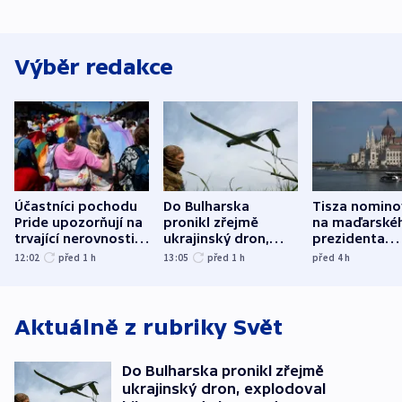
Výběr redakce
Účastníci pochodu
Do Bulharska
Tisza nomino
Pride upozorňují na
pronikl zřejmě
na maďarské
trvající nerovnosti i
ukrajinský dron,
prezidenta
společenskou
explodoval kilometr
bývalého šéf
12:02
před 1
h
13:05
před 1
h
před 4
h
atmosféru
od plynovodu
nejvyššího s
Aktuálně z rubriky
Svět
Do Bulharska pronikl zřejmě
ukrajinský dron, explodoval