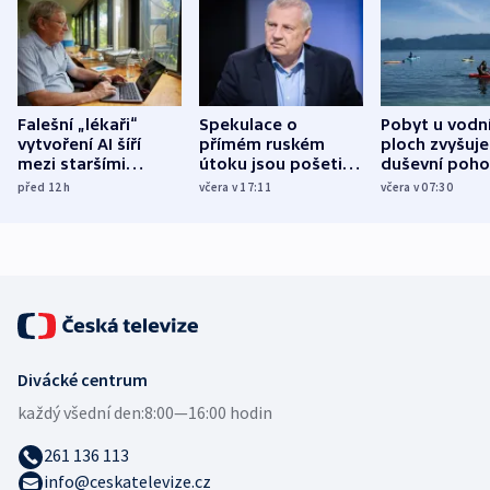
Falešní „lékaři“
Spekulace o
Pobyt u vodn
vytvoření AI šíří
přímém ruském
ploch zvyšuje
mezi staršími
útoku jsou pošetilé,
duševní poho
Poláky nebezpečné
míní estonský
ukázala
před 12
h
včera v 17:11
včera v 07:30
zdravotní rady
bezpečnostní
mezinárodní 
expert
Divácké centrum
každý všední den:
8:00—16:00 hodin
261 136 113
info@ceskatelevize.cz