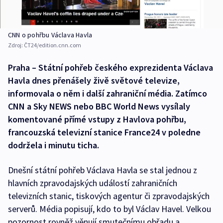
CNN o pohřbu Václava Havla
Zdroj:
ČT24/edition.cnn.com
Praha – Státní pohřeb českého exprezidenta Václava
Havla dnes přenášely živě světové televize,
informovala o něm i další zahraniční média. Zatímco
CNN a Sky NEWS nebo BBC World News vysílaly
komentované přímé vstupy z Havlova pohřbu,
francouzská televizní stanice France24 v poledne
dodržela i minutu ticha.
Dnešní státní pohřeb Václava Havla se stal jednou z
hlavních zpravodajských událostí zahraničních
televizních stanic, tiskových agentur či zpravodajských
serverů. Média popisují, kdo to byl Václav Havel. Velkou
pozornost rovněž věnují smutečnímu obřadu a