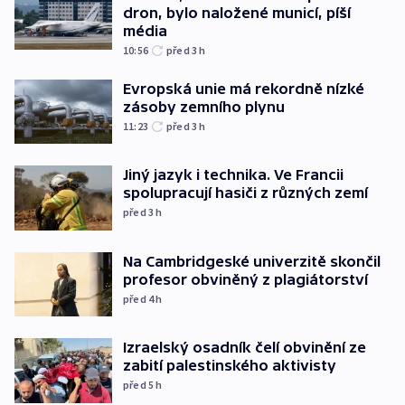
dron, bylo naložené municí, píší
média
10:56
před 3
h
Evropská unie má rekordně nízké
zásoby zemního plynu
11:23
před 3
h
Jiný jazyk i technika. Ve Francii
spolupracují hasiči z různých zemí
před 3
h
Na Cambridgeské univerzitě skončil
profesor obviněný z plagiátorství
před 4
h
Izraelský osadník čelí obvinění ze
zabití palestinského aktivisty
před 5
h