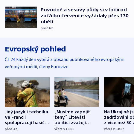
Povodně a sesuvy půdy si v Indii od
začátku července vyžádaly přes 130
obětí
před 6
h
Evropský pohled
ČT24 každý den vybírá z obsahu publikovaného evropskými
veřejnými médii, členy Eurovize.
Jiný jazyk i technika.
„Musíme zapojit
Na Ukrajině j
Ve Francii
ženy.“ Litevští
zadržováni o
spolupracují hasiči z
politici zvažují
z více než 50 
různých zemí
dohodu o
Bojovali na s
před 3
h
včera v 16:00
včera v 14:37
demografii
Ruska