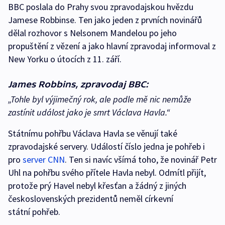
BBC poslala do Prahy svou zpravodajskou hvězdu
Jamese Robbinse. Ten jako jeden z prvních novinářů
dělal rozhovor s Nelsonem Mandelou po jeho
propuštění z vězení a jako hlavní zpravodaj informoval z
New Yorku o útocích z 11. září.
James Robbins, zpravodaj BBC:
„Tohle byl výjimečný rok, ale podle mě nic nemůže
zastínit událost jako je smrt Václava Havla.“
Státnímu pohřbu Václava Havla se věnují také
zpravodajské servery. Událostí číslo jedna je pohřeb i
pro
server CNN
. Ten si navíc všímá toho, že novinář Petr
Uhl na pohřbu svého přítele Havla nebyl. Odmítl přijít,
protože prý Havel nebyl křesťan a žádný z jiných
československých prezidentů neměl církevní
státní pohřeb.