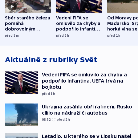
Sběr starého železa
Vedení FIFA se
Od Moravy p
pomáhá
omluvilo za chyby a
Maďarsko. Sr
dobrovolným
podpořilo Infantina.
horká vlna se
hasičům financovat
UEFA trvá na
do dějin
před 3
m
před 1
h
před 2
h
techniku i akce
bojkotu
klimatologie
Aktuálně z rubriky
Svět
Vedení FIFA se omluvilo za chyby a
podpořilo Infantina. UEFA trvá na
bojkotu
před 1
h
Ukrajina zasáhla obří rafinerii, Rusko
cílilo na nádraží či autobus
08:52
před 2
h
Letadlo, u kterého se v Lipsku našel