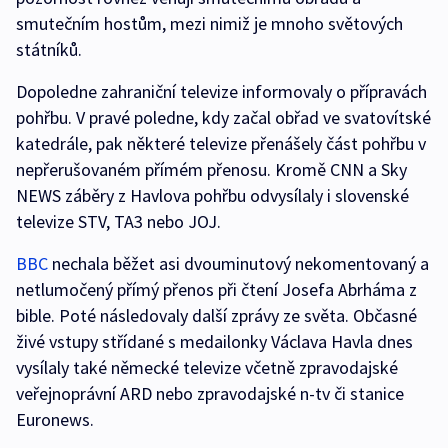
smutečním hostům, mezi nimiž je mnoho světových
státníků.
Dopoledne zahraniční televize informovaly o přípravách
pohřbu. V pravé poledne, kdy začal obřad ve svatovítské
katedrále, pak některé televize přenášely část pohřbu v
nepřerušovaném přímém přenosu. Kromě CNN a Sky
NEWS záběry z Havlova pohřbu odvysílaly i slovenské
televize STV, TA3 nebo JOJ.
BBC
nechala běžet asi dvouminutový nekomentovaný a
netlumočený přímý přenos při čtení Josefa Abrháma z
bible. Poté následovaly další zprávy ze světa. Občasné
živé vstupy střídané s medailonky Václava Havla dnes
vysílaly také německé televize včetně zpravodajské
veřejnoprávní ARD nebo zpravodajské n-tv či stanice
Euronews.