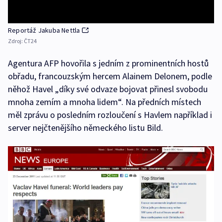
Reportáž Jakuba Nettla
Zdroj:
ČT24
Agentura AFP hovořila s jedním z prominentních hostů
obřadu, francouzským hercem Alainem Delonem, podle
něhož Havel „díky své odvaze bojovat přinesl svobodu
mnoha zemím a mnoha lidem“. Na předních místech
měl zprávu o posledním rozloučení s Havlem například i
server nejčtenějšího německého listu Bild.