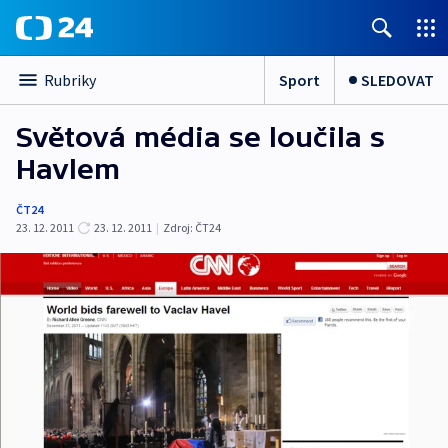
Sport
SLEDOVAT
Rubriky
Světová média se loučila s
Havlem
ČT24
23. 12. 2011
23. 12. 2011
|
Zdroj:
ČT24