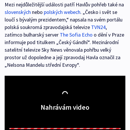
Mezi nejdůležitější události patří Havlův pohřeb také na
slovenských
nebo
polských webech
. „Česko i svět se
loučí s bývalým prezidentem,“ napsala na svém portálu
polská soukromá zpravodajská televize
TVN24
,
zatímco bulharský server
The Sofia Echo
o dění v Praze
informuje pod titulkem „Český Gándhí“. Mezinárodní
satelitní televize Sky News věnovala pohřbu velký
prostor už dopoledne a její zpravodaj Havla označil za
„Nelsona Mandelu střední Evropy“.
Nahrávám video