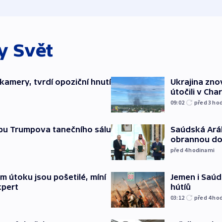
ky
Svět
kamery, tvrdí opoziční hnutí
Ukrajina zno
útočili v Cha
09:02
před 3
ho
Saúdská Aráb
vbu Trumpova tanečního sálu
obrannou d
před 4
hodinami
Jemen i Saúds
 útoku jsou pošetilé, míní
hútíů
xpert
03:12
před 4
ho