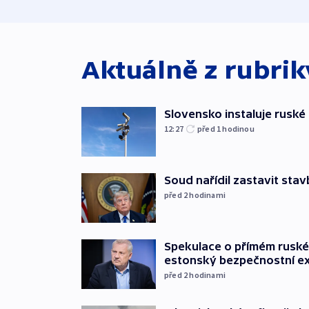
Aktuálně z rubri
Slovensko instaluje ruské 
12:27
před 1
hodinou
Soud nařídil zastavit sta
před 2
hodinami
Spekulace o přímém ruském
estonský bezpečnostní e
před 2
hodinami