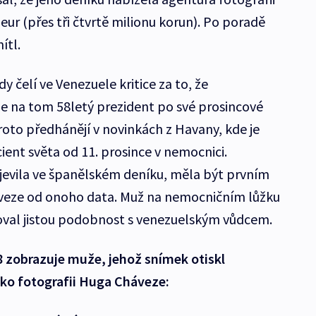
 eur (přes tři čtvrtě milionu korun). Po poradě
ítl.
y čelí ve Venezuele kritice za to, že
je na tom 58letý prezident po své prosincové
roto předhánějí v novinkách z Havany, kde je
ient světa od 11. prosince v nemocnici.
bjevila ve španělském deníku, měla být prvním
eze od onoho data. Muž na nemocničním lůžku
oval jistou podobnost s venezuelským vůdcem.
8 zobrazuje muže, jehož snímek otiskl
ako fotografii Huga Cháveze: