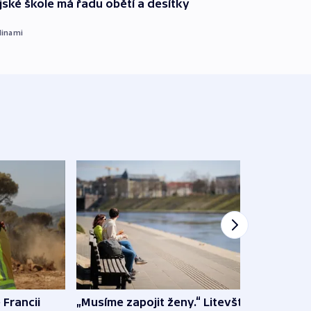
ajské škole má řadu obětí a desítky
dinami
 Francii
„Musíme zapojit ženy.“ Litevští
Na Uk