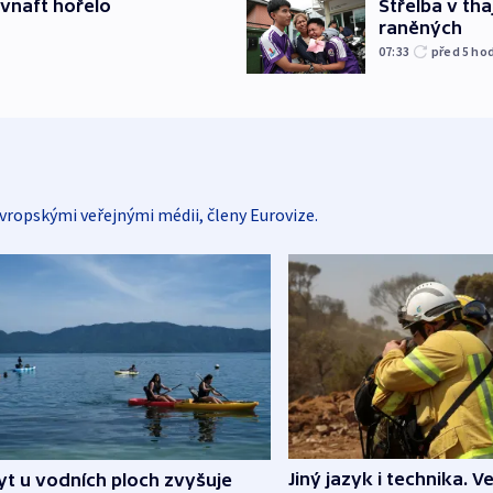
Střelba v th
ovnaft hořelo
raněných
07:33
před 5
ho
vropskými veřejnými médii, členy Eurovize.
Jiný jazyk i technika. Ve
t u vodních ploch zvyšuje