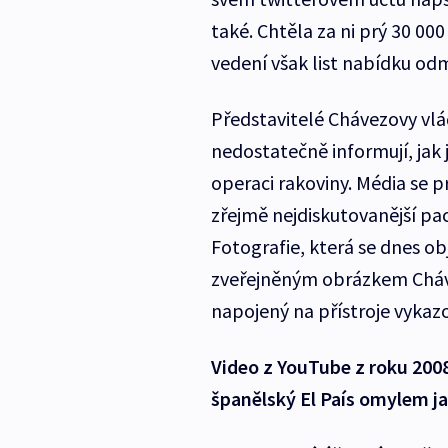
také. Chtěla za ni prý 30 000
vedení však list nabídku odm
Představitelé Chávezovy vlád
nedostatečně informují, jak 
operaci rakoviny. Média se p
zřejmě nejdiskutovanější pac
Fotografie, která se dnes o
zveřejněným obrázkem Cháv
napojený na přístroje vykaz
Video z YouTube z roku 200
španělský El País omylem j