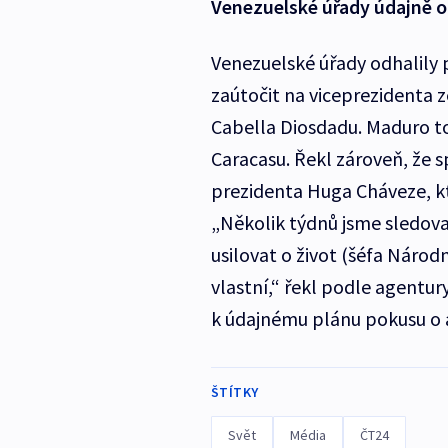
Venezuelské úřady údajně o
Venezuelské úřady odhalily 
zaútočit na viceprezidenta
Cabella Diosdadu. Maduro to
Caracasu. Řekl zároveň, že s
prezidenta Huga Cháveze, kt
„Několik týdnů jsme sledoval
usilovat o život (šéfa Náro
vlastní,“ řekl podle agentu
k údajnému plánu pokusu o a
ŠTÍTKY
Svět
Média
ČT24