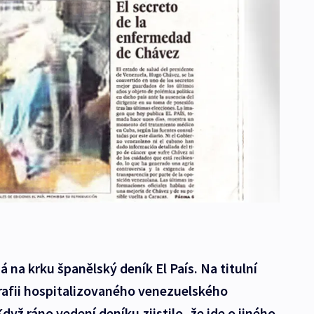
 na krku španělský deník El País. Na titulní
rafii hospitalizovaného venezuelského
yž ráno vedení deníku zjistilo, že jde o jiného