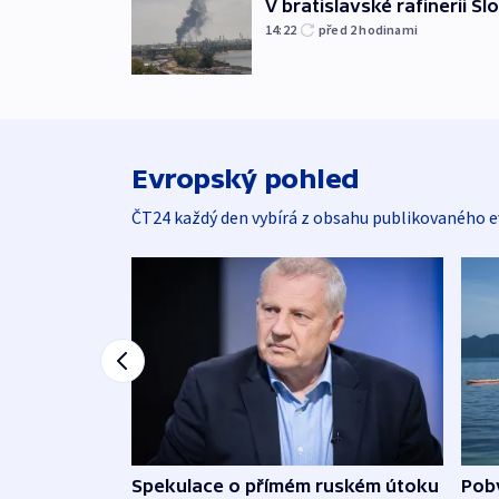
V bratislavské rafinerii Sl
14:22
před 2
hodinami
Evropský pohled
ČT24 každý den vybírá z obsahu publikovaného e
Spekulace o přímém ruském útoku
Poby