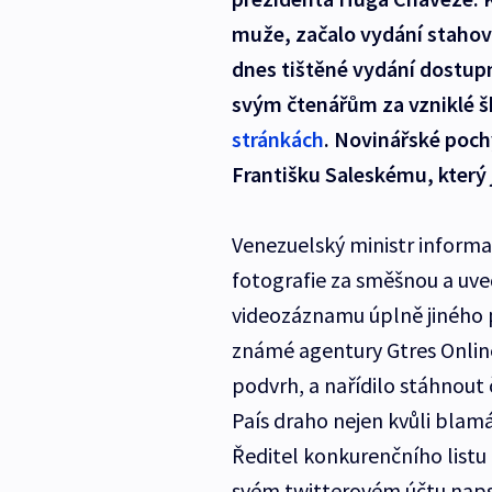
muže, začalo vydání stahova
dnes tištěné vydání dostupn
svým čtenářům za vzniklé š
stránkách
. Novinářské poch
Františku Saleskému, který
Venezuelský ministr informac
fotografie za směšnou a uved
videozáznamu úplně jiného p
známé agentury Gtres Online.
podvrh, a nařídilo stáhnout č
País draho nejen kvůli blamá
Ředitel konkurenčního listu
svém twitterovém účtu napsa