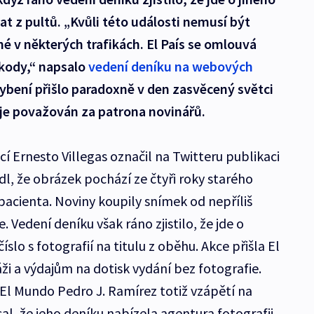
t z pultů. „Kvůli této události nemusí být
é v některých trafikách. El País se omlouvá
kody,“ napsalo
vedení deníku na webových
ybení přišlo paradoxně v den zasvěcený světci
 je považován za patrona novinářů.
í Ernesto Villegas označil na Twitteru publikaci
l, že obrázek pochází ze čtyři roky starého
acienta. Noviny koupily snímek od nepříliš
 Vedení deníku však ráno zjistilo, že jde o
íslo s fotografií na titulu z oběhu. Akce přišla El
ži a výdajům na dotisk vydání bez fotografie.
 El Mundo Pedro J. Ramírez totiž vzápětí na
l, že jeho deníku nabízela agentura fotografii