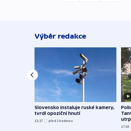
Výběr redakce
Slovensko instaluje ruské kamery,
Poli
tvrdí opoziční hnutí
Tanv
utrpě
12:27
před 1
hodinou
17:03