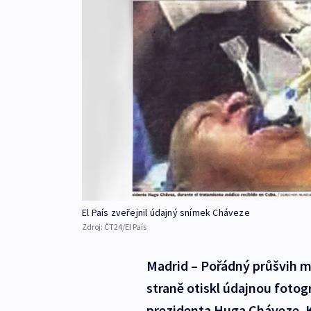
El País zveřejnil údajný snímek Cháveze
Zdroj:
ČT24/El País
Madrid – Pořádný průšvih má
straně otiskl údajnou fotog
prezidenta Huga Cháveze. Kd