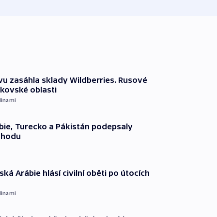
vu zasáhla sklady Wildberries. Rusové
rkovské oblasti
dinami
ie, Turecko a Pákistán podepsaly
ohodu
ká Arábie hlásí civilní oběti po útocích
dinami