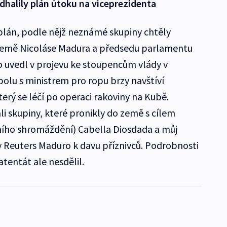
dhalily plán útoku na viceprezidenta
plán, podle nějž neznámé skupiny chtěly
 země Nicoláse Madura a předsedu parlamentu
 uvedl v projevu ke stoupencům vlády v
polu s ministrem pro ropu brzy navštíví
erý se léčí po operaci rakoviny na Kubě.
i skupiny, které pronikly do země s cílem
dního shromáždění) Cabella Diosdada a můj
ry Reuters Maduro k davu příznivců. Podrobnosti
tentát ale nesdělil.